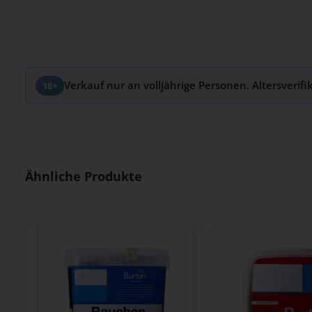
Verkauf nur an volljährige Personen. Altersverifi
18+
Produktgalerie überspringen
Ähnliche Produkte