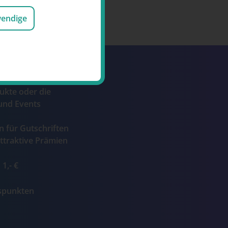
wendige
Punkte durch den
ukte oder die
und Events
n für Gutschriften
ttraktive Prämien
1,- €
ospunkten