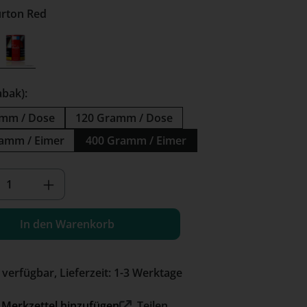
te: Burton Red
on Blue
Burton Red
 Option ist zurzeit nicht verfügbar.)
abak):
amm / Dose
120 Gramm / Dose
amm / Eimer
400 Gramm / Eimer
kt Anzahl: Gib den gewünschten Wert e
In den Warenkorb
 verfügbar, Lieferzeit: 1-3 Werktage
Merkzettel hinzufügen
Teilen