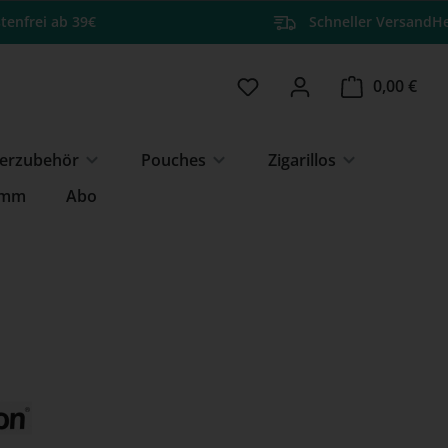
tenfrei ab 39€
Schneller Versand
He
Du hast 0 Produkte auf 
Ware
0,00 €
erzubehör
Pouches
Zigarillos
amm
Abo