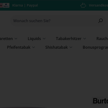
Klarna | Paypal
Versandkos
garetten
Liquids
Tabakerhitzer
Rauch
Pfeifentabak
Shishatabak
Bonusprogr