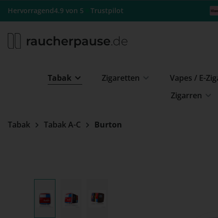
m Hauptinhalt springen
Zur Suche springen
Zur Hauptnavigation springen
★
Hervorragend
4.9 von 5
Trustpilot
Tabak
Zigaretten
Vapes / E-Zi
Zigarren
Tabak
Tabak A-C
Burton
Bildergalerie überspringen