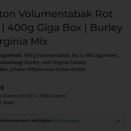
ton Volumentabak Rot
 | 400g Giga Box | Burley
rginia Mix
ngsinhalt
: 400 g Volumentabak, bis zu 900 Zigaretten.
mischung
: Burley- und Virginia-Tabake.
ller
: Johann Wilhelm von Eicken GmbH.
 Preis:
 €
0 Gramm
(187,50 € / 1000 Gramm)
l. MwSt.
 Abonnement verfügbar
Details anzeigen