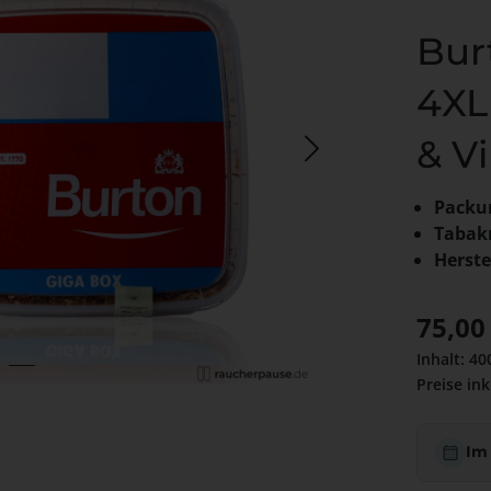
Bur
4XL
& Vi
Packu
Tabak
Herste
Regulärer
75,00
Inhalt:
40
Preise ink
Im