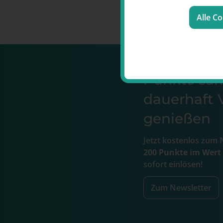
Alle C
Punkte s
dauerhaft V
genießen
Jetzt kostenlos zum
N
200 Punkte im Wert
sofort einlösen!
Zum Newsletter