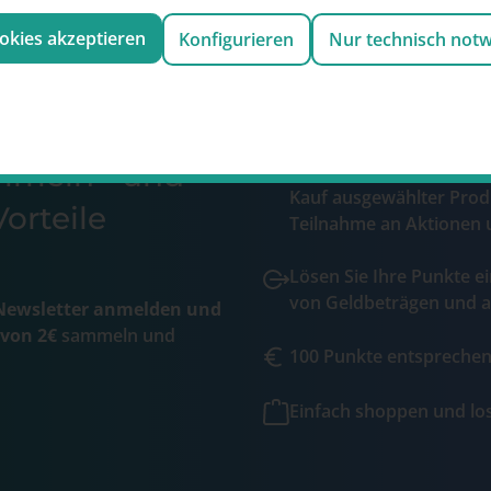
ookies akzeptieren
Konfigurieren
Nur technisch not
ammeln und
Sammeln Sie wertvolle 
Kauf ausgewählter Prod
orteile
Teilnahme an Aktionen 
Lösen Sie Ihre Punkte ei
von Geldbeträgen und a
ewsletter anmelden und
 von 2€
sammeln und
100 Punkte entsprechen 
Einfach shoppen und l