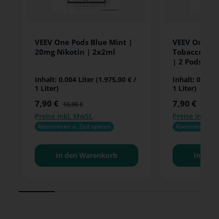
VEEV One Pods Blue Mint |
VEEV One Pod
20mg Nikotin | 2x2ml
Tobacco | 2
| 2 Pods
Inhalt:
0.004 Liter
(1.975,00 € /
Inhalt:
0.004 
1 Liter)
1 Liter)
7,90 €
7,90 €
Verkaufspreis:
Verkaufspreis:
Regulärer Preis:
Regulä
10,90 €
10,90 
Preise inkl. MwSt.
Preise inkl. M
Abonnieren u. Zeit sparen
Abonnieren u. 
In den Warenkorb
In den