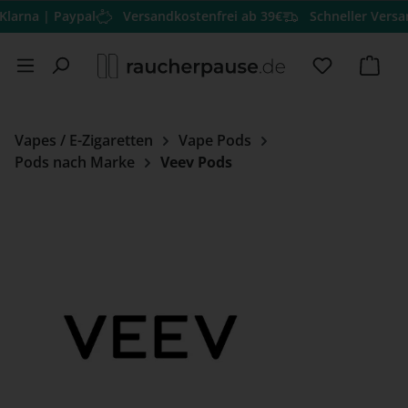
| Paypal
Versandkostenfrei ab 39€
Schneller Versand
Herv
Zum Hauptinhalt springen
Du hast 0 
Ware
Vapes / E-Zigaretten
Vape Pods
Pods nach Marke
Veev Pods