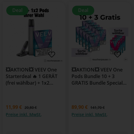
Deal
Deal
💥AKTION💥 VEEV One
💥AKTION💥 VEEV One
Starterdeal 🔥 1 GERÄT
Pods Bundle 10 + 3
(frei wählbar) + 1x2
GRATIS Bundle Special
PODs
🔥
11,99 €
89,90 €
20,80 €
141,70 €
Preise inkl. MwSt.
Preise inkl. MwSt.