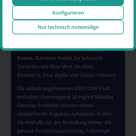
kompatible VEEV ONE Gerät eingesetzt und
Konfigurieren
nach dem Verbrauch vollständig
ausgetauscht. Beim
Geschmack
reicht die
Nur technisch notwendige
Auswahl von minzigen und tabaknah
beschriebenen Sorten bis zu exotischen
Kombinationen wie
Passion Fruit Kiwi
Guava
. Daneben finden Sie bekannte
Varianten wie Blue Mint, Ice Mint,
Blueberry, Sour Apple und Classic Tobacco.
Die aktuell angebotenen VEEV ONE Pods
enthalten überwiegend 20 mg/ml
Nikotin
.
Einzelne Produkte können davon
abweichende Angaben aufweisen. Prüfen
Sie deshalb vor der Bestellung immer die
genaue Produktbezeichnung, Füllmenge,