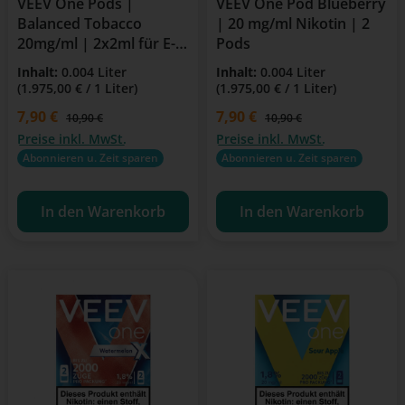
VEEV One Pods |
VEEV One Pod Blueberry
Balanced Tobacco
| 20 mg/ml Nikotin | 2
20mg/ml | 2x2ml für E-
Pods
Zigarette
Inhalt:
0.004 Liter
Inhalt:
0.004 Liter
(1.975,00 € / 1 Liter)
(1.975,00 € / 1 Liter)
Verkaufspreis:
7,90 €
Verkaufspreis:
7,90 €
Regulärer Preis:
Regulärer Preis:
10,90 €
10,90 €
Preise inkl. MwSt.
Preise inkl. MwSt.
Abonnieren u. Zeit sparen
Abonnieren u. Zeit sparen
In den Warenkorb
In den Warenkorb