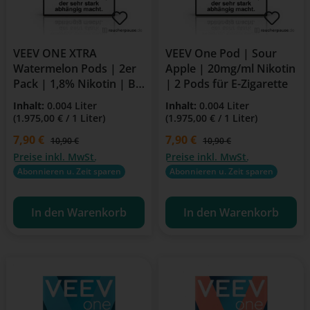
VEEV ONE XTRA
VEEV One Pod | Sour
Watermelon Pods | 2er
Apple | 20mg/ml Nikotin
Pack | 1,8% Nikotin | Bis
| 2 Pods für E-Zigarette
zu 2000 Züge
Inhalt:
0.004 Liter
Inhalt:
0.004 Liter
(1.975,00 € / 1 Liter)
(1.975,00 € / 1 Liter)
Verkaufspreis:
7,90 €
Verkaufspreis:
7,90 €
Regulärer Preis:
Regulärer Preis:
10,90 €
10,90 €
Preise inkl. MwSt.
Preise inkl. MwSt.
Abonnieren u. Zeit sparen
Abonnieren u. Zeit sparen
In den Warenkorb
In den Warenkorb