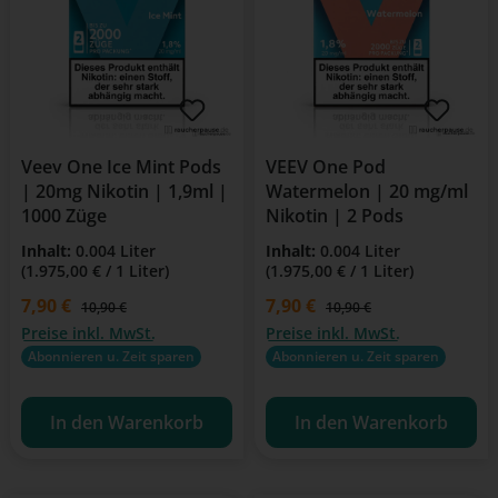
Veev One Ice Mint Pods
VEEV One Pod
| 20mg Nikotin | 1,9ml |
Watermelon | 20 mg/ml
1000 Züge
Nikotin | 2 Pods
Inhalt:
0.004 Liter
Inhalt:
0.004 Liter
(1.975,00 € / 1 Liter)
(1.975,00 € / 1 Liter)
Verkaufspreis:
7,90 €
Verkaufspreis:
7,90 €
Regulärer Preis:
Regulärer Preis:
10,90 €
10,90 €
Preise inkl. MwSt.
Preise inkl. MwSt.
Abonnieren u. Zeit sparen
Abonnieren u. Zeit sparen
In den Warenkorb
In den Warenkorb