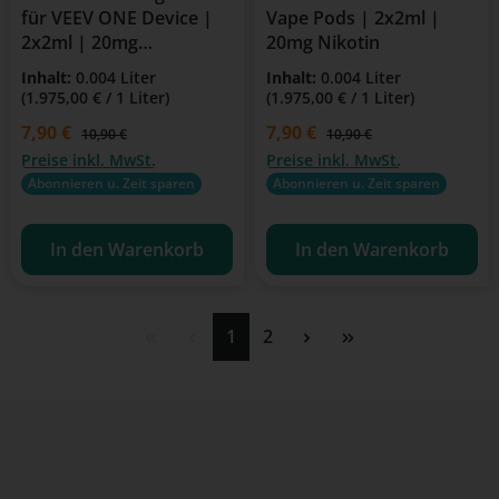
für VEEV ONE Device |
Vape Pods | 2x2ml |
2x2ml | 20mg
20mg Nikotin
Nikotinsalz | Bis zu 2000
Inhalt:
0.004 Liter
Inhalt:
0.004 Liter
Züge
(1.975,00 € / 1 Liter)
(1.975,00 € / 1 Liter)
Verkaufspreis:
7,90 €
Verkaufspreis:
7,90 €
Regulärer Preis:
Regulärer Preis:
10,90 €
10,90 €
Preise inkl. MwSt.
Preise inkl. MwSt.
Abonnieren u. Zeit sparen
Abonnieren u. Zeit sparen
In den Warenkorb
In den Warenkorb
Seite
Seite
1
2