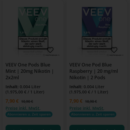
VEEV One Pods Blue
VEEV One Pod Blue
Mint | 20mg Nikotin |
Raspberry | 20 mg/ml
2x2ml
Nikotin | 2 Pods
Inhalt:
0.004 Liter
Inhalt:
0.004 Liter
(1.975,00 € / 1 Liter)
(1.975,00 € / 1 Liter)
Verkaufspreis:
7,90 €
Verkaufspreis:
7,90 €
Regulärer Preis:
Regulärer Preis:
10,90 €
10,90 €
Preise inkl. MwSt.
Preise inkl. MwSt.
Abonnieren u. Zeit sparen
Abonnieren u. Zeit sparen