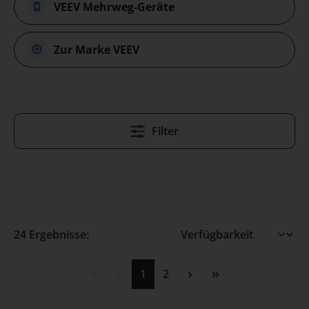
VEEV Mehrweg-Geräte
Zur Marke VEEV
Filter
24 Ergebnisse:
Seite
Seite
1
2