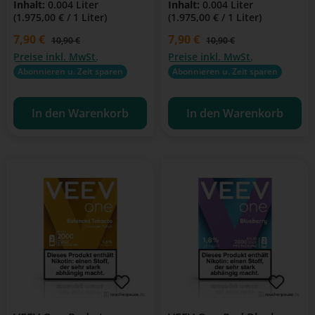
Inhalt:
0.004 Liter
Inhalt:
0.004 Liter
(1.975,00 € / 1 Liter)
(1.975,00 € / 1 Liter)
Verkaufspreis:
7,90 €
Verkaufspreis:
7,90 €
Regulärer Preis:
Regulärer Preis:
10,90 €
10,90 €
Preise inkl. MwSt.
Preise inkl. MwSt.
Abonnieren u. Zeit sparen
Abonnieren u. Zeit sparen
In den Warenkorb
In den Warenkorb