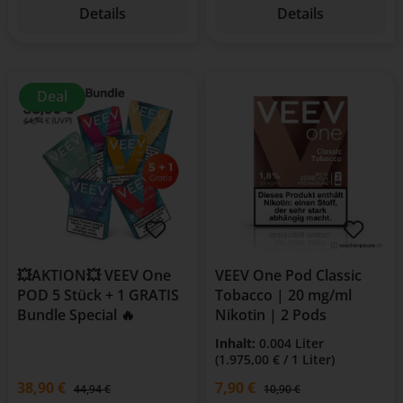
Details
Details
Deal
💥AKTION💥 VEEV One
VEEV One Pod Classic
POD 5 Stück + 1 GRATIS
Tobacco | 20 mg/ml
Bundle Special 🔥
Nikotin | 2 Pods
Inhalt:
0.004 Liter
(1.975,00 € / 1 Liter)
38,90 €
Verkaufspreis:
7,90 €
Regulärer Preis:
44,94 €
10,90 €