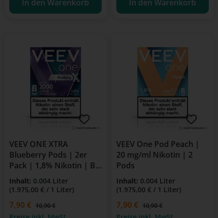
In den Warenkorb
In den Warenkorb
VEEV ONE XTRA
VEEV One Pod Peach |
Blueberry Pods | 2er
20 mg/ml Nikotin | 2
Pack | 1,8% Nikotin | Bis
Pods
zu 2000 Züge
Inhalt:
0.004 Liter
Inhalt:
0.004 Liter
(1.975,00 € / 1 Liter)
(1.975,00 € / 1 Liter)
Verkaufspreis:
7,90 €
Verkaufspreis:
7,90 €
Regulärer Preis:
Regulärer Preis:
10,90 €
10,90 €
Preise inkl. MwSt.
Preise inkl. MwSt.