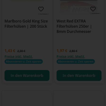
Marlboro Gold King Size
West Red EXTRA
Filterhülsen | 200 Stück
Filterhülsen 250er |
8mm Durchmesser
Verkaufspreis:
1,43 €
Verkaufspreis:
1,97 €
Regulärer Preis:
Regulärer Preis:
2,30 €
2,80 €
Preise inkl. MwSt.
Preise inkl. MwSt.
Abonnieren u. Zeit sparen
Abonnieren u. Zeit sparen
In den Warenkorb
In den Warenkorb