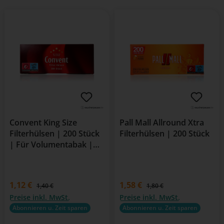
Convent King Size
Pall Mall Allround Xtra
Filterhülsen | 200 Stück
Filterhülsen | 200 Stück
| Für Volumentabak |
84mm Länge
Verkaufspreis:
1,12 €
Verkaufspreis:
1,58 €
Regulärer Preis:
Regulärer Preis:
1,40 €
1,80 €
Preise inkl. MwSt.
Preise inkl. MwSt.
Abonnieren u. Zeit sparen
Abonnieren u. Zeit sparen