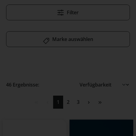
Filter
Marke auswählen
46 Ergebnisse:
Seite
Seite
Seite
1
2
3