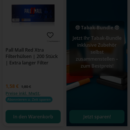
🤑 Tabak-Bundle 🤑
Jetzt Ihr Tabak-Bundle
inklusive Zubehör
Pall Mall Red Xtra
selbst
Filterhülsen | 200 Stück
zusammenstellen –
| Extra langer Filter
zum Bestpreis!
Verkaufspreis:
1,58 €
Regulärer Preis:
1,80 €
Preise inkl. MwSt.
Abonnieren u. Zeit sparen
In den Warenkorb
Jetzt sparen!