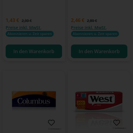
Stopfgeräte geeignet
Zellulose Material
Verkaufspreis:
1,43 €
Verkaufspreis:
2,46 €
Regulärer Preis:
Regulärer Preis:
2,30 €
2,80 €
Preise inkl. MwSt.
Preise inkl. MwSt.
Abonnieren u. Zeit sparen
Abonnieren u. Zeit sparen
In den Warenkorb
In den Warenkorb