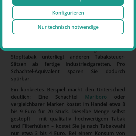
stopfen statt Fertigzigaretten?
Konfigurieren
Die Rechnung ist simpel: Selbstgestopfte
Nur technisch notwendige
Zigaretten mit Filterhülsen sind die günstigste
legale Alternative zu Fertigzigaretten in
Deutschland – Stand 2026. Der Grund liegt in der
unterschiedlichen Besteuerung: Loser
Stopftabak unterliegt anderen Tabaksteuer-
Sätzen als fertige Industriezigaretten. Pro
Schachtel-Äquivalent sparen Sie dadurch
spürbar.
Ein konkretes Beispiel macht den Unterschied
deutlich: Eine Schachtel
Marlboro
oder
vergleichbarer Marken kostet im Handel etwa 8
bis 9 Euro für 20 Stück. Dieselbe Menge selbst
gestopft – mit qualitativ hochwertigem Tabak
und Filterhülsen – kostet Sie je nach Tabakwahl
nur etwa 3 bis 4 Euro. Bei einem Konsum von