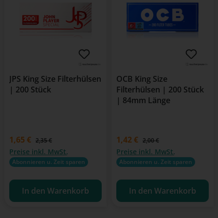
JPS King Size Filterhülsen
OCB King Size
| 200 Stück
Filterhülsen | 200 Stück
| 84mm Länge
Verkaufspreis:
1,65 €
Verkaufspreis:
1,42 €
Regulärer Preis:
Regulärer Preis:
2,35 €
2,00 €
Preise inkl. MwSt.
Preise inkl. MwSt.
Abonnieren u. Zeit sparen
Abonnieren u. Zeit sparen
In den Warenkorb
In den Warenkorb