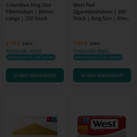
Columbus King Size
West Red
Filterhülsen | 84mm
Zigarettenhülsen | 200
Länge | 250 Stück
Stück | King Size | Ohne
Aromatisierung | 8 mm
Durchmesser
Verkaufspreis:
2,13 €
Verkaufspreis:
1,62 €
Regulärer Preis:
Regulärer Preis:
2,65 €
2,30 €
Preise inkl. MwSt.
Preise inkl. MwSt.
Abonnieren u. Zeit sparen
Abonnieren u. Zeit sparen
In den Warenkorb
In den Warenkorb