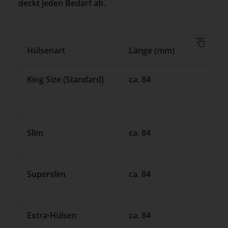
deckt jeden Bedarf ab.
Hülsenart
Länge (mm)
Dur
King Size (Standard)
ca. 84
ca. 8
Slim
ca. 84
6,8 –
Superslim
ca. 84
6,8 –
Extra-Hülsen
ca. 84
ca. 8