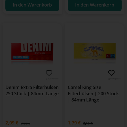
In den Warenkorb
In den Warenkorb
Denim Extra Filterhülsen
Camel King Size
250 Stück | 84mm Länge
Filterhülsen | 200 Stück
| 84mm Länge
Verkaufspreis:
2,09 €
Verkaufspreis:
1,79 €
Regulärer Preis:
Regulärer Preis:
3,00 €
2,15 €