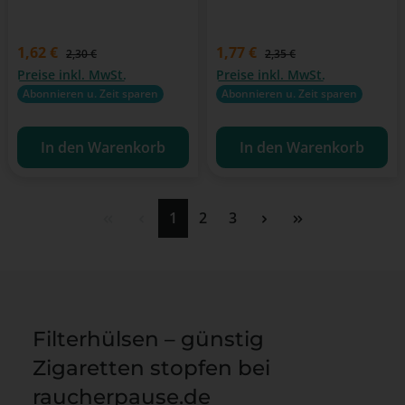
Verkaufspreis:
1,62 €
Verkaufspreis:
1,77 €
Regulärer Preis:
Regulärer Preis:
2,30 €
2,35 €
Preise inkl. MwSt.
Preise inkl. MwSt.
Abonnieren u. Zeit sparen
Abonnieren u. Zeit sparen
In den Warenkorb
In den Warenkorb
Seite
Seite
Seite
1
2
3
Filterhülsen – günstig
Zigaretten stopfen bei
raucherpause.de