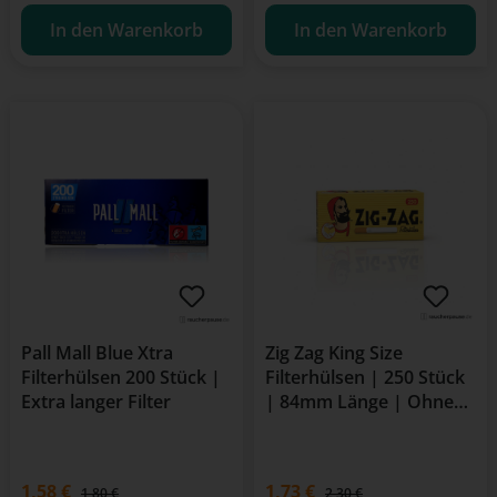
In den Warenkorb
In den Warenkorb
Pall Mall Blue Xtra
Zig Zag King Size
Filterhülsen 200 Stück |
Filterhülsen | 250 Stück
Extra langer Filter
| 84mm Länge | Ohne
Aromatisierung |
Zellulose Material
Verkaufspreis:
1,58 €
Verkaufspreis:
1,73 €
Regulärer Preis:
Regulärer Preis:
1,80 €
2,30 €