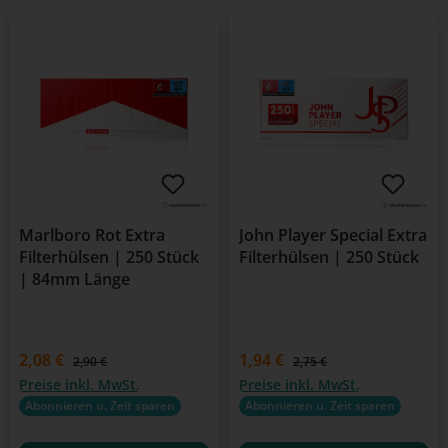
Marlboro Rot Extra
John Player Special Extra
Filterhülsen | 250 Stück
Filterhülsen | 250 Stück
| 84mm Länge
Verkaufspreis:
2,08 €
Verkaufspreis:
1,94 €
Regulärer Preis:
Regulärer Preis:
2,90 €
2,75 €
Preise inkl. MwSt.
Preise inkl. MwSt.
Abonnieren u. Zeit sparen
Abonnieren u. Zeit sparen