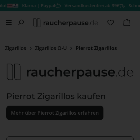
ot
Klarna | Paypal
Versandkostenfrei ab 39€
Schnell
Zum Hauptinhalt springen
Du hast 0 
Ware
Zigarillos
Zigarillos O-U
Pierrot Zigarillos
Pierrot Zigarillos kaufen
Mehr über Pierrot Zigarillos erfahren