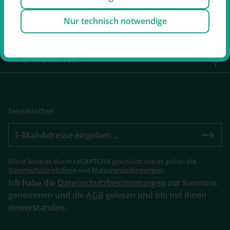
Service
Nur technisch notwendige
Retouren
Informationen
Newsletter
Diese Seite ist durch reCAPTCHA geschützt und es gelten die
Datenschutzrichtlinie
und
Nutzungsbedingungen
.
Ich habe die
Datenschutzbestimmungen
zur Kenntnis
genommen und die
AGB
gelesen und bin mit ihnen
einverstanden.