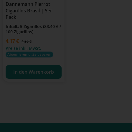
Dannemann Pierrot
Cigarillos Brasil | 5er
Pack
Inhalt:
5 Zigarillos
(83,40 € /
100 Zigarillos)
Verkaufspreis:
4,17 €
Regulärer Preis:
4,30 €
Preise inkl. MwSt.
Abonnieren u. Zeit sparen
In den Warenkorb