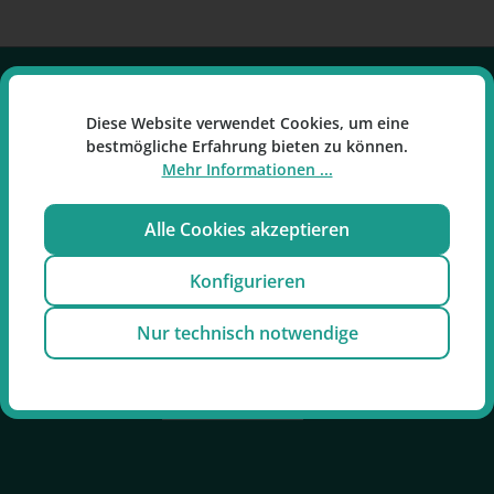
Service-Hotline
Diese Website verwendet Cookies, um eine
bestmögliche Erfahrung bieten zu können.
Mehr Informationen ...
RP Raucherpause GmbH
Kontakt & Beratung:
Alle Cookies akzeptieren
E-Mail: info@raucherpause.de
Konfigurieren
Tel: 02161-683479-0
Nur technisch notwendige
Mo-Fr: 09:00 - 17:00 Uhr
Oder über unser
Kontaktformular
.