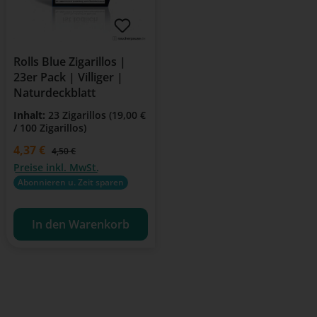
Rolls Blue Zigarillos |
23er Pack | Villiger |
Naturdeckblatt
Inhalt:
23 Zigarillos
(19,00 €
/ 100 Zigarillos)
Verkaufspreis:
4,37 €
Regulärer Preis:
4,50 €
Preise inkl. MwSt.
Abonnieren u. Zeit sparen
In den Warenkorb