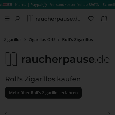
Klarna | Paypal
Versandkostenfrei ab 39€
Schneller
Zum Hauptinhalt springen
Du hast 0 
Ware
Zigarillos
Zigarillos O-U
Roll's Zigarillos
Roll's Zigarillos kaufen
Mehr über Roll's Zigarillos erfahren