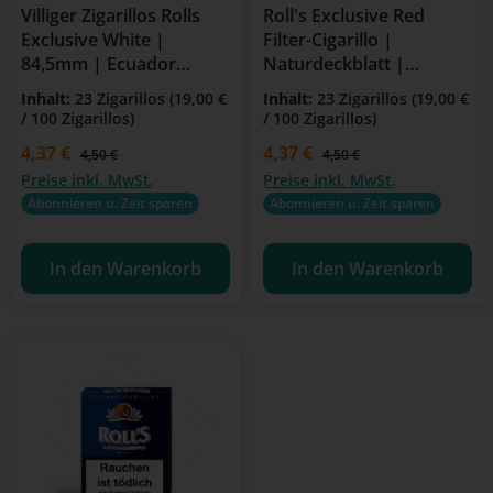
Villiger Zigarillos Rolls
Roll's Exclusive Red
Exclusive White |
Filter-Cigarillo |
84,5mm | Ecuador
Naturdeckblatt |
Deckblatt
Virginia, Burley, Orient
Inhalt:
23 Zigarillos
(19,00 €
Inhalt:
23 Zigarillos
(19,00 €
/ 100 Zigarillos)
/ 100 Zigarillos)
Verkaufspreis:
4,37 €
Verkaufspreis:
4,37 €
Regulärer Preis:
Regulärer Preis:
4,50 €
4,50 €
Preise inkl. MwSt.
Preise inkl. MwSt.
Abonnieren u. Zeit sparen
Abonnieren u. Zeit sparen
In den Warenkorb
In den Warenkorb