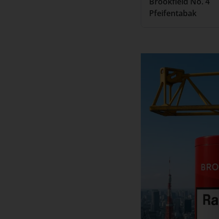
Brookfield No. 4
Pfeifentabak