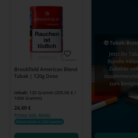
🤑 Tabak-Bund
Jetzt Ihr Tab
Bundle inklu
Zubehör sel
Brookfield American Blend
zusammenstel
Tabak | 120g Dose
zum Bestpre
Inhalt:
120 Gramm
(205,00 € /
1000 Gramm)
Regulärer Preis:
24,60 €
Preise inkl. MwSt.
Abonnieren u. Zeit sparen