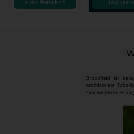
Jetzt spare
In den Warenkorb
W
Brookfield ist bek
erstklassiger Tabak
sind wegen ihres a