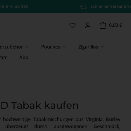
tenfrei ab 39€
Schneller Versand
He
Du hast 0 Produkte auf 
Ware
0,00 €
erzubehör
Pouches
Zigarillos
amm
Abo
 Tabak kaufen
r hochwertige Tabakmischungen aus Virginia, Burley
 überzeugt durch ausgewogenen Geschmack,