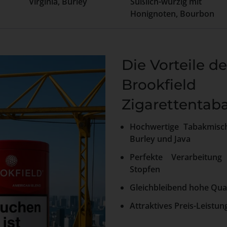
Virginia, Burley
Süßlich-würzig mit
Honignoten, Bourbon
Die Vorteile d
Brookfield
Zigarettentaba
Hochwertige Tabakmisch
Burley und Java
Perfekte Verarbeitu
Stopfen
Gleichbleibend hohe Qua
Attraktives Preis-Leistun