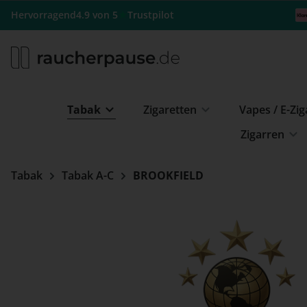
m Hauptinhalt springen
Zur Suche springen
Zur Hauptnavigation springen
★
Hervorragend
4.9 von 5
Trustpilot
Tabak
Zigaretten
Vapes / E-Zi
Zigarren
Tabak
Tabak A-C
BROOKFIELD