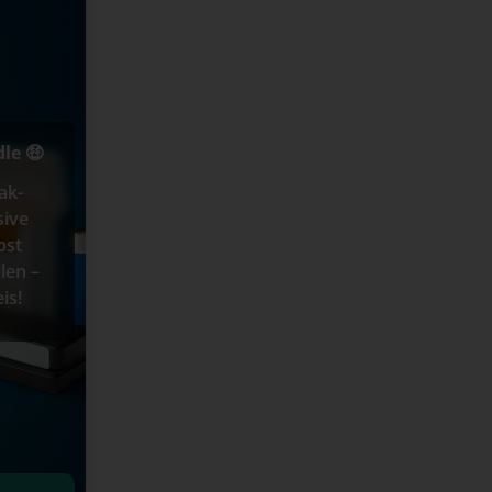
le 🤑
ak-
sive
bst
len –
is!