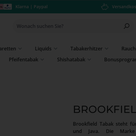
Klarna | Paypal
Versandkos
garetten
Liquids
Tabakerhitzer
Rauch
Pfeifentabak
Shishatabak
Bonusprogr
BROOKFIELD
Brookfield Tabak steht fü
und Java. Die Marke