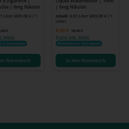
r E-Zigarette |
Liquid Waldmeister | 10ml
sche | 6mg Nikotin
| 6mg Nikotin
01 Liter
(693,00 € / 1
Inhalt:
0.01 Liter
(693,00 € / 1
Liter)
is:
Verkaufspreis:
6,93 €
gulärer Preis:
Regulärer Preis:
,49 €
10,49 €
l. MwSt.
Preise inkl. MwSt.
 u. Zeit sparen
Abonnieren u. Zeit sparen
den Warenkorb
In den Warenkorb