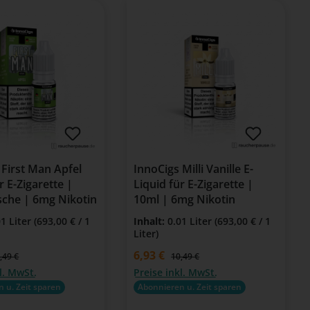
 First Man Apfel
InnoCigs Milli Vanille E-
r E-Zigarette |
Liquid für E-Zigarette |
sche | 6mg Nikotin
10ml | 6mg Nikotin
01 Liter
(693,00 € / 1
Inhalt:
0.01 Liter
(693,00 € / 1
Liter)
is:
Verkaufspreis:
6,93 €
gulärer Preis:
Regulärer Preis:
,49 €
10,49 €
l. MwSt.
Preise inkl. MwSt.
 u. Zeit sparen
Abonnieren u. Zeit sparen