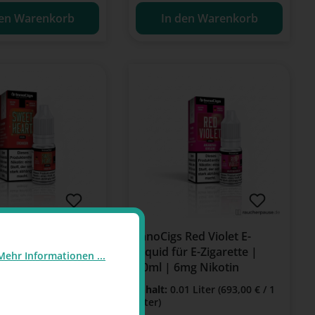
den Warenkorb
In den Warenkorb
 Sweetheart E-
InnoCigs Red Violet E-
rdbeere für E-
Liquid für E-Zigarette |
Mehr Informationen ...
e | 10ml | 6mg
10ml | 6mg Nikotin
 Top-Filling
01 Liter
(693,00 € / 1
Inhalt:
0.01 Liter
(693,00 € / 1
Liter)