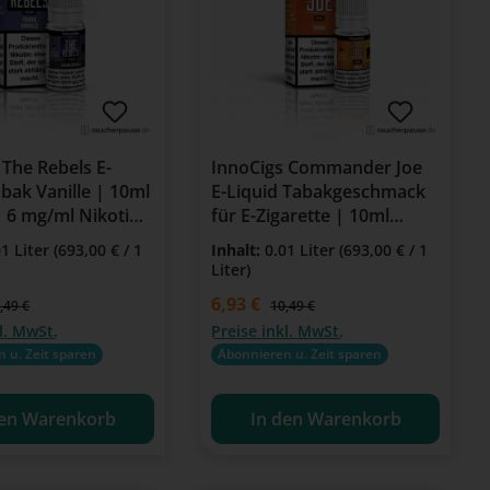
 The Rebels E-
InnoCigs Commander Joe
abak Vanille | 10ml
E-Liquid Tabakgeschmack
| 6 mg/ml Nikotin
für E-Zigarette | 10ml
igarette &
Flasche | 6 mg/ml Nikotin
01 Liter
(693,00 € / 1
Inhalt:
0.01 Liter
(693,00 € / 1
zer
Liter)
is:
Verkaufspreis:
6,93 €
gulärer Preis:
Regulärer Preis:
,49 €
10,49 €
l. MwSt.
Preise inkl. MwSt.
 u. Zeit sparen
Abonnieren u. Zeit sparen
den Warenkorb
In den Warenkorb