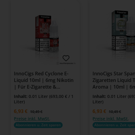
InnoCigs Red Cyclone E-
InnoCigs Star Span
Liquid 10ml | 6mg Nikotin
Zigaretten Liquid 
| Für E-Zigarette &
Aroma | 10ml | 6
Clearomizer
Nikotin
Inhalt:
0.01 Liter
(693,00 € / 1
Inhalt:
0.01 Liter
(69
Liter)
Liter)
Verkaufspreis:
6,93 €
Verkaufspreis:
6,93 €
Regulärer Preis:
Regulärer Preis
10,49 €
10,49 €
Preise inkl. MwSt.
Preise inkl. MwSt.
Abonnieren u. Zeit sparen
Abonnieren u. Zeit spa