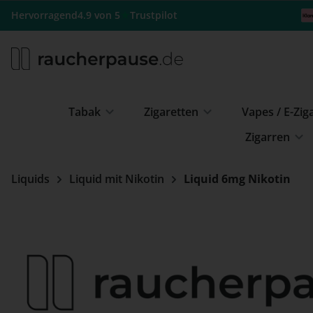
m Hauptinhalt springen
Zur Suche springen
Zur Hauptnavigation springen
★
Hervorragend
4.9 von 5
Trustpilot
Tabak
Zigaretten
Vapes / E-Zig
Zigarren
Liquids
Liquid mit Nikotin
Liquid 6mg Nikotin