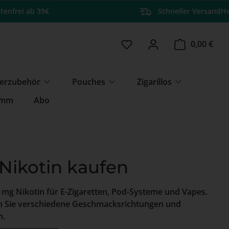
tenfrei ab 39€
Schneller Versand
He
Du hast 0 Produkte auf 
Ware
0,00 €
erzubehör
Pouches
Zigarillos
amm
Abo
Nikotin kaufen
3 mg Nikotin für E-Zigaretten, Pod-Systeme und Vapes.
n Sie verschiedene Geschmacksrichtungen und
n.