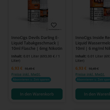
InnoCigs Devils Darling E-
InnoCigs Inside Re
Liquid Tabakgeschmack |
Liquid Wassermel
10ml Flasche | 6mg Nikotin
10ml | 6 mg/ml Ni
Für E-Zigaretten
Inhalt:
0.01 Liter
(693,00 € / 1
Inhalt:
0.01 Liter
(69
Liter)
Liter)
Verkaufspreis:
6,93 €
Verkaufspreis:
6,93 €
Regulärer Preis:
Regulärer Preis
10,49 €
10,49 €
Preise inkl. MwSt.
Preise inkl. MwSt.
Abonnieren u. Zeit sparen
Abonnieren u. Zeit spa
In den Warenkorb
In den Waren