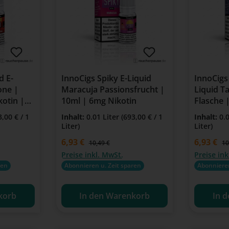
d E-
InnoCigs Spiky E-Liquid
InnoCigs
one |
Maracuja Passionsfrucht |
Liquid T
kotin |
10ml | 6mg Nikotin
Flasche 
| Für E-Z
3,00 € / 1
Inhalt:
0.01 Liter
(693,00 € / 1
Inhalt:
0.
Clearomi
Liter)
Liter)
Verkaufspreis:
6,93 €
Verkaufspre
6,93 €
:
Regulärer Preis:
Re
10,49 €
10
Preise inkl. MwSt.
Preise ink
ren
Abonnieren u. Zeit sparen
Abonnieren
korb
In den Warenkorb
In 