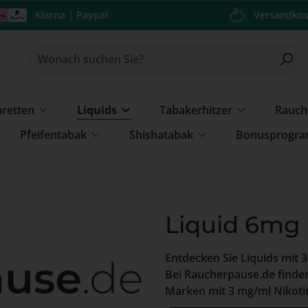
Klarna | Paypal
Versandkos
aretten
Liquids
Tabakerhitzer
Rauch
Pfeifentabak
Shishatabak
Bonusprogr
Liquid 6mg 
Entdecken Sie Liquids mit 
Bei Raucherpause.de finde
Marken mit 3 mg/ml Nikoti