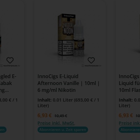
gled E-
InnoCigs E-Liquid
InnoCigs
Tabak
Afternoon Vanille | 10ml |
Liquid fü
mg
6 mg/ml Nikotin
10ml Fla
3,00 € / 1
Inhalt:
0.01 Liter
(693,00 € / 1
Inhalt:
0.
Liter)
Liter)
Verkaufspreis:
6,93 €
Verkaufspre
6,93 €
:
Regulärer Preis:
Re
10,49 €
10
Preise inkl. MwSt.
Preise ink
ren
Abonnieren u. Zeit sparen
Abonnieren