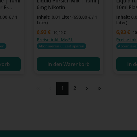
e | 10ml
Liquid Pfirsich Mix | 10ml |
Liquid fü
r E-
6mg Nikotin
10ml Fla
romizer
3,00 € / 1
Inhalt:
0.01 Liter
(693,00 € / 1
Inhalt:
0.
Liter)
Liter)
Verkaufspreis:
6,93 €
Verkaufspre
6,93 €
:
Regulärer Preis:
Re
10,49 €
10
Preise inkl. MwSt.
Preise ink
ren
Abonnieren u. Zeit sparen
Abonnieren
korb
In den Warenkorb
In 
Seite
Seite
1
2