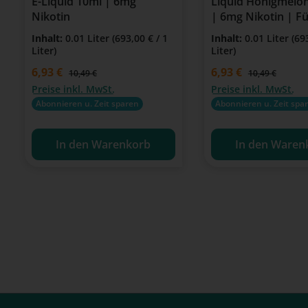
E-Liquid 10ml | 6mg
Liquid Honigmelon
Nikotin
| 6mg Nikotin | Fü
Zigaretten & Clea
Inhalt:
0.01 Liter
(693,00 € / 1
Inhalt:
0.01 Liter
(69
Liter)
Liter)
Verkaufspreis:
6,93 €
Verkaufspreis:
6,93 €
Regulärer Preis:
Regulärer Preis
10,49 €
10,49 €
Preise inkl. MwSt.
Preise inkl. MwSt.
Abonnieren u. Zeit sparen
Abonnieren u. Zeit spa
In den Warenkorb
In den Waren