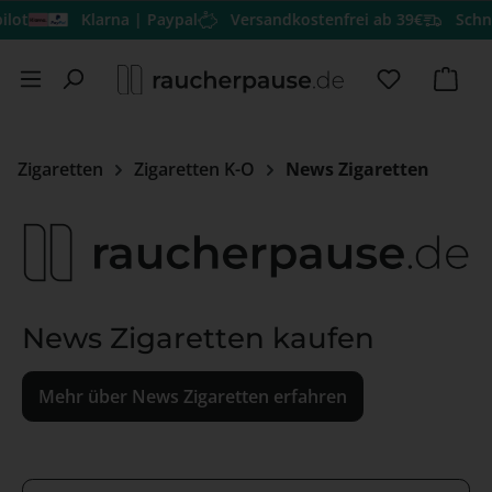
ot
Klarna | Paypal
Versandkostenfrei ab 39€
Schnel
Zum Hauptinhalt springen
Du hast 0 
Ware
Zigaretten
Zigaretten K-O
News Zigaretten
News Zigaretten kaufen
Mehr über News Zigaretten erfahren