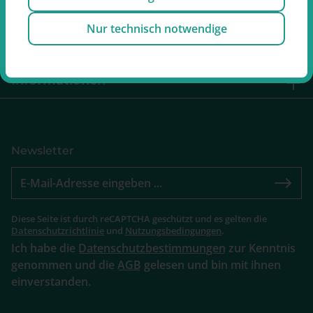
Service
Nur technisch notwendige
Retouren
Informationen
Newsletter
Diese Seite ist durch reCAPTCHA geschützt und es gelten die
Datenschutzrichtlinie
und
Nutzungsbedingungen
.
Ich habe die
Datenschutzbestimmungen
zur Kenntnis
genommen und die
AGB
gelesen und bin mit ihnen
einverstanden.