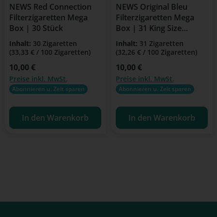
NEWS Red Connection
NEWS Original Bleu
Filterzigaretten Mega
Filterzigaretten Mega
Box | 30 Stück
Box | 31 King Size
Zigaretten | American
Inhalt:
30 Zigaretten
Inhalt:
31 Zigaretten
Blend
(33,33 € / 100 Zigaretten)
(32,26 € / 100 Zigaretten)
Regulärer Preis:
10,00 €
Regulärer Preis:
10,00 €
Preise inkl. MwSt.
Preise inkl. MwSt.
Abonnieren u. Zeit sparen
Abonnieren u. Zeit sparen
In den Warenkorb
In den Warenkorb