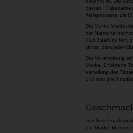
bekannt ist. Die Blä
besten Tabakanbau
Reifeprozesse, die f
Die Marke Montecrist
der Name für höchste
Club Zigarillos fort,
sicher, dass jeder Cl
Die Verarbeitung er
Marke. Erfahrene To
Verteilung des Tabak
und zum gleichmäßig
Geschmacks
Das Geschmacksprofil
die Marke Montecris