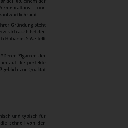
ar del Río, einem der
Fermentations- und
antwortlich sind.
 ihrer Gründung steht
tzt sich auch bei den
ch Habanos S.A. stellt
rößeren Zigarren der
bei auf die perfekte
geblich zur Qualität
nisch und typisch für
 die schnell von den