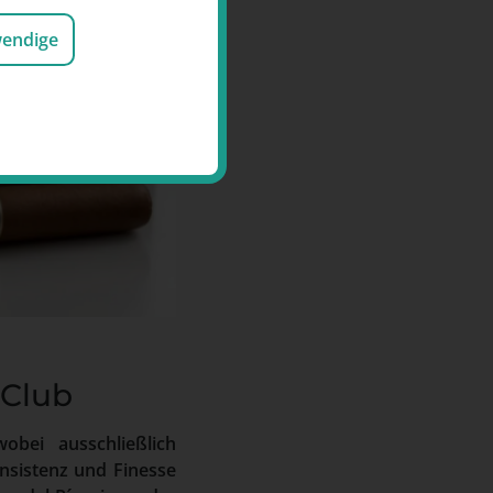
wendige
 Club
obei ausschließlich
nsistenz und Finesse