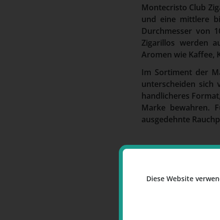
Montecristo Club Ziga
und eine mittlere 
Durchmesser von 10
Zigarillos werden 
Aromen wie Kaffee, 
Im Sortiment der Ma
unterscheiden sich 
handlicheres Format,
Marke bewahren. Fü
ausgedehnte Rauchpau
Diese Website verwen