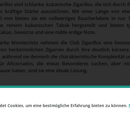
rillos sind schlanke, kubanische Zigarillos, die sich durc
bis kräftige Stärke auszeichnen. Mit einer Länge von e
 mm bieten sie ein vollwertiges Raucherlebnis in nur 1
aus reinem kubanischen Tabak hergestellt und bieten ty
Kakao, Gewürze und eine milde erdige Note.
rke Montecristo nehmen die Club Zigarillos eine besonde
von herkömmlichen Zigarren durch ihre deutlich kürzer
 während sie dennoch die charakteristische Komplexität u
r Aficionados, die etwas Besonderes suchen, aber nich
se haben, sind sie eine ideale Lösung.
det Cookies, um eine bestmögliche Erfahrung bieten zu können.