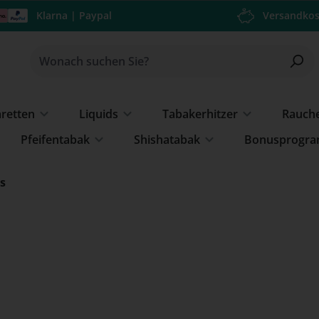
Klarna | Paypal
Versandkos
aretten
Liquids
Tabakerhitzer
Rauch
Pfeifentabak
Shishatabak
Bonusprogr
os