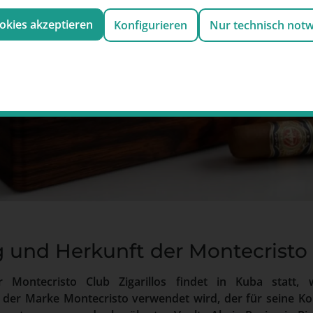
ookies akzeptieren
Konfigurieren
Nur technisch not
g und Herkunft der Montecristo
 Montecristo Club Zigarillos findet in Kuba statt, w
 der Marke Montecristo verwendet wird, der für seine Ko