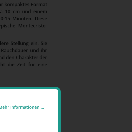
h ihr kompaktes Format
twa 10 cm und einem
0-15 Minuten. Diese
pische Montecristo-
re Stellung ein. Sie
e Rauchdauer und ihr
nd den Charakter der
t die Zeit für eine
Mehr Informationen ...