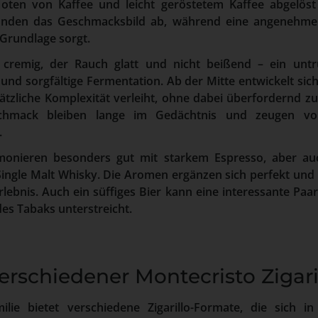
 Noten von Kaffee und leicht geröstetem Kaffee abgelös
nden das Geschmacksbild ab, während eine angenehme 
Grundlage sorgt.
 cremig, der Rauch glatt und nicht beißend – ein untr
nd sorgfältige Fermentation. Ab der Mitte entwickelt sich 
sätzliche Komplexität verleiht, ohne dabei überfordernd z
hmack bleiben lange im Gedächtnis und zeugen vo
.
armonieren besonders gut mit starkem Espresso, aber au
ingle Malt Whisky. Die Aromen ergänzen sich perfekt und
ebnis. Auch ein süffiges Bier kann eine interessante Paar
es Tabaks unterstreicht.
erschiedener Montecristo Zigari
ilie bietet verschiedene Zigarillo-Formate, die sich 