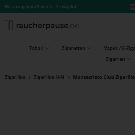
m Hauptinhalt springen
Zur Suche springen
Zur Hauptnavigation springen
★
Hervorragend
4.9 von 5
Trustpilot
Tabak
Zigaretten
Vapes / E-Zig
Zigarren
Zigarillos
Zigarillos H-N
Montecristo Club Zigarill