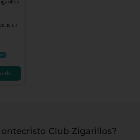
igarillos
70,35 € /
is:
ren
korb
ntecristo Club Zigarillos?