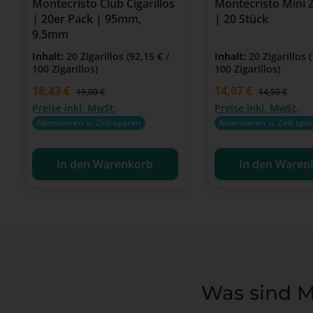
Montecristo Club Cigarillos
Montecristo Mini Z
| 20er Pack | 95mm,
| 20 Stück
9.5mm
Inhalt:
20 Zigarillos
(92,15 € /
Inhalt:
20 Zigarillos
(
100 Zigarillos)
100 Zigarillos)
Verkaufspreis:
18,43 €
Verkaufspreis:
14,07 €
Regulärer Preis:
Regulärer Pre
19,00 €
14,50 €
Preise inkl. MwSt.
Preise inkl. MwSt.
Abonnieren u. Zeit sparen
Abonnieren u. Zeit spa
In den Warenkorb
In den Waren
Was sind Mo