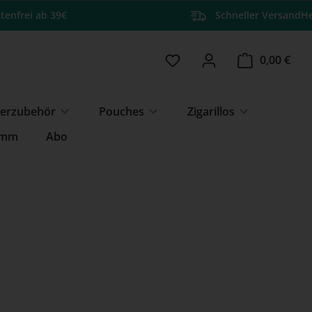
tenfrei ab 39€
Schneller Versand
He
Du hast 0 Produkte auf 
Ware
0,00 €
erzubehör
Pouches
Zigarillos
amm
Abo