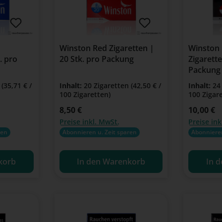
Winston Red Zigaretten |
Winston 
. pro
20 Stk. pro Packung
Zigarette
Packung
n
(35,71 € /
Inhalt:
20 Zigaretten
(42,50 € /
Inhalt:
24
100 Zigaretten)
100 Zigar
Regulärer Preis:
8,50 €
Regulärer Pr
10,00 €
Preise inkl. MwSt.
Preise ink
ren
Abonnieren u. Zeit sparen
Abonnieren
korb
In den Warenkorb
In 