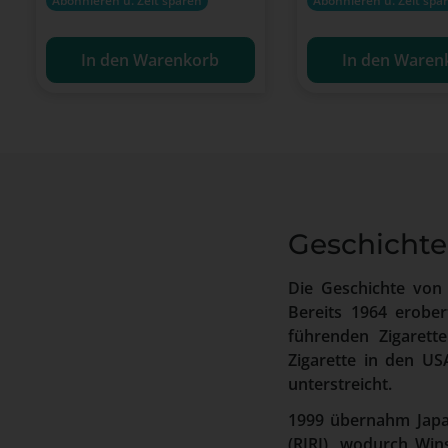
Abonnieren u. Zeit sparen
Abonnieren u. Zeit spa
In den Warenkorb
In den Waren
Geschichte
Die Geschichte von
Bereits 1964 erober
führenden Zigarett
Zigarette in den US
unterstreicht.
1999 übernahm Japan
(RJRI), wodurch Win