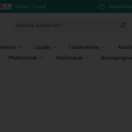
Klarna | Paypal
Versandkos
garetten
Liquids
Tabakerhitzer
Rauch
Pfeifentabak
Shishatabak
Bonusprogr