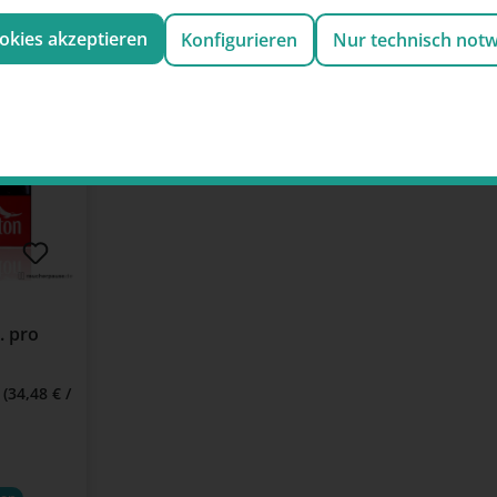
ookies akzeptieren
Konfigurieren
Nur technisch not
. pro
n
(34,48 € /