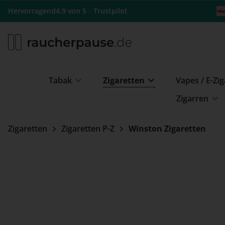
m Hauptinhalt springen
Zur Suche springen
Zur Hauptnavigation springen
★
Hervorragend
4.9 von 5
Trustpilot
Tabak
Zigaretten
Vapes / E-Zi
Zigarren
Zigaretten
Zigaretten P-Z
Winston Zigaretten