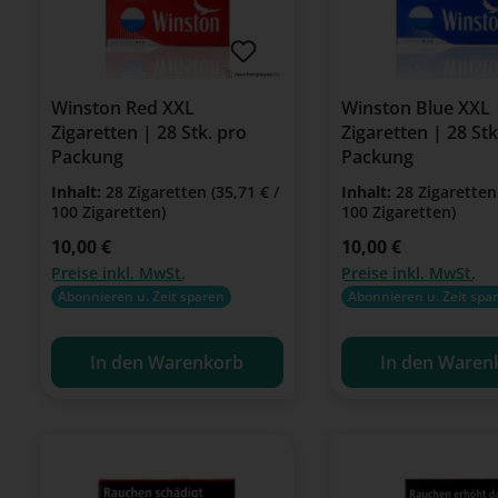
Winston Red XXL
Winston Blue XXL
Zigaretten | 28 Stk. pro
Zigaretten | 28 Stk
Packung
Packung
Inhalt:
28 Zigaretten
(35,71 € /
Inhalt:
28 Zigarette
100 Zigaretten)
100 Zigaretten)
Regulärer Preis:
10,00 €
Regulärer Preis:
10,00 €
Preise inkl. MwSt.
Preise inkl. MwSt.
Abonnieren u. Zeit sparen
Abonnieren u. Zeit spa
In den Warenkorb
In den Waren