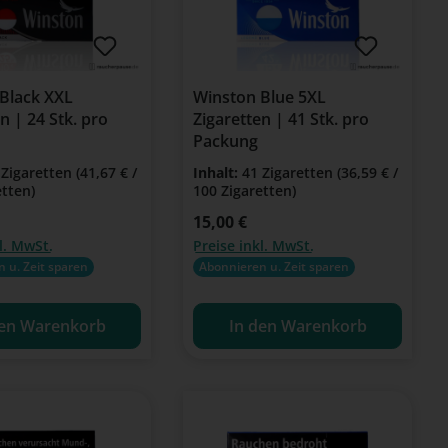
Black XXL
Winston Blue 5XL
n | 24 Stk. pro
Zigaretten | 41 Stk. pro
Packung
 Zigaretten
(41,67 € /
Inhalt:
41 Zigaretten
(36,59 € /
etten)
100 Zigaretten)
eis:
Regulärer Preis:
15,00 €
l. MwSt.
Preise inkl. MwSt.
 u. Zeit sparen
Abonnieren u. Zeit sparen
den Warenkorb
In den Warenkorb