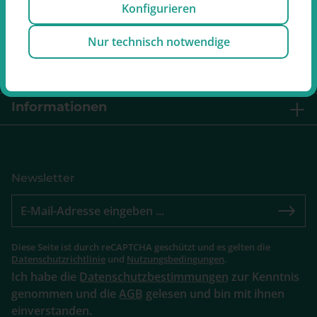
Konfigurieren
Nur technisch notwendige
Service
Retouren
Informationen
Newsletter
Diese Seite ist durch reCAPTCHA geschützt und es gelten die
Datenschutzrichtlinie
und
Nutzungsbedingungen
.
Ich habe die
Datenschutzbestimmungen
zur Kenntnis
genommen und die
AGB
gelesen und bin mit ihnen
einverstanden.