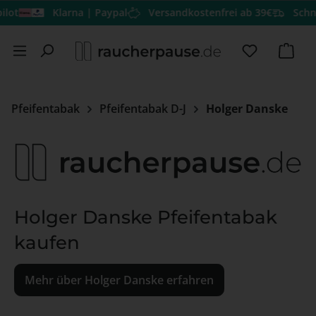
ot
Klarna | Paypal
Versandkostenfrei ab 39€
Schnel
Zum Hauptinhalt springen
Du hast 0 
Ware
Pfeifentabak
Pfeifentabak D-J
Holger Danske
Holger Danske Pfeifentabak
kaufen
Mehr über Holger Danske erfahren