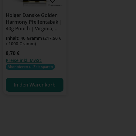
Holger Danske Golden
Harmony Pfeifentabak |
40g Pouch | Virginia,
Burley, Black Cavendish,
Inhalt:
40 Gramm
(217,50 €
Orient
/ 1000 Gramm)
Regulärer Preis:
8,70 €
Preise inkl. MwSt.
Abonnieren u. Zeit sparen
In den Warenkorb