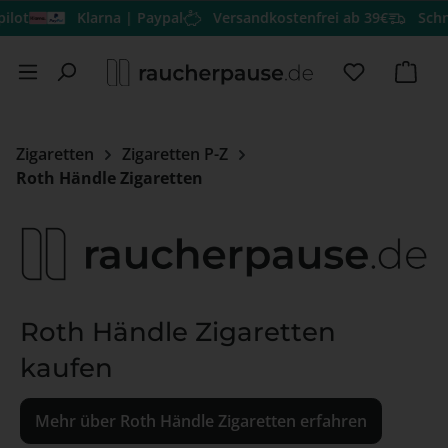
lot
Klarna | Paypal
Versandkostenfrei ab 39€
Schne
Zum Hauptinhalt springen
Du hast 0 
Ware
Zigaretten
Zigaretten P-Z
Roth Händle Zigaretten
Roth Händle Zigaretten
kaufen
Mehr über Roth Händle Zigaretten erfahren