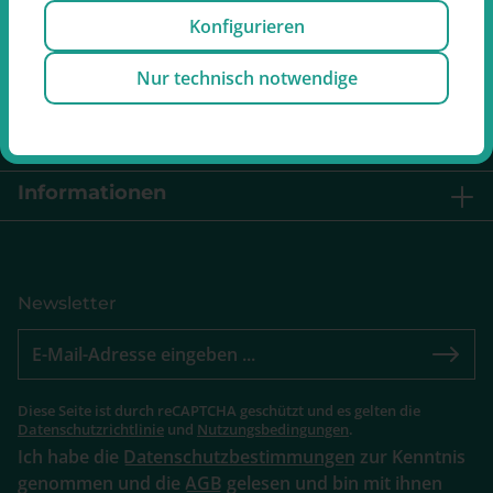
Vertrag widerrufen
Konfigurieren
Nur technisch notwendige
Service
Retouren
Informationen
Newsletter
Diese Seite ist durch reCAPTCHA geschützt und es gelten die
Datenschutzrichtlinie
und
Nutzungsbedingungen
.
Ich habe die
Datenschutzbestimmungen
zur Kenntnis
genommen und die
AGB
gelesen und bin mit ihnen