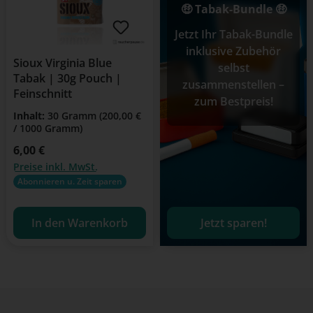
🤑 Tabak-Bundle 🤑
Jetzt Ihr Tabak-Bundle
inklusive Zubehör
Sioux Virginia Blue
selbst
Tabak | 30g Pouch |
zusammenstellen –
Feinschnitt
zum Bestpreis!
Inhalt:
30 Gramm
(200,00 €
/ 1000 Gramm)
Regulärer Preis:
6,00 €
Preise inkl. MwSt.
Abonnieren u. Zeit sparen
In den Warenkorb
Jetzt sparen!