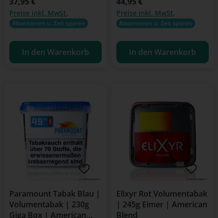
Regulärer Preis:
37,95 €
Regulärer Preis:
44,95 €
Preise inkl. MwSt.
Preise inkl. MwSt.
Abonnieren u. Zeit sparen
Abonnieren u. Zeit sparen
In den Warenkorb
In den Warenkorb
Paramount Tabak Blau |
Elixyr Rot Volumentabak
Volumentabak | 230g
| 245g Eimer | American
Giga Box | American
Blend