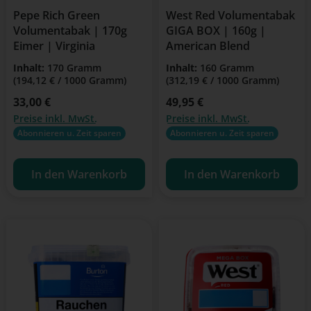
Pepe Rich Green
West Red Volumentabak
Volumentabak | 170g
GIGA BOX | 160g |
Eimer | Virginia
American Blend
Inhalt:
170 Gramm
Inhalt:
160 Gramm
(194,12 € / 1000 Gramm)
(312,19 € / 1000 Gramm)
Regulärer Preis:
33,00 €
Regulärer Preis:
49,95 €
Preise inkl. MwSt.
Preise inkl. MwSt.
Abonnieren u. Zeit sparen
Abonnieren u. Zeit sparen
In den Warenkorb
In den Warenkorb