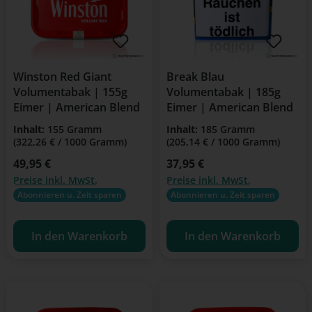
Winston Red Giant
Break Blau
Volumentabak | 155g
Volumentabak | 185g
Eimer | American Blend
Eimer | American Blend
Inhalt:
155 Gramm
Inhalt:
185 Gramm
(322,26 € / 1000 Gramm)
(205,14 € / 1000 Gramm)
Regulärer Preis:
49,95 €
Regulärer Preis:
37,95 €
Preise inkl. MwSt.
Preise inkl. MwSt.
Abonnieren u. Zeit sparen
Abonnieren u. Zeit sparen
In den Warenkorb
In den Warenkorb