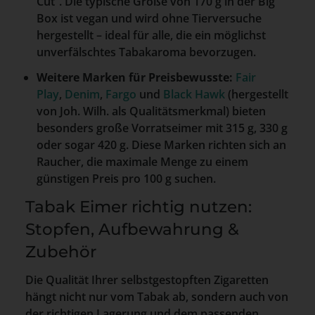
Cut”. Die typische Größe von 170 g in der Big
Box ist vegan und wird ohne Tierversuche
hergestellt – ideal für alle, die ein möglichst
unverfälschtes Tabakaroma bevorzugen.
Weitere Marken für Preisbewusste:
Fair
Play
,
Denim
,
Fargo
und
Black Hawk
(hergestellt
von Joh. Wilh. als Qualitätsmerkmal) bieten
besonders große Vorratseimer mit 315 g, 330 g
oder sogar 420 g. Diese Marken richten sich an
Raucher, die maximale Menge zu einem
günstigen Preis pro 100 g suchen.
Tabak Eimer richtig nutzen:
Stopfen, Aufbewahrung &
Zubehör
Die Qualität Ihrer selbstgestopften Zigaretten
hängt nicht nur vom Tabak ab, sondern auch von
der richtigen Lagerung und dem passenden