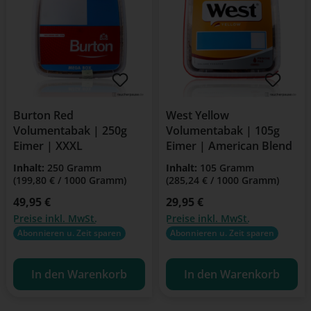
Burton Red
West Yellow
Volumentabak | 250g
Volumentabak | 105g
Eimer | XXXL
Eimer | American Blend
Inhalt:
250 Gramm
Inhalt:
105 Gramm
(199,80 € / 1000 Gramm)
(285,24 € / 1000 Gramm)
Regulärer Preis:
49,95 €
Regulärer Preis:
29,95 €
Preise inkl. MwSt.
Preise inkl. MwSt.
Abonnieren u. Zeit sparen
Abonnieren u. Zeit sparen
In den Warenkorb
In den Warenkorb