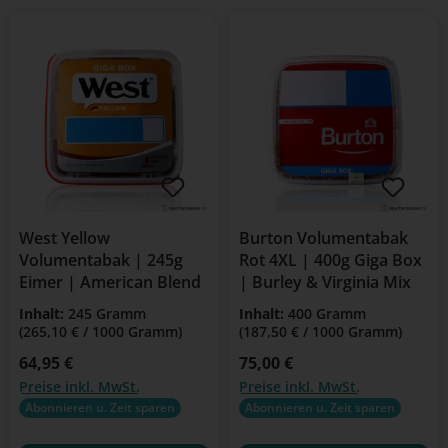
West Yellow
Burton Volumentabak
Volumentabak | 245g
Rot 4XL | 400g Giga Box
Eimer | American Blend
| Burley & Virginia Mix
Inhalt:
245 Gramm
Inhalt:
400 Gramm
(265,10 € / 1000 Gramm)
(187,50 € / 1000 Gramm)
Regulärer Preis:
64,95 €
Regulärer Preis:
75,00 €
Preise inkl. MwSt.
Preise inkl. MwSt.
Abonnieren u. Zeit sparen
Abonnieren u. Zeit sparen