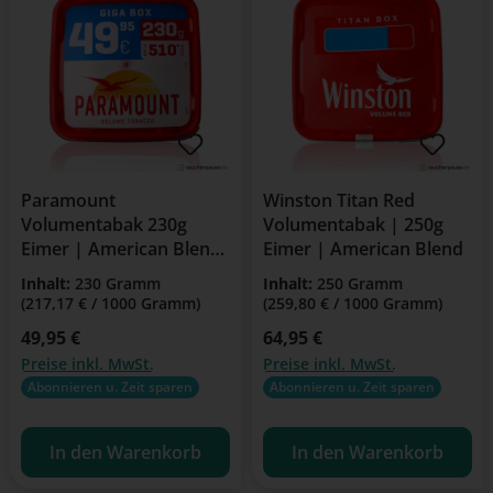
Paramount
Winston Titan Red
Volumentabak 230g
Volumentabak | 250g
Eimer | American Blend
Eimer | American Blend
| Mittelstark
Inhalt:
230 Gramm
Inhalt:
250 Gramm
(217,17 € / 1000 Gramm)
(259,80 € / 1000 Gramm)
Regulärer Preis:
49,95 €
Regulärer Preis:
64,95 €
Preise inkl. MwSt.
Preise inkl. MwSt.
Abonnieren u. Zeit sparen
Abonnieren u. Zeit sparen
In den Warenkorb
In den Warenkorb