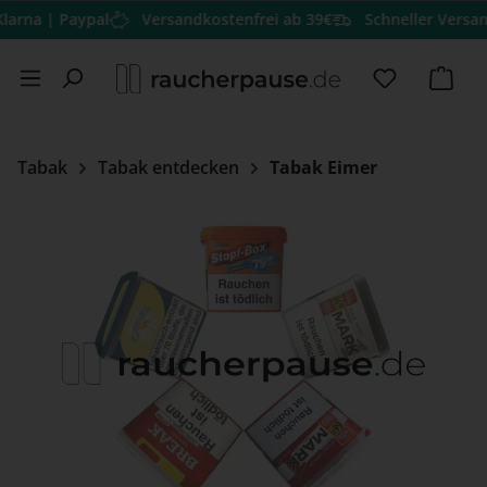
 Paypal
Versandkostenfrei ab 39€
Schneller Versand
Hervo
Zum Hauptinhalt springen
Du hast 0 
Ware
Tabak
Tabak entdecken
Tabak Eimer