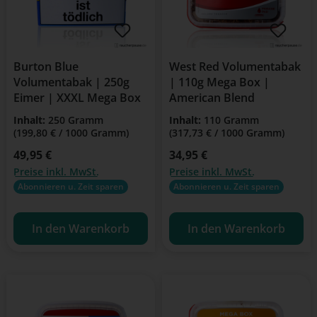
Burton Blue
West Red Volumentabak
Volumentabak | 250g
| 110g Mega Box |
Eimer | XXXL Mega Box
American Blend
Inhalt:
250 Gramm
Inhalt:
110 Gramm
(199,80 € / 1000 Gramm)
(317,73 € / 1000 Gramm)
Regulärer Preis:
49,95 €
Regulärer Preis:
34,95 €
Preise inkl. MwSt.
Preise inkl. MwSt.
Abonnieren u. Zeit sparen
Abonnieren u. Zeit sparen
In den Warenkorb
In den Warenkorb