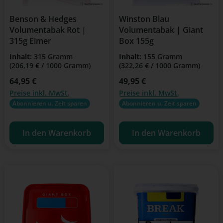
Benson & Hedges
Winston Blau
Volumentabak Rot |
Volumentabak | Giant
315g Eimer
Box 155g
Inhalt:
315 Gramm
Inhalt:
155 Gramm
(206,19 € / 1000 Gramm)
(322,26 € / 1000 Gramm)
Regulärer Preis:
64,95 €
Regulärer Preis:
49,95 €
Preise inkl. MwSt.
Preise inkl. MwSt.
Abonnieren u. Zeit sparen
Abonnieren u. Zeit sparen
In den Warenkorb
In den Warenkorb