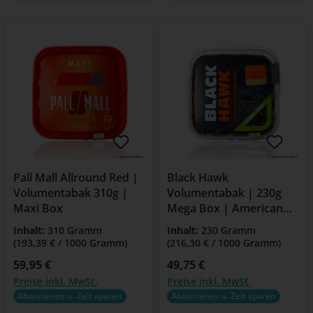
Pall Mall Allround Red |
Black Hawk
Volumentabak 310g |
Volumentabak | 230g
Maxi Box
Mega Box | American
Blend
Inhalt:
310 Gramm
Inhalt:
230 Gramm
(193,39 € / 1000 Gramm)
(216,30 € / 1000 Gramm)
Regulärer Preis:
59,95 €
Regulärer Preis:
49,75 €
Preise inkl. MwSt.
Preise inkl. MwSt.
Abonnieren u. Zeit sparen
Abonnieren u. Zeit sparen