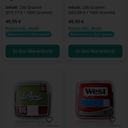
Blend
Inhalt:
230 Gramm
Inhalt:
245 Gramm
(217,17 € / 1000 Gramm)
(203,88 € / 1000 Gramm)
Regulärer Preis:
49,95 €
Regulärer Preis:
49,95 €
Preise inkl. MwSt.
Preise inkl. MwSt.
Abonnieren u. Zeit sparen
Abonnieren u. Zeit sparen
In den Warenkorb
In den Warenkorb