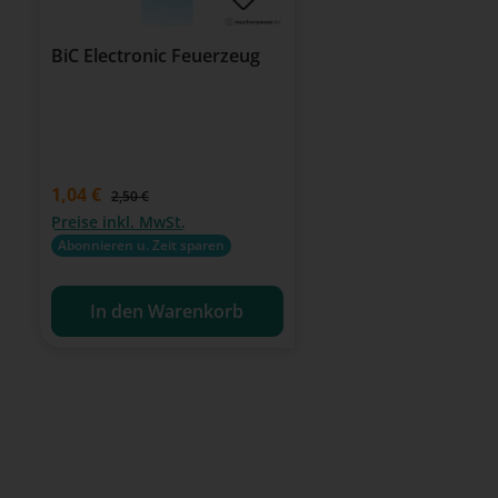
BiC Electronic Feuerzeug
Verkaufspreis:
1,04 €
Regulärer Preis:
2,50 €
Preise inkl. MwSt.
Abonnieren u. Zeit sparen
In den Warenkorb