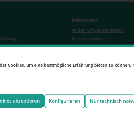
Retouren
Widerrufsbelehrungen
ordnung
Retourenportal
 Zahlung
Rücknahme Altgeräte
ieren
det Cookies, um eine bestmögliche Erfahrung bieten zu können.
e Konfigurator
r
ookies akzeptieren
Konfigurieren
Nur technisch not