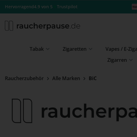
m Hauptinhalt springen
Zur Suche springen
Zur Hauptnavigation springen
★
Hervorragend
4.9 von 5
Trustpilot
Tabak
Zigaretten
Vapes / E-Zig
Zigarren
Raucherzubehör
Alle Marken
BiC