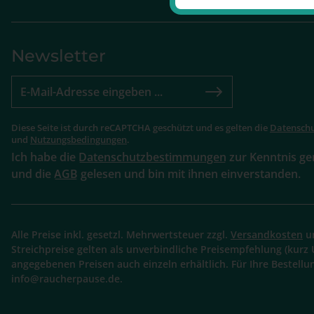
Newsletter
Diese Seite ist durch reCAPTCHA geschützt und es gelten die
Datenschu
und
Nutzungsbedingungen
.
Ich habe die
Datenschutzbestimmungen
zur Kenntnis 
und die
AGB
gelesen und bin mit ihnen einverstanden.
Alle Preise inkl. gesetzl. Mehrwertsteuer zzgl.
Versandkosten
un
Streichpreise gelten als unverbindliche Preisempfehlung (kurz 
angegebenen Preisen auch einzeln erhältlich. Für Ihre Bestellu
info@raucherpause.de.