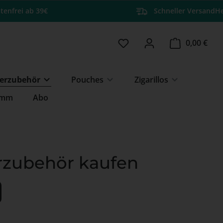
tenfrei ab 39€
Schneller Versand
He
Du hast 0 Produkte auf 
Ware
0,00 €
erzubehör
Pouches
Zigarillos
amm
Abo
rzubehör kaufen