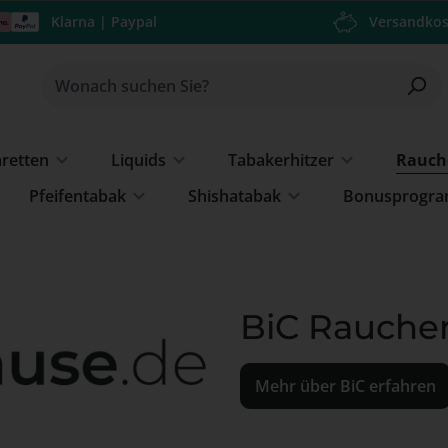
Klarna | Paypal
Versandkos
aretten
Liquids
Tabakerhitzer
Rauch
Pfeifentabak
Shishatabak
Bonusprogr
BiC Rauche
Mehr über BiC erfahren