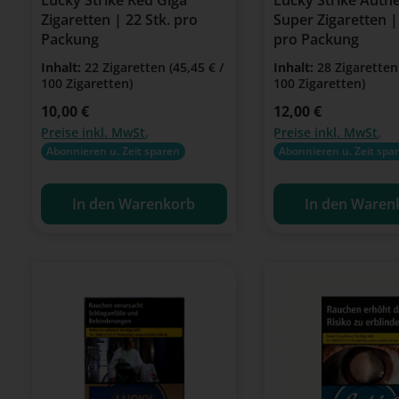
Zigaretten | 22 Stk. pro
Super Zigaretten |
Packung
pro Packung
Inhalt:
22 Zigaretten
(45,45 € /
Inhalt:
28 Zigarette
100 Zigaretten)
100 Zigaretten)
Regulärer Preis:
10,00 €
Regulärer Preis:
12,00 €
Preise inkl. MwSt.
Preise inkl. MwSt.
Abonnieren u. Zeit sparen
Abonnieren u. Zeit spa
In den Warenkorb
In den Waren