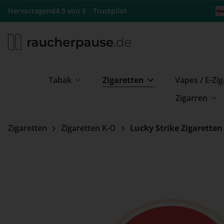
m Hauptinhalt springen
Zur Suche springen
Zur Hauptnavigation springen
★
Hervorragend
4.9 von 5
Trustpilot
Tabak
Zigaretten
Vapes / E-Zi
Zigarren
Zigaretten
Zigaretten K-O
Lucky Strike Zigaretten