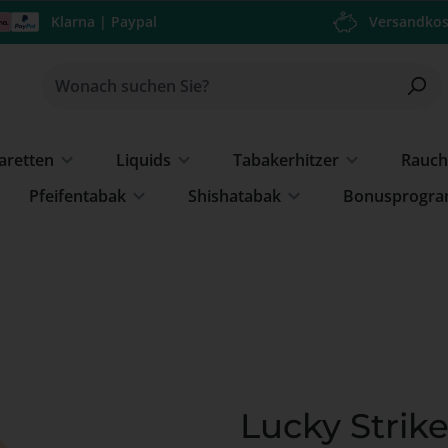
Klarna | Paypal
Versandkos
garetten
Liquids
Tabakerhitzer
Rauch
Pfeifentabak
Shishatabak
Bonusprogr
Lucky Strik