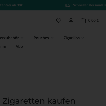
tenfrei ab 39€
Schneller Versand
He
Du hast 0 Produkte auf 
Ware
0,00 €
erzubehör
Pouches
Zigarillos
amm
Abo
e Zigaretten kaufen