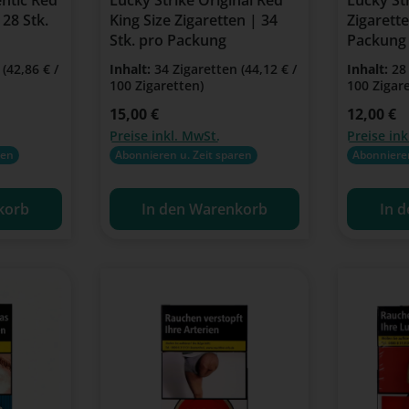
 28 Stk.
King Size Zigaretten | 34
Zigarette
Stk. pro Packung
Packung 
n
(42,86 € /
Inhalt:
34 Zigaretten
(44,12 € /
Inhalt:
28
100 Zigaretten)
100 Zigar
Regulärer Preis:
15,00 €
Regulärer Pr
12,00 €
Preise inkl. MwSt.
Preise ink
ren
Abonnieren u. Zeit sparen
Abonnieren
korb
In den Warenkorb
In 