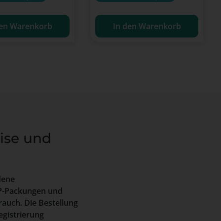
den Warenkorb
In den Warenkorb
eise und
dene
OP-Packungen und
rauch. Die Bestellung
egistrierung