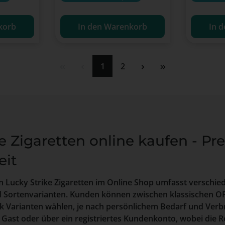
korb
In den Warenkorb
In 
Seite
Seite
1
2
e Zigaretten online kaufen - Pr
eit
n Lucky Strike Zigaretten im Online Shop umfasst verschie
 Sortenvarianten. Kunden können zwischen klassischen 
k Varianten wählen, je nach persönlichem Bedarf und Verb
s Gast oder über ein registriertes Kundenkonto, wobei die R