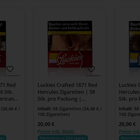
871 Red
Luckies Crafted 1871 Red
Luckies 
6 Stk.
Hercules Zigaretten | 58
Hercules
erican
Stk. pro Packung |
Stk. pro
American Blend
America
n
(38,46 € /
Inhalt:
58 Zigaretten
(34,48 € /
Inhalt:
58
100 Zigaretten)
100 Zigar
Regulärer Preis:
20,00 €
Regulärer Pr
20,00 €
Preise inkl. MwSt.
Preise ink
ren
Abonnieren u. Zeit sparen
Abonnieren