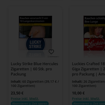
Lucky Strike Blue Hercules
Luckies Crafted 1
Zigaretten | 60 Stk. pro
Giga Zigaretten | 2
Packung
pro Packung | Am
Blend
Inhalt:
60 Zigaretten
(39,17 € /
Inhalt:
26 Zigarette
100 Zigaretten)
100 Zigaretten)
Regulärer Preis:
23,50 €
Regulärer Preis:
10,00 €
Preise inkl. MwSt.
Preise inkl. MwSt.
Abonnieren u. Zeit sparen
Abonnieren u. Zeit spa