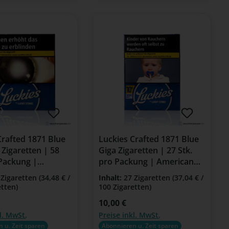
Crafted 1871 Blue
Luckies Crafted 1871 Blue
 Zigaretten | 58
Giga Zigaretten | 27 Stk.
 Packung |
pro Packung | American
n Blend
Blend
 Zigaretten
(34,48 € /
Inhalt:
27 Zigaretten
(37,04 € /
etten)
100 Zigaretten)
eis:
Regulärer Preis:
10,00 €
l. MwSt.
Preise inkl. MwSt.
 u. Zeit sparen
Abonnieren u. Zeit sparen