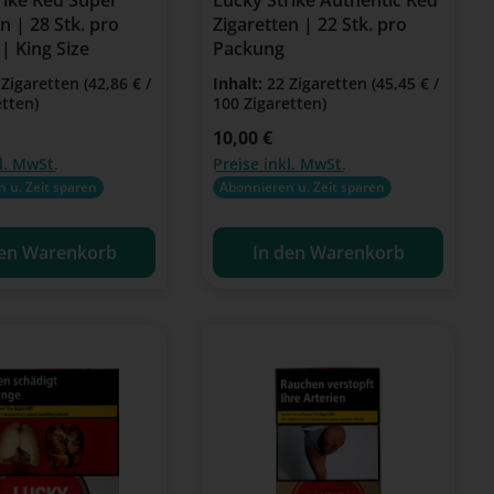
n | 28 Stk. pro
Zigaretten | 22 Stk. pro
| King Size
Packung
 Zigaretten
(42,86 € /
Inhalt:
22 Zigaretten
(45,45 € /
etten)
100 Zigaretten)
eis:
Regulärer Preis:
10,00 €
l. MwSt.
Preise inkl. MwSt.
 u. Zeit sparen
Abonnieren u. Zeit sparen
den Warenkorb
In den Warenkorb