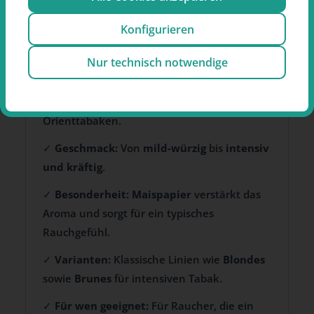
knapp
Konfigurieren
✓
Sorten:
Gauloises Blau, Rot, Gold, Brunes
& Liberté
für verschiedene Stärkeprofile.
Nur technisch notwendige
✓
Tabakmischung:
Klassischer
American
Blend
aus Virginia-, Burley- und
Orienttabaken.
✓
Geschmack:
Von
mild-würzig
bis
intensiv
und kräftig
.
✓
Besonderheit:
Maispapier
verstärkt das
Aroma und sorgt für ein typisches
Rauchgefühl.
✓
Varianten:
Klassische Linien wie
Blondes
sowie
Brunes
für intensiven Tabak.
✓
Für wen geeignet:
Für Raucher, die ein