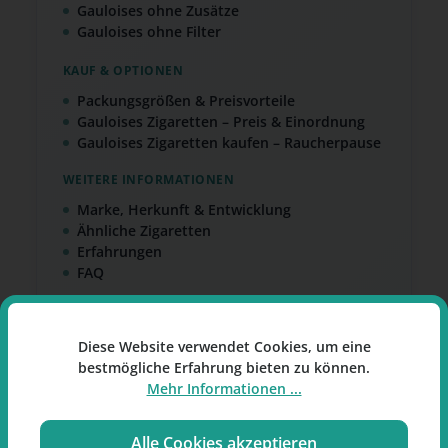
Gauloises ohne Zusätze
Gauloises ohne Filter
KAUF & OPTIONEN
Packungsgrößen & Preisvorteile
Gauloises Zigaretten – Preis & Einordnung
Gauloises Zigaretten kaufen – Raucherpause
WEITERE INFORMATIONEN
Marke, Herkunft & Entwicklung
Ähnliche Zigaretten
Erfahrungen
FAQ
Diese Website verwendet Cookies, um eine
bestmögliche Erfahrung bieten zu können.
Mehr Informationen ...
Gauloises Zigaretten – kurz &
Alle Cookies akzeptieren