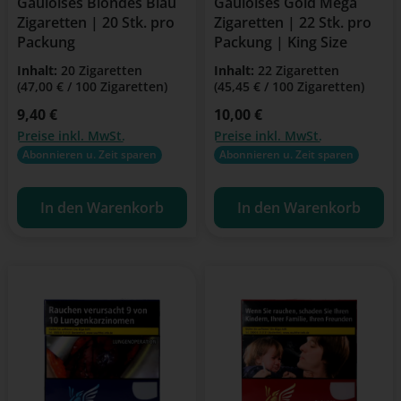
Gauloises Blondes Blau
Gauloises Gold Mega
Zigaretten | 20 Stk. pro
Zigaretten | 22 Stk. pro
Packung
Packung | King Size
Inhalt:
20 Zigaretten
Inhalt:
22 Zigaretten
(47,00 € / 100 Zigaretten)
(45,45 € / 100 Zigaretten)
Regulärer Preis:
9,40 €
Regulärer Preis:
10,00 €
Preise inkl. MwSt.
Preise inkl. MwSt.
Abonnieren u. Zeit sparen
Abonnieren u. Zeit sparen
In den Warenkorb
In den Warenkorb