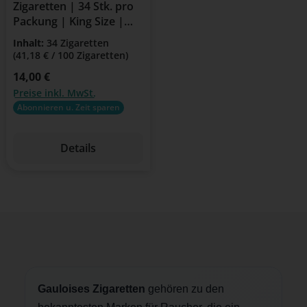
Zigaretten | 34 Stk. pro
Packung | King Size |
American Blend
Inhalt:
34 Zigaretten
(41,18 € / 100 Zigaretten)
Regulärer Preis:
14,00 €
Preise inkl. MwSt.
Abonnieren u. Zeit sparen
Details
Gauloises Zigaretten
gehören zu den