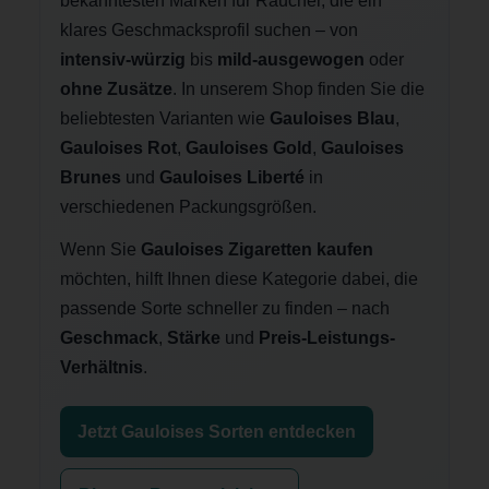
bekanntesten Marken für Raucher, die ein
klares Geschmacksprofil suchen – von
intensiv-würzig
bis
mild-ausgewogen
oder
ohne Zusätze
. In unserem Shop finden Sie die
beliebtesten Varianten wie
Gauloises Blau
,
Gauloises Rot
,
Gauloises Gold
,
Gauloises
Brunes
und
Gauloises Liberté
in
verschiedenen Packungsgrößen.
Wenn Sie
Gauloises Zigaretten kaufen
möchten, hilft Ihnen diese Kategorie dabei, die
passende Sorte schneller zu finden – nach
Geschmack
,
Stärke
und
Preis-Leistungs-
Verhältnis
.
Jetzt Gauloises Sorten entdecken