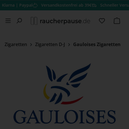
| Paypal
Versandkostenfrei ab 39€
Schneller Versand
Herv
Zum Hauptinhalt springen
Du hast 0 
Ware
Zigaretten
Zigaretten D-J
Gauloises Zigaretten