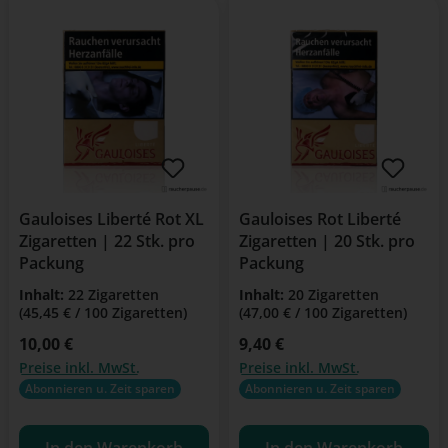
Gauloises Liberté Rot XL
Gauloises Rot Liberté
Zigaretten | 22 Stk. pro
Zigaretten | 20 Stk. pro
Packung
Packung
Inhalt:
22 Zigaretten
Inhalt:
20 Zigaretten
(45,45 € / 100 Zigaretten)
(47,00 € / 100 Zigaretten)
Regulärer Preis:
10,00 €
Regulärer Preis:
9,40 €
Preise inkl. MwSt.
Preise inkl. MwSt.
Abonnieren u. Zeit sparen
Abonnieren u. Zeit sparen
In den Warenkorb
In den Warenkorb