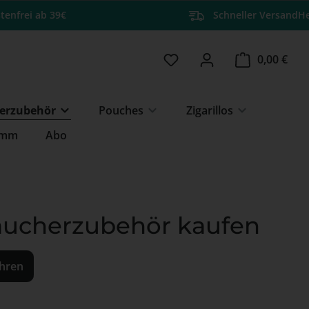
tenfrei ab 39€
Schneller Versand
He
Du hast 0 Produkte auf 
Ware
0,00 €
erzubehör
Pouches
Zigarillos
amm
Abo
aucherzubehör kaufen
ahren