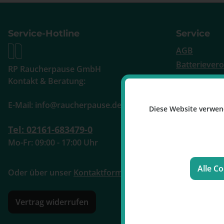
Service-Hotline
Service
AGB
Batteriever
RP Raucherpause GmbH
Versand und
Kontakt & Beratung:
Aktionen
E-Mail: info@raucherpause.de
Iqos registr
Diese Website verwen
Tabak Bundl
Tel: 02161-683479-0
Stopfrechne
Mo-Fr: 09:00 - 17:00 Uhr
Blog
Alle C
Oder über unser
Kontaktformular
.
Vertrag widerrufen