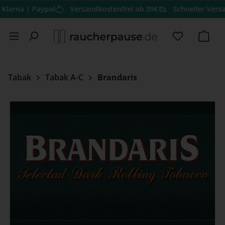
 | Paypal
Versandkostenfrei ab 39€
Schneller Versand
Her
Zum Hauptinhalt springen
Du hast 0 
Ware
Tabak
Tabak A-C
Brandaris