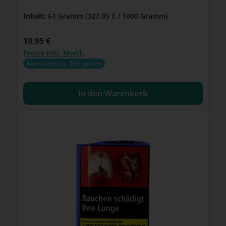
Inhalt:
61 Gramm
(327,05 € / 1000 Gramm)
Regulärer Preis:
19,95 €
Preise inkl. MwSt.
Abonnieren u. Zeit sparen
In den Warenkorb