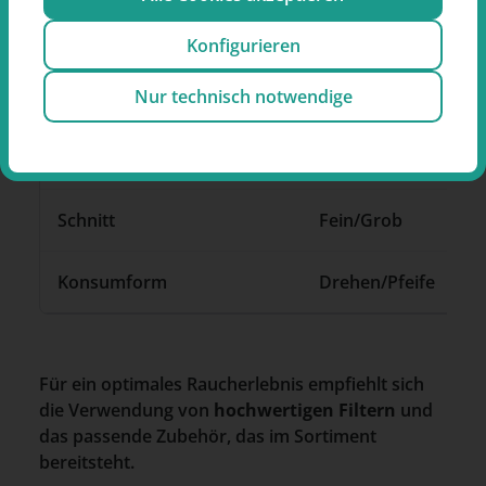
Kriterium
Brandaris zware
Konfigurieren
Stärke
Kräftig (8/10)
Nur technisch notwendige
Aroma
Tabakecht
Schnitt
Fein/Grob
Konsumform
Drehen/Pfeife
Für ein optimales Raucherlebnis empfiehlt sich
die Verwendung von
hochwertigen
Filtern
und
das passende Zubehör, das im Sortiment
bereitsteht.