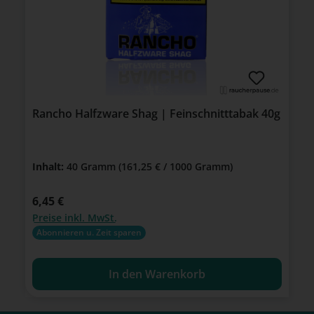
Rancho Halfzware Shag | Feinschnitttabak 40g
Inhalt:
40 Gramm
(161,25 € / 1000 Gramm)
Regulärer Preis:
6,45 €
Preise inkl. MwSt.
Abonnieren u. Zeit sparen
In den Warenkorb