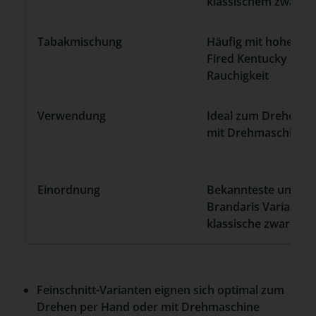
klassischem zware-
Tabakmischung
Häufig mit hohem An
Fired Kentucky für 
Rauchigkeit
Verwendung
Ideal zum Drehen p
mit Drehmaschine
Einordnung
Bekannteste und st
Brandaris Variante, o
klassische zware-Wa
Feinschnitt-Varianten eignen sich optimal zum
Drehen per Hand oder mit Drehmaschine