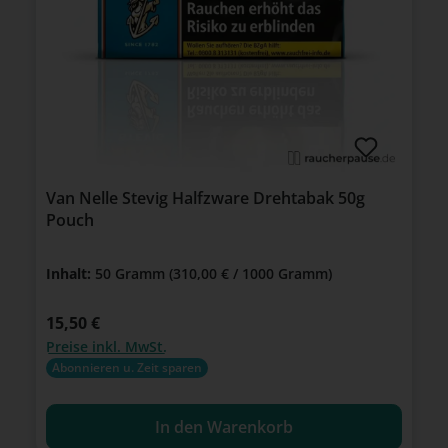
Van Nelle Stevig Halfzware Drehtabak 50g
Pouch
Inhalt:
50 Gramm
(310,00 € / 1000 Gramm)
Regulärer Preis:
15,50 €
Preise inkl. MwSt.
Abonnieren u. Zeit sparen
In den Warenkorb