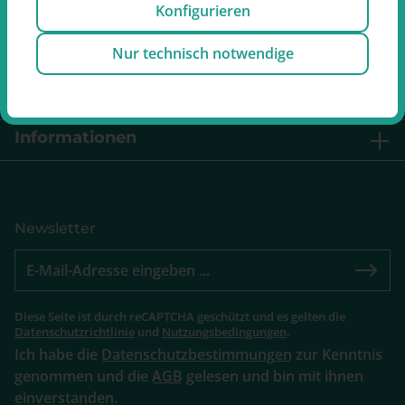
Konfigurieren
Nur technisch notwendige
Service
Retouren
Informationen
Newsletter
Diese Seite ist durch reCAPTCHA geschützt und es gelten die
Datenschutzrichtlinie
und
Nutzungsbedingungen
.
Ich habe die
Datenschutzbestimmungen
zur Kenntnis
genommen und die
AGB
gelesen und bin mit ihnen
einverstanden.