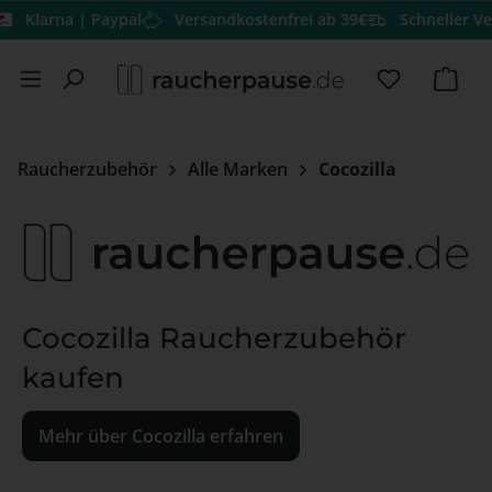
Klarna | Paypal
Versandkostenfrei ab 39€
Schneller Ver
Zum Hauptinhalt springen
Du hast 0 
Ware
Raucherzubehör
Alle Marken
Cocozilla
Cocozilla Raucherzubehör
kaufen
Mehr über Cocozilla erfahren