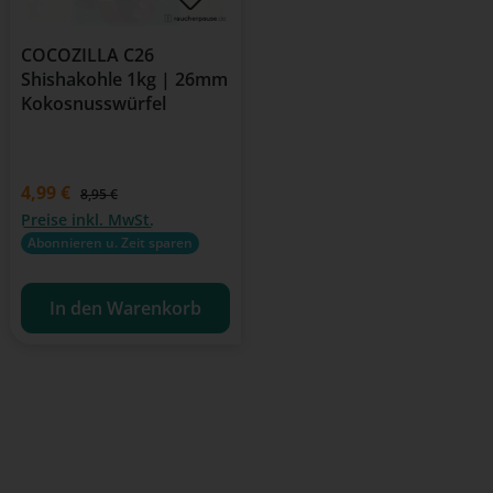
COCOZILLA C26
Shishakohle 1kg | 26mm
Kokosnusswürfel
Verkaufspreis:
4,99 €
Regulärer Preis:
8,95 €
Preise inkl. MwSt.
Abonnieren u. Zeit sparen
In den Warenkorb