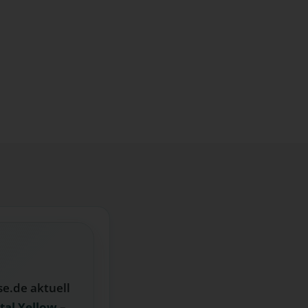
e.de aktuell
tal Yellow
–