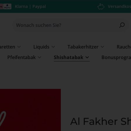
Klarna | Paypal
Versandkos
garetten
Liquids
Tabakerhitzer
Rauch
Pfeifentabak
Shishatabak
Bonusprogr
Al Fakher S