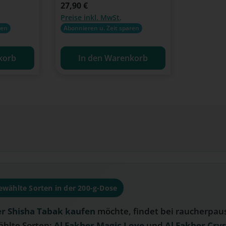
Regulärer Preis:
27,90 €
Preise inkl. MwSt.
ren
Abonnieren u. Zeit sparen
korb
In den Warenkorb
ewählte Sorten in der 200-g-Dose
er Shisha Tabak kaufen
möchte, findet bei raucherpaus
ählte Sorten:
Al Fakher Magic Love
und
Al Fakher Crys