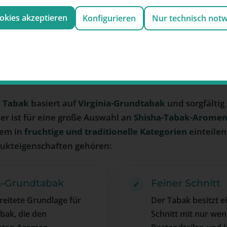
ookies akzeptieren
Konfigurieren
Nur technisch not
chnet Al Fakher Shisha Ta
a Tabak
basiert auf
Virginia-Grundtabak
und sorgfälti
her ist für eine große Auswahl an
Shisha-Tabak-Arome
rem in
fruchtige und traditionelle Kategorien
einteilen
dukteigenschaften gehören:
ia-Grundtabak
Feiner Schnitt
reitete Grundlage für
Der Tabak besitzt e
bak, die den
Schnitt mit nur we