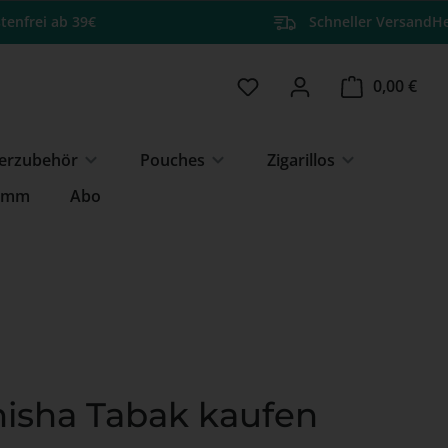
tenfrei ab 39€
Schneller Versand
He
Du hast 0 Produkte auf 
Ware
0,00 €
erzubehör
Pouches
Zigarillos
amm
Abo
hisha Tabak kaufen