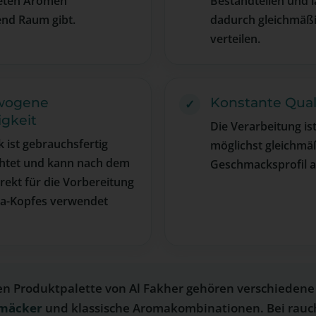
eten Aromen
Bestandteilen und l
end Raum gibt.
dadurch gleichmäßi
verteilen.
wogene
Konstante Qual
igkeit
Die Verarbeitung ist
 ist gebrauchsfertig
möglichst gleichmä
htet und kann nach dem
Geschmacksprofil a
rekt für die Vorbereitung
ha-Kopfes verwendet
n Produktpalette von Al Fakher gehören verschiedene
hmäcker
und klassische Aromakombinationen. Bei rau