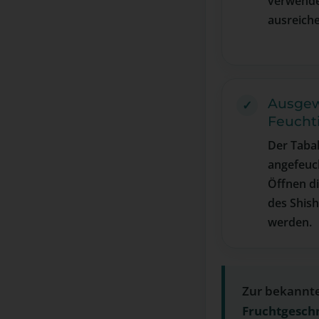
verwend
ausreich
Ausge
Feucht
Der Tabak
angefeuc
Öffnen di
des Shis
werden.
Zur bekannte
Fruchtgesc