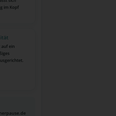
ässt sich
g im Kopf
ität
 auf ein
ßiges
usgerichtet.
cherpause.de