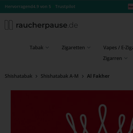
m Hauptinhalt springen
Zur Suche springen
Zur Hauptnavigation springen
★
Hervorragend
4.9 von 5
Trustpilot
Tabak
Zigaretten
Vapes / E-Zi
Zigarren
Shishatabak
Shishatabak A-M
Al Fakher