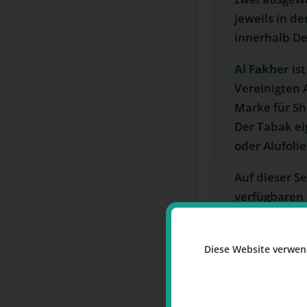
jeweils in de
innerhalb De
Al Fakher
ist
Vereinigten 
Marke für Sh
Der Tabak ei
oder Alufoli
Auf dieser Se
verfügbaren
Bestellung
be
Diese Website verwen
SORTE 1
Al Fakher
Tabak – 2