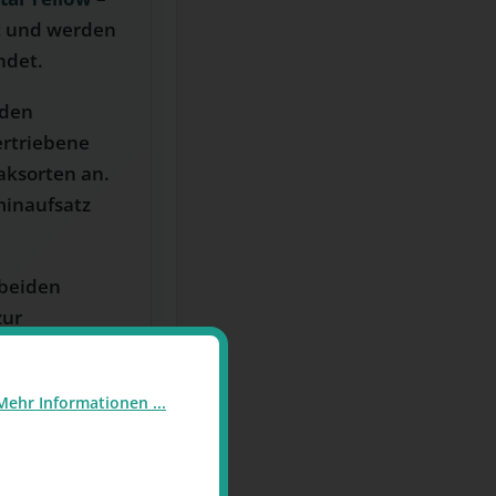
it und werden
ndet.
 den
ertriebene
aksorten an.
minaufsatz
beiden
zur
e Umwege.
Mehr Informationen ...
w Shisha