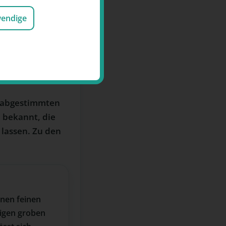
wendige
bak
g abgestimmten
n
bekannt, die
 lassen. Zu den
inen feinen
nigen groben