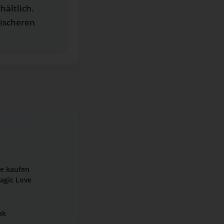
hältlich.
rischeren
N
ne kaufen
agic Love
ak