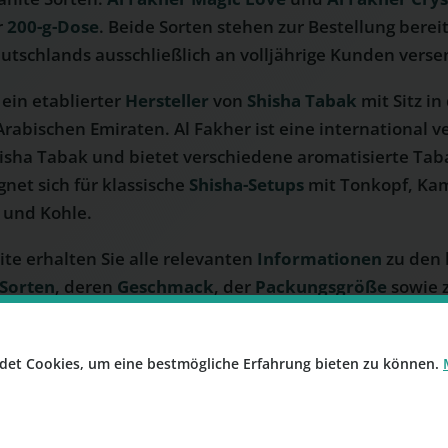
r
200-g-Dose
. Beide Sorten stehen zur Bestellung bere
utschlands ausschließlich an volljährige Kunden verse
 ein etablierter
Hersteller
von
Shisha Tabak
mit Sitz in
Arabischen Emiraten. Al Fakher ist eine international v
isha Tabak und bietet verschiedene aromatisierte Tab
gnet sich für klassische
Shisha-Setups
mit Tonkopf, Ka
e und Kohle.
ite erhalten Sie alle relevanten
Informationen
zu den 
Sorten
, deren
Geschmack
, der
Packungsgröße
sowie 
i raucherpause.de – sachlich, übersichtlich und ohn
det Cookies, um eine bestmögliche Erfahrung bieten zu können.
SORTE 2
 Magic Love Shisha
Al Fakher Crystal Yello
00 g
Tabak – 200 g