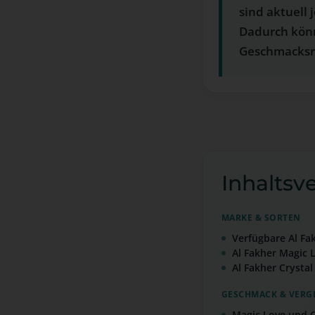
sind aktuell 
Dadurch könn
Geschmacksr
Inhaltsv
MARKE & SORTEN
Verfügbare Al Fa
Al Fakher Magic L
Al Fakher Crystal
GESCHMACK & VERG
Magic Love und C