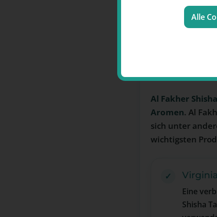
Alle C
Was zei
aus?
Al Fakher Shish
Aromen
. Al Fak
sich unter ande
wichtigsten Pro
Virgin
Eine verb
Shisha Ta