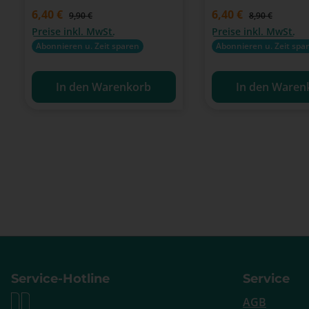
Verkaufspreis:
6,40 €
Verkaufspreis:
6,40 €
Regulärer Preis:
Regulärer Preis
9,90 €
8,90 €
Preise inkl. MwSt.
Preise inkl. MwSt.
Abonnieren u. Zeit sparen
Abonnieren u. Zeit spa
In den Warenkorb
In den Waren
Service-Hotline
Service
AGB