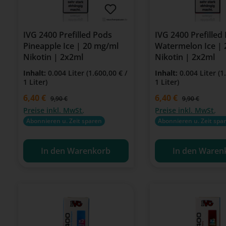
IVG 2400 Prefilled Pods
IVG 2400 Prefilled
Pineapple Ice | 20 mg/ml
Watermelon Ice |
Nikotin | 2x2ml
Nikotin | 2x2ml
Inhalt:
0.004 Liter
(1.600,00 € /
Inhalt:
0.004 Liter
(1
1 Liter)
1 Liter)
Verkaufspreis:
6,40 €
Verkaufspreis:
6,40 €
Regulärer Preis:
Regulärer Preis
9,90 €
9,90 €
Preise inkl. MwSt.
Preise inkl. MwSt.
Abonnieren u. Zeit sparen
Abonnieren u. Zeit spa
In den Warenkorb
In den Waren