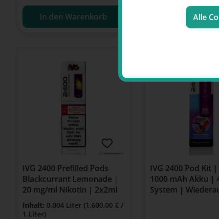
In den Warenkorb
In den Waren
Alle C
IVG 2400 Prefilled Pods
IVG 2400 Pod Kit | 
Blackcurrant Lemonade |
1000 mAh Akku | 
20 mg/ml Nikotin | 2x2ml
System | Wiedera
Inhalt:
0.004 Liter
(1.600,00 € /
1 Liter)