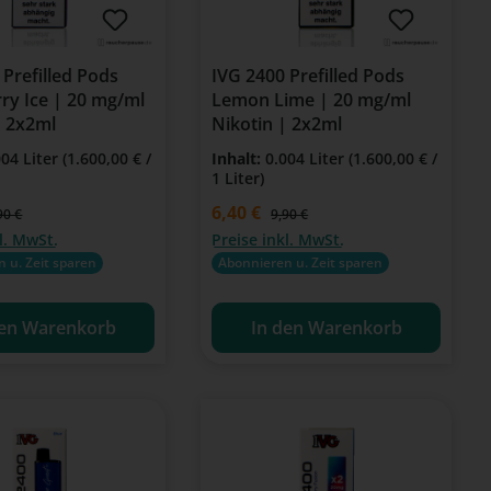
 Prefilled Pods
IVG 2400 Prefilled Pods
ry Ice | 20 mg/ml
Lemon Lime | 20 mg/ml
| 2x2ml
Nikotin | 2x2ml
004 Liter
(1.600,00 € /
Inhalt:
0.004 Liter
(1.600,00 € /
1 Liter)
is:
Verkaufspreis:
6,40 €
gulärer Preis:
Regulärer Preis:
90 €
9,90 €
l. MwSt.
Preise inkl. MwSt.
 u. Zeit sparen
Abonnieren u. Zeit sparen
den Warenkorb
In den Warenkorb