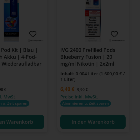
 Pod Kit | Blau |
IVG 2400 Prefilled Pods
 Akku | 4-Pod-
Blueberry Fusion | 20
 Wiederaufladbar
mg/ml Nikotin | 2x2ml
Inhalt:
0.004 Liter
(1.600,00 € /
1 Liter)
is:
Verkaufspreis:
6,40 €
gulärer Preis:
Regulärer Preis:
90 €
9,90 €
l. MwSt.
Preise inkl. MwSt.
 u. Zeit sparen
Abonnieren u. Zeit sparen
den Warenkorb
In den Warenkorb