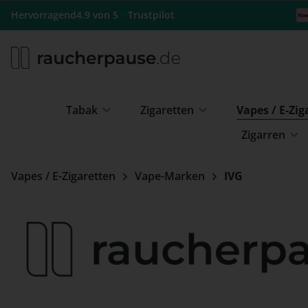
m Hauptinhalt springen
Zur Suche springen
Zur Hauptnavigation springen
★
Hervorragend
4.9 von 5
Trustpilot
Tabak
Zigaretten
Vapes / E-Zi
Zigarren
Vapes / E-Zigaretten
Vape-Marken
IVG