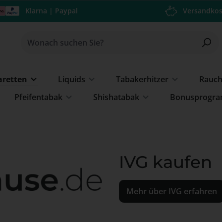
Klarna | Paypal
Versandkos
garetten
Liquids
Tabakerhitzer
Rauc
Pfeifentabak
Shishatabak
Bonusprogr
IVG kaufen
Mehr über IVG erfahren