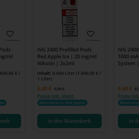
 Pods
IVG 2400 Prefilled Pods
IVG 2400
 mg/ml
Red Apple Ice | 20 mg/ml
1000 mAh
Nikotin | 2x2ml
System |
.600,00 € /
Inhalt:
0.004 Liter
(1.600,00 € /
1 Liter)
Verkaufspreis:
6,40 €
Verkaufspre
6,40 €
:
Regulärer Preis:
Re
9,90 €
8,
Preise inkl. MwSt.
Preise ink
ren
Abonnieren u. Zeit sparen
Abonnieren
korb
In den Warenkorb
In 