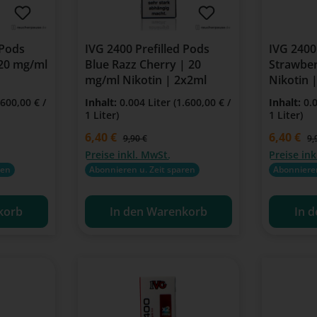
 Pods
IVG 2400 Prefilled Pods
IVG 2400
 20 mg/ml
Blue Razz Cherry | 20
Strawber
mg/ml Nikotin | 2x2ml
Nikotin 
.600,00 € /
Inhalt:
0.004 Liter
(1.600,00 € /
Inhalt:
0.
1 Liter)
1 Liter)
Verkaufspreis:
6,40 €
Verkaufspre
6,40 €
:
Regulärer Preis:
Re
9,90 €
9,
Preise inkl. MwSt.
Preise ink
ren
Abonnieren u. Zeit sparen
Abonnieren
korb
In den Warenkorb
In 