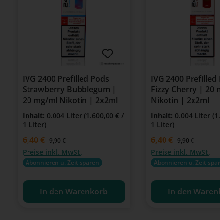
IVG 2400 Prefilled Pods
IVG 2400 Prefilled
Strawberry Bubblegum |
Fizzy Cherry | 20
20 mg/ml Nikotin | 2x2ml
Nikotin | 2x2ml
Inhalt:
0.004 Liter
(1.600,00 € /
Inhalt:
0.004 Liter
(1
1 Liter)
1 Liter)
Verkaufspreis:
6,40 €
Verkaufspreis:
6,40 €
Regulärer Preis:
Regulärer Preis
9,90 €
9,90 €
Preise inkl. MwSt.
Preise inkl. MwSt.
Abonnieren u. Zeit sparen
Abonnieren u. Zeit spa
In den Warenkorb
In den Waren