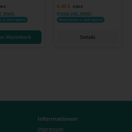
is:
Verkaufspreis:
6,40 €
gulärer Preis:
Regulärer Preis:
90 €
9,90 €
l. MwSt.
Preise inkl. MwSt.
 u. Zeit sparen
Abonnieren u. Zeit sparen
den Warenkorb
Details
Informationen
Impressum