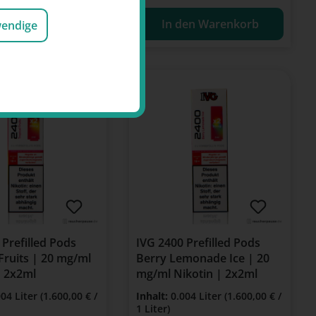
den Warenkorb
In den Warenkorb
wendige
 Prefilled Pods
IVG 2400 Prefilled Pods
 Fruits | 20 mg/ml
Berry Lemonade Ice | 20
| 2x2ml
mg/ml Nikotin | 2x2ml
004 Liter
(1.600,00 € /
Inhalt:
0.004 Liter
(1.600,00 € /
1 Liter)