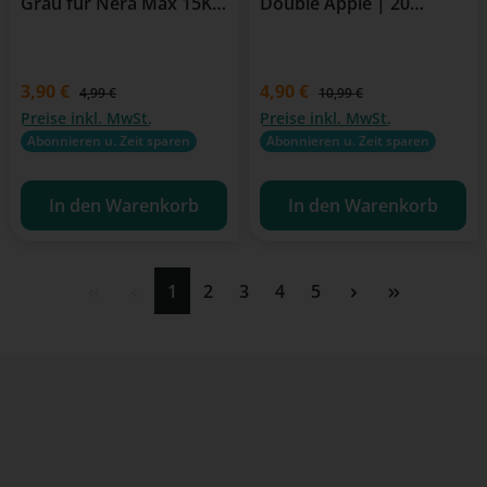
Grau für Nera Max 15K
Double Apple | 20
System
mg/ml Nikotin | 600
Züge
Verkaufspreis:
3,90 €
Verkaufspreis:
4,90 €
Regulärer Preis:
Regulärer Preis:
4,99 €
10,99 €
Preise inkl. MwSt.
Preise inkl. MwSt.
Abonnieren u. Zeit sparen
Abonnieren u. Zeit sparen
In den Warenkorb
In den Warenkorb
Seite
Seite
Seite
Seite
Seite
1
2
3
4
5