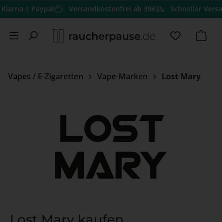
| Paypal
Versandkostenfrei ab 39€
Schneller Versand
Herv
Zum Hauptinhalt springen
Du hast 0 
Ware
Vapes / E-Zigaretten
Vape-Marken
Lost Mary
Lost Mary kaufen