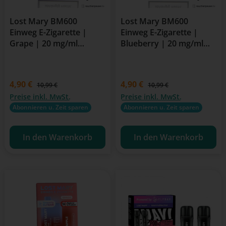
Lost Mary BM600
Lost Mary BM600
Einweg E-Zigarette |
Einweg E-Zigarette |
Grape | 20 mg/ml
Blueberry | 20 mg/ml
Nikotin | 600 Züge
Nikotin | 600 Züge
Verkaufspreis:
4,90 €
Verkaufspreis:
4,90 €
Regulärer Preis:
Regulärer Preis:
10,99 €
10,99 €
Preise inkl. MwSt.
Preise inkl. MwSt.
Abonnieren u. Zeit sparen
Abonnieren u. Zeit sparen
In den Warenkorb
In den Warenkorb