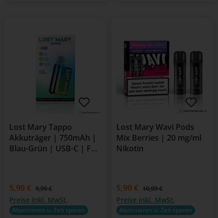
Lost Mary Tappo
Lost Mary Wavi Pods
Akkuträger | 750mAh |
Mix Berries | 20 mg/ml
Blau-Grün | USB-C | Für
Nikotin
Tappo & Elfa Pods
Verkaufspreis:
5,90 €
Verkaufspreis:
5,90 €
Regulärer Preis:
Regulärer Preis:
9,99 €
10,99 €
Preise inkl. MwSt.
Preise inkl. MwSt.
Abonnieren u. Zeit sparen
Abonnieren u. Zeit sparen