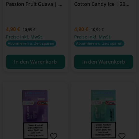
Passion Fruit Guava | 20
Cotton Candy Ice | 20
mg/ml Nikotin | 600
mg/ml Nikotin | 600
Züge
Züge
Verkaufspreis:
4,90 €
Verkaufspreis:
4,90 €
Regulärer Preis:
Regulärer Preis:
10,99 €
10,99 €
Preise inkl. MwSt.
Preise inkl. MwSt.
Abonnieren u. Zeit sparen
Abonnieren u. Zeit sparen
In den Warenkorb
In den Warenkorb