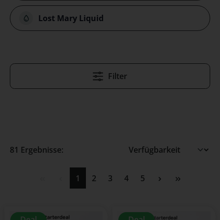
Lost Mary Liquid
Filter
81 Ergebnisse:
Seite
Seite
Seite
Seite
Seite
1
2
3
4
5
Deal
Deal