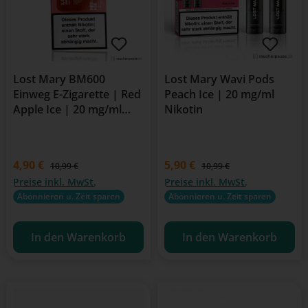
Lost Mary BM600
Lost Mary Wavi Pods
Einweg E-Zigarette | Red
Peach Ice | 20 mg/ml
Apple Ice | 20 mg/ml
Nikotin
Nikotin | 600 Züge
Verkaufspreis:
4,90 €
Verkaufspreis:
5,90 €
Regulärer Preis:
Regulärer Preis:
10,99 €
10,99 €
Preise inkl. MwSt.
Preise inkl. MwSt.
Abonnieren u. Zeit sparen
Abonnieren u. Zeit sparen
In den Warenkorb
In den Warenkorb