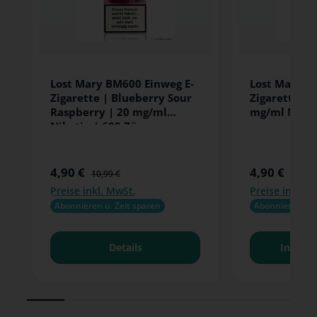
Lost Mary BM600 Einweg E-
Lost Mary B
Zigarette | Blueberry Sour
Zigarette | 
Raspberry | 20 mg/ml
mg/ml Nikot
Nikotin | 600 Züge
4,90 €
4,90 €
Verkaufspreis:
Verkaufspreis:
Regulärer Preis:
Regulä
10,99 €
10,99 
Preise inkl. MwSt.
Preise inkl. M
Abonnieren u. Zeit sparen
Abonnieren u. 
Details
In den