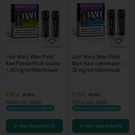
Lost Mary Wavi Pods
Lost Mary Wavi Pods
Kiwi Passionfruit Guava
Blue Razz Lemonade |
| 20 mg/ml Nikotinsalz
20 mg/ml Nikotinsalz
Verkaufspreis:
5,90 €
Verkaufspreis:
5,90 €
Regulärer Preis:
Regulärer Preis:
10,99 €
10,99 €
Preise inkl. MwSt.
Preise inkl. MwSt.
Abonnieren u. Zeit sparen
Abonnieren u. Zeit sparen
In den Warenkorb
In den Warenkorb