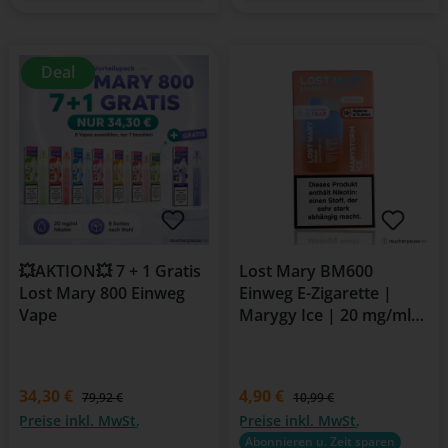
Deal
💥AKTION💥 7 + 1 Gratis
Lost Mary BM600
Lost Mary 800 Einweg
Einweg E-Zigarette |
Vape
Marygy Ice | 20 mg/ml
Nikotin | 600 Züge
34,30 €
Verkaufspreis:
4,90 €
Regulärer Preis:
79,92 €
10,99 €
Preise inkl. MwSt.
Preise inkl. MwSt.
Abonnieren u. Zeit sparen