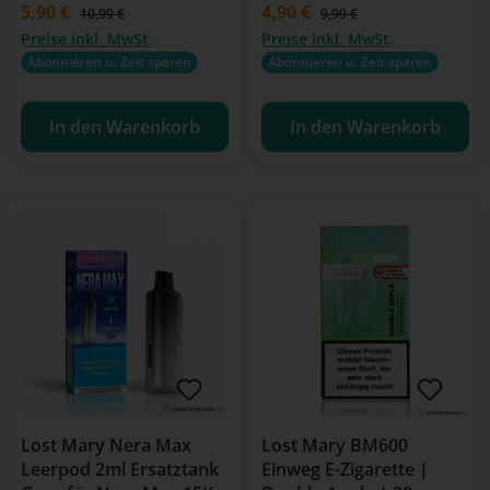
Verkaufspreis:
5,90 €
Verkaufspreis:
4,90 €
Regulärer Preis:
Regulärer Preis:
10,99 €
9,99 €
Preise inkl. MwSt.
Preise inkl. MwSt.
Abonnieren u. Zeit sparen
Abonnieren u. Zeit sparen
In den Warenkorb
In den Warenkorb
Lost Mary Nera Max
Lost Mary BM600
Leerpod 2ml Ersatztank
Einweg E-Zigarette |