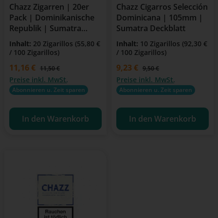
Chazz Zigarren | 20er
Chazz Cigarros Selección
Pack | Dominikanische
Dominicana | 105mm |
Republik | Sumatra
Sumatra Deckblatt
Tabak
Inhalt:
20 Zigarillos
(55,80 €
Inhalt:
10 Zigarillos
(92,30 €
/ 100 Zigarillos)
/ 100 Zigarillos)
Verkaufspreis:
11,16 €
Verkaufspreis:
9,23 €
Regulärer Preis:
Regulärer Preis:
11,50 €
9,50 €
Preise inkl. MwSt.
Preise inkl. MwSt.
Abonnieren u. Zeit sparen
Abonnieren u. Zeit sparen
In den Warenkorb
In den Warenkorb