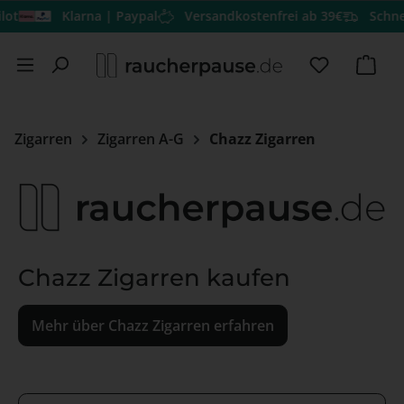
t
Klarna | Paypal
Versandkostenfrei ab 39€
Schnell
Zum Hauptinhalt springen
Du hast 0 
Ware
Zigarren
Zigarren A-G
Chazz Zigarren
Chazz Zigarren kaufen
Mehr über Chazz Zigarren erfahren