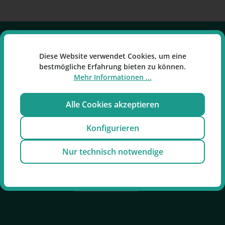
Service-Hotline
Diese Website verwendet Cookies, um eine
bestmögliche Erfahrung bieten zu können.
Mehr Informationen ...
RP Raucherpause GmbH
Kontakt & Beratung:
Alle Cookies akzeptieren
E-Mail: info@raucherpause.de
Konfigurieren
Tel: 02161-683479-0
Nur technisch notwendige
Mo-Fr: 09:00 - 17:00 Uhr
Oder über unser
Kontaktformular
.