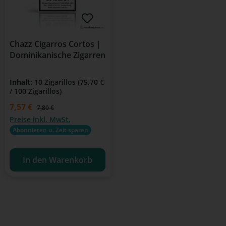
Chazz Cigarros Cortos |
Dominikanische Zigarren
Inhalt:
10 Zigarillos
(75,70 €
/ 100 Zigarillos)
Verkaufspreis:
7,57 €
Regulärer Preis:
7,80 €
Preise inkl. MwSt.
Abonnieren u. Zeit sparen
In den Warenkorb