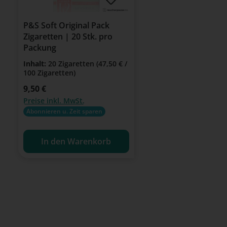
P&S Soft Original Pack
Zigaretten | 20 Stk. pro
Packung
Inhalt:
20 Zigaretten
(47,50 € /
100 Zigaretten)
Regulärer Preis:
9,50 €
Preise inkl. MwSt.
Abonnieren u. Zeit sparen
In den Warenkorb