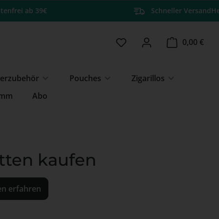
tenfrei ab 39€
Schneller Versand
He
Du hast 0 Produkte auf 
Ware
0,00 €
erzubehör
Pouches
Zigarillos
amm
Abo
etten kaufen
en erfahren