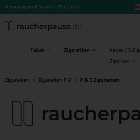
m Hauptinhalt springen
Zur Suche springen
Zur Hauptnavigation springen
★
Hervorragend
4.9 von 5
Trustpilot
Tabak
Zigaretten
Vapes / E-Zi
Zigarren
Zigaretten
Zigaretten P-Z
P & S Zigaretten