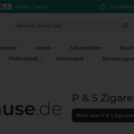
Klarna | Paypal
Versandkos
garetten
Liquids
Tabakerhitzer
Rauch
Pfeifentabak
Shishatabak
Bonusprogr
P & S Zigar
Mehr über P & S Zigarett