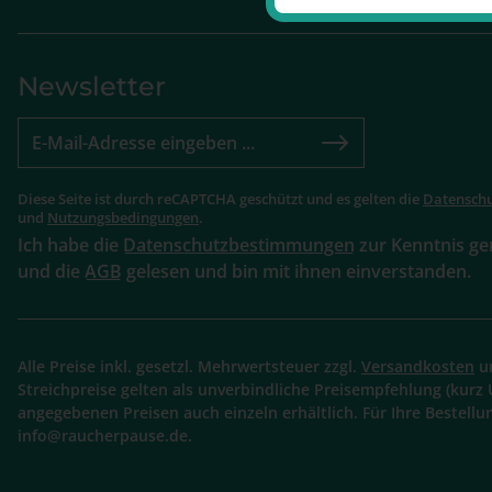
Newsletter
Diese Seite ist durch reCAPTCHA geschützt und es gelten die
Datenschu
und
Nutzungsbedingungen
.
Ich habe die
Datenschutzbestimmungen
zur Kenntnis 
und die
AGB
gelesen und bin mit ihnen einverstanden.
Alle Preise inkl. gesetzl. Mehrwertsteuer zzgl.
Versandkosten
un
Streichpreise gelten als unverbindliche Preisempfehlung (kurz 
angegebenen Preisen auch einzeln erhältlich. Für Ihre Bestellu
info@raucherpause.de.