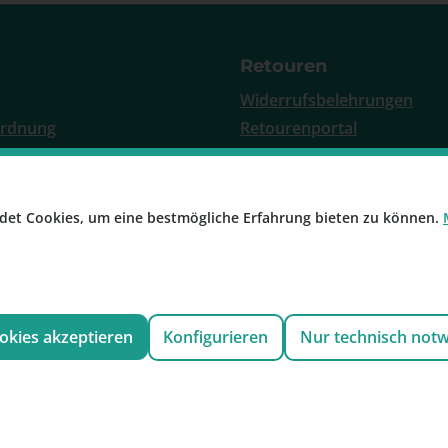
Retouren
Widerrufsbelehrungen
ordnung
Retourenportal
 Zahlung
Rücknahme Altgeräte
ieren
det Cookies, um eine bestmögliche Erfahrung bieten zu können.
e Konfigurator
r
ookies akzeptieren
Konfigurieren
Nur technisch not