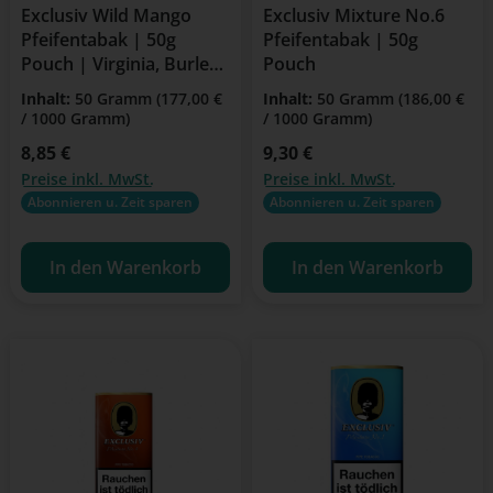
Exclusiv Wild Mango
Exclusiv Mixture No.6
Pfeifentabak | 50g
Pfeifentabak | 50g
Pouch | Virginia, Burley,
Pouch
Cavendish
Inhalt:
50 Gramm
(177,00 €
Inhalt:
50 Gramm
(186,00 €
/ 1000 Gramm)
/ 1000 Gramm)
Regulärer Preis:
8,85 €
Regulärer Preis:
9,30 €
Preise inkl. MwSt.
Preise inkl. MwSt.
Abonnieren u. Zeit sparen
Abonnieren u. Zeit sparen
In den Warenkorb
In den Warenkorb