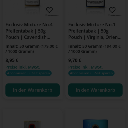
Exclusiv Mixture No.4
Exclusiv Mixture No.1
Pfeifentabak | 50g
Pfeifentabak | 50g
Pouch | Cavendish
Pouch | Virginia, Orient,
Blend
Burley
Inhalt:
50 Gramm
(179,00 €
Inhalt:
50 Gramm
(194,00 €
/ 1000 Gramm)
/ 1000 Gramm)
Regulärer Preis:
8,95 €
Regulärer Preis:
9,70 €
Preise inkl. MwSt.
Preise inkl. MwSt.
Abonnieren u. Zeit sparen
Abonnieren u. Zeit sparen
In den Warenkorb
In den Warenkorb