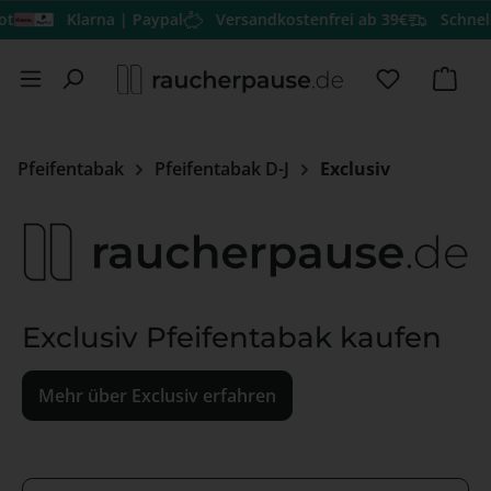
Klarna | Paypal
Versandkostenfrei ab 39€
Schneller
Zum Hauptinhalt springen
Du hast 0 
Ware
Pfeifentabak
Pfeifentabak D-J
Exclusiv
Exclusiv Pfeifentabak kaufen
Mehr über Exclusiv erfahren