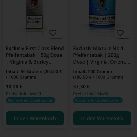
Exclusiv First Class Blend
Exclusiv Mixture No.1
Pfeifentabak | 50g Dose
Pfeifentabak | 200g
| Virginia & Burley
Dose | Virginia, Orient,
Mischung
Burley
Inhalt:
50 Gramm
(204,00 €
Inhalt:
200 Gramm
/ 1000 Gramm)
(186,50 € / 1000 Gramm)
Regulärer Preis:
10,20 €
Regulärer Preis:
37,30 €
Preise inkl. MwSt.
Preise inkl. MwSt.
Abonnieren u. Zeit sparen
Abonnieren u. Zeit sparen
In den Warenkorb
In den Warenkorb