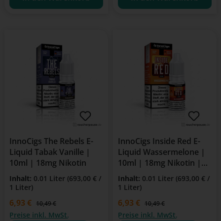
InnoCigs The Rebels E-
InnoCigs Inside Red E-
Liquid Tabak Vanille |
Liquid Wassermelone |
10ml | 18mg Nikotin
10ml | 18mg Nikotin |
Für E-Zigarette &
Inhalt:
0.01 Liter
(693,00 € /
Inhalt:
0.01 Liter
(693,00 € /
Clearomizer
1 Liter)
1 Liter)
Verkaufspreis:
6,93 €
Verkaufspreis:
6,93 €
Regulärer Preis:
Regulärer Preis:
10,49 €
10,49 €
Preise inkl. MwSt.
Preise inkl. MwSt.