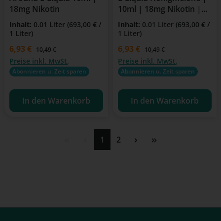
18mg Nikotin
10ml | 18mg Nikotin |
Für E-Zigaretten &
Inhalt:
0.01 Liter
(693,00 € /
Inhalt:
0.01 Liter
(693,00 € /
Clearomizer
1 Liter)
1 Liter)
Verkaufspreis:
6,93 €
Verkaufspreis:
6,93 €
Regulärer Preis:
Regulärer Preis:
10,49 €
10,49 €
Preise inkl. MwSt.
Preise inkl. MwSt.
Abonnieren u. Zeit sparen
Abonnieren u. Zeit sparen
In den Warenkorb
In den Warenkorb
Seite
Seite
1
2