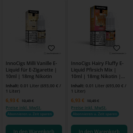
InnoCigs Milli Vanille E-
InnoCigs Hairy Fluffy E-
Liquid für E-Zigarette |
Liquid Pfirsich Mix |
10ml | 18mg Nikotin
10ml | 18mg Nikotin |
Für E-Zigarette
Inhalt:
0.01 Liter
(693,00 € /
Inhalt:
0.01 Liter
(693,00 € /
1 Liter)
1 Liter)
Verkaufspreis:
6,93 €
Verkaufspreis:
6,93 €
Regulärer Preis:
Regulärer Preis:
10,49 €
10,49 €
Preise inkl. MwSt.
Preise inkl. MwSt.
Abonnieren u. Zeit sparen
Abonnieren u. Zeit sparen
In den Warenkorb
In den Warenkorb