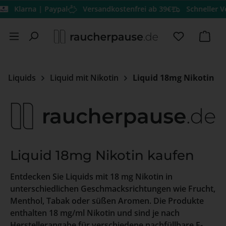
larna | Paypal
Versandkostenfrei ab 39€
Schneller Versan
Zum Hauptinhalt springen
Du hast 0 
Ware
Liquids
Liquid mit Nikotin
Liquid 18mg Nikotin
Liquid 18mg Nikotin kaufen
Entdecken Sie Liquids mit 18 mg Nikotin in
unterschiedlichen Geschmacksrichtungen wie Frucht,
Menthol, Tabak oder süßen Aromen. Die Produkte
enthalten 18 mg/ml Nikotin und sind je nach
Herstellerangabe für verschiedene nachfüllbare E-