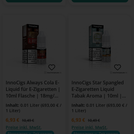
InnoCigs Always Cola E-
InnoCigs Star Spangled
Liquid für E-Zigaretten |
E-Zigaretten Liquid
10ml Flasche | 18mg/ml
Tabak Aroma | 10ml |
Nikotin
18mg Nikotin
Inhalt:
0.01 Liter
(693,00 € /
Inhalt:
0.01 Liter
(693,00 € /
1 Liter)
1 Liter)
Verkaufspreis:
6,93 €
Verkaufspreis:
6,93 €
Regulärer Preis:
Regulärer Preis:
10,49 €
10,49 €
Preise inkl. MwSt.
Preise inkl. MwSt.
Abonnieren u. Zeit sparen
Abonnieren u. Zeit sparen