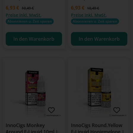
Verkaufspreis:
6,93 €
Verkaufspreis:
6,93 €
Regulärer Preis:
Regulärer Preis:
10,49 €
10,49 €
Preise inkl. MwSt.
Preise inkl. MwSt.
Abonnieren u. Zeit sparen
Abonnieren u. Zeit sparen
In den Warenkorb
In den Warenkorb
InnoCigs Monkey
InnoCigs Round.Yellow
Around E-Liquid 10ml |
E-Liquid Honigmelone |