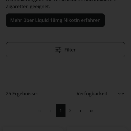
Zigaretten geeignet.
Mehr über Liquid 18mg Nikotin erfahren
Filter
25 Ergebnisse:
Seite
Seite
1
2