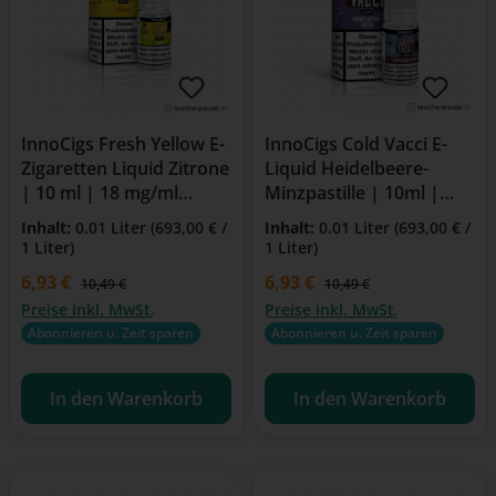
InnoCigs Fresh Yellow E-
InnoCigs Cold Vacci E-
Zigaretten Liquid Zitrone
Liquid Heidelbeere-
| 10 ml | 18 mg/ml
Minzpastille | 10ml |
Nikotin
18mg Nikotin | Für E-
Inhalt:
0.01 Liter
(693,00 € /
Inhalt:
0.01 Liter
(693,00 € /
Zigarette & Clearomizer
1 Liter)
1 Liter)
Verkaufspreis:
6,93 €
Verkaufspreis:
6,93 €
Regulärer Preis:
Regulärer Preis:
10,49 €
10,49 €
Preise inkl. MwSt.
Preise inkl. MwSt.
Abonnieren u. Zeit sparen
Abonnieren u. Zeit sparen
In den Warenkorb
In den Warenkorb