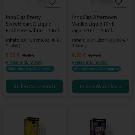
InnoCigs Pretty
InnoCigs Afternoon
Sweetheart E-Liquid
Vanille Liquid für E-
Erdbeere-Sahne | 10ml |
Zigaretten | 10ml
18mg Nikotin
Flasche | 18mg/ml
Inhalt:
0.01 Liter
(693,00 € /
Inhalt:
0.01 Liter
(693,00 € /
Nikotin
1 Liter)
1 Liter)
Verkaufspreis:
6,93 €
Verkaufspreis:
6,93 €
Regulärer Preis:
Regulärer Preis:
10,49 €
10,49 €
Preise inkl. MwSt.
Preise inkl. MwSt.
Abonnieren u. Zeit sparen
Abonnieren u. Zeit sparen
In den Warenkorb
In den Warenkorb