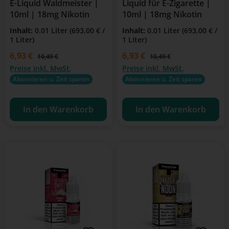
E-Liquid Waldmeister |
Liquid für E-Zigarette |
10ml | 18mg Nikotin
10ml | 18mg Nikotin
Inhalt:
0.01 Liter
(693,00 € /
Inhalt:
0.01 Liter
(693,00 € /
1 Liter)
1 Liter)
Verkaufspreis:
6,93 €
Verkaufspreis:
6,93 €
Regulärer Preis:
Regulärer Preis:
10,49 €
10,49 €
Preise inkl. MwSt.
Preise inkl. MwSt.
Abonnieren u. Zeit sparen
Abonnieren u. Zeit sparen
In den Warenkorb
In den Warenkorb