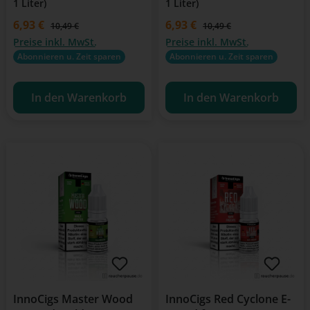
1 Liter)
1 Liter)
Verkaufspreis:
6,93 €
Verkaufspreis:
6,93 €
Regulärer Preis:
Regulärer Preis:
10,49 €
10,49 €
Preise inkl. MwSt.
Preise inkl. MwSt.
Abonnieren u. Zeit sparen
Abonnieren u. Zeit sparen
In den Warenkorb
In den Warenkorb
InnoCigs Master Wood
InnoCigs Red Cyclone E-