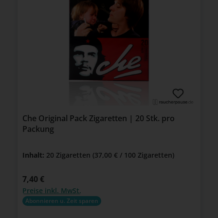
Che Original Pack Zigaretten | 20 Stk. pro
Packung
Inhalt:
20 Zigaretten
(37,00 € / 100 Zigaretten)
Regulärer Preis:
7,40 €
Preise inkl. MwSt.
Abonnieren u. Zeit sparen