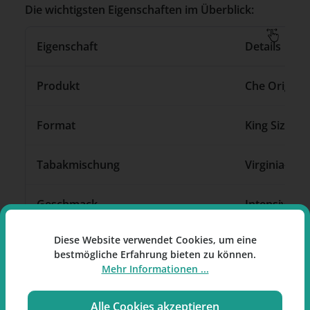
Die wichtigsten Eigenschaften im Überblick:
Eigenschaft
Details
Produkt
Che Original
Format
King Size Fil
Tabakmischung
Virginia-, B
Geschmack
Intensiv, wü
Diese Website verwendet Cookies, um eine
Besonderheit
Ohne Zusatz
bestmögliche Erfahrung bieten zu können.
Mehr Informationen ...
Filter
Mit braunem
Alle Cookies akzeptieren