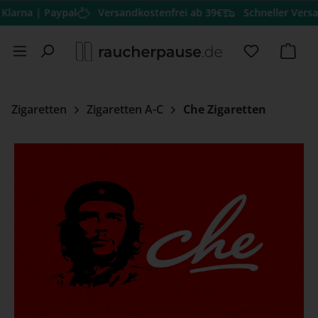
 | Paypal
Versandkostenfrei ab 39€
Schneller Versand
Her
Zum Hauptinhalt springen
Du hast 0 
Ware
Zigaretten
Zigaretten A-C
Che Zigaretten