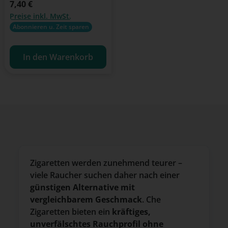
Regulärer Preis:
7,40 €
Preise inkl. MwSt.
Abonnieren u. Zeit sparen
In den Warenkorb
Zigaretten werden zunehmend teurer –
viele Raucher suchen daher nach einer
günstigen Alternative mit
vergleichbarem Geschmack
. Che
Zigaretten bieten ein
kräftiges,
unverfälschtes Rauchprofil ohne