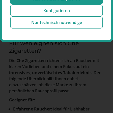
Verpackung
20 Stück / S
Konfigurieren
Positionierung
Charakterst
Nur technisch notwendige
Für wen eignen sich Che
Zigaretten?
Die
Che Zigaretten
richten sich an Raucher mit
klaren Vorlieben und einem Fokus auf ein
intensives, unverfälschtes Tabakerlebnis
. Der
folgende Überblick hilft Ihnen dabei,
einzuschätzen, ob diese Marke zu Ihrem
persönlichen Rauchprofil passt.
Geeignet für:
Erfahrene Raucher:
ideal für Liebhaber