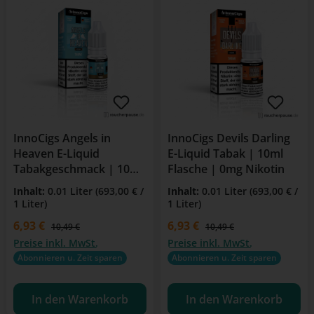
InnoCigs Angels in
InnoCigs Devils Darling
Heaven E-Liquid
E-Liquid Tabak | 10ml
Tabakgeschmack | 10ml
Flasche | 0mg Nikotin
Flasche | 3mg Nikotin |
Inhalt:
0.01 Liter
(693,00 € /
Inhalt:
0.01 Liter
(693,00 € /
Für E-Zigaretten &
1 Liter)
1 Liter)
Clearomizer
Verkaufspreis:
6,93 €
Verkaufspreis:
6,93 €
Regulärer Preis:
Regulärer Preis:
10,49 €
10,49 €
Preise inkl. MwSt.
Preise inkl. MwSt.
Abonnieren u. Zeit sparen
Abonnieren u. Zeit sparen
In den Warenkorb
In den Warenkorb