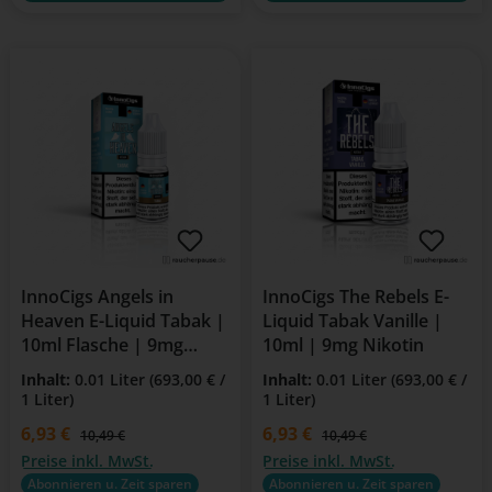
InnoCigs Angels in
InnoCigs The Rebels E-
Heaven E-Liquid Tabak |
Liquid Tabak Vanille |
10ml Flasche | 9mg
10ml | 9mg Nikotin
Nikotin
Inhalt:
0.01 Liter
(693,00 € /
Inhalt:
0.01 Liter
(693,00 € /
1 Liter)
1 Liter)
Verkaufspreis:
6,93 €
Verkaufspreis:
6,93 €
Regulärer Preis:
Regulärer Preis:
10,49 €
10,49 €
Preise inkl. MwSt.
Preise inkl. MwSt.
Abonnieren u. Zeit sparen
Abonnieren u. Zeit sparen