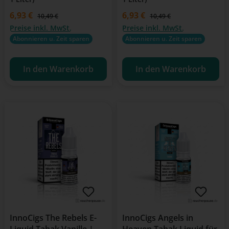
Verkaufspreis:
6,93 €
Verkaufspreis:
6,93 €
Regulärer Preis:
Regulärer Preis:
10,49 €
10,49 €
Preise inkl. MwSt.
Preise inkl. MwSt.
Abonnieren u. Zeit sparen
Abonnieren u. Zeit sparen
In den Warenkorb
In den Warenkorb
InnoCigs The Rebels E-
InnoCigs Angels in