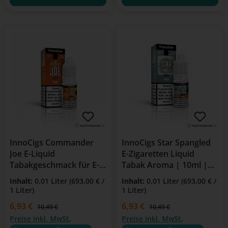
InnoCigs Commander
InnoCigs Star Spangled
Joe E-Liquid
E-Zigaretten Liquid
Tabakgeschmack für E-
Tabak Aroma | 10ml |
Zigarette | 10ml Flasche
18mg Nikotin
Inhalt:
0.01 Liter
(693,00 € /
Inhalt:
0.01 Liter
(693,00 € /
| 6 mg/ml Nikotin
1 Liter)
1 Liter)
Verkaufspreis:
6,93 €
Verkaufspreis:
6,93 €
Regulärer Preis:
Regulärer Preis:
10,49 €
10,49 €
Preise inkl. MwSt.
Preise inkl. MwSt.