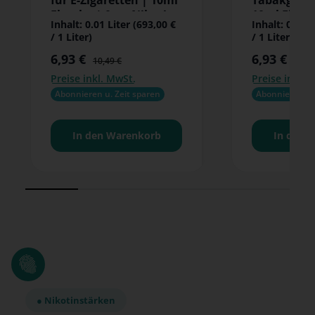
für E-Zigaretten | 10ml
Tabakgesc
Flasche | 0mg Nikotin
10ml Flasc
Inhalt:
0.01 Liter
(693,00 €
Inhalt:
0.01 L
Nikotin | F
/ 1 Liter)
/ 1 Liter)
Zigaretten
6,93 €
6,93 €
Clearomize
Verkaufspreis:
Regulärer Preis:
Verkaufsprei
Regul
10,49 €
10,49
Preise inkl. MwSt.
Preise inkl. 
Abonnieren u. Zeit sparen
Abonnieren u. 
In den Warenkorb
In den 
● Nikotinstärken