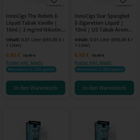
InnoCigs The Rebels E-
InnoCigs Star Spangled
Liquid Tabak Vanille |
E-Zigaretten Liquid |
10ml | 3 mg/ml Nikotin |
10ml | US Tabak Aroma
Für E-Zigarette &
| 0mg Nikotin | Für E-
Inhalt:
0.01 Liter
(693,00 € /
Inhalt:
0.01 Liter
(693,00 € /
Clearomizer
Zigarette & Clearomizer
1 Liter)
1 Liter)
Verkaufspreis:
6,93 €
Verkaufspreis:
6,93 €
Regulärer Preis:
Regulärer Preis:
10,49 €
10,49 €
Preise inkl. MwSt.
Preise inkl. MwSt.
Abonnieren u. Zeit sparen
Abonnieren u. Zeit sparen
In den Warenkorb
In den Warenkorb