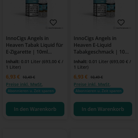
InnoCigs Angels in
InnoCigs Angels in
Heaven Tabak Liquid für
Heaven E-Liquid
E-Zigarette | 10ml
Tabakgeschmack | 10ml
Flasche | 18mg Nikotin
Flasche | 6mg Nikotin |
Inhalt:
0.01 Liter
(693,00 € /
Inhalt:
0.01 Liter
(693,00 € /
Für E-Zigaretten &
1 Liter)
1 Liter)
Clearomizer
Verkaufspreis:
6,93 €
Verkaufspreis:
6,93 €
Regulärer Preis:
Regulärer Preis:
10,49 €
10,49 €
Preise inkl. MwSt.
Preise inkl. MwSt.
Abonnieren u. Zeit sparen
Abonnieren u. Zeit sparen
In den Warenkorb
In den Warenkorb