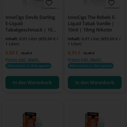
InnoCigs Devils Darling
InnoCigs The Rebels E-
E-Liquid
Liquid Tabak Vanille |
Tabakgeschmack | 10ml
10ml | 18mg Nikotin
Flasche | 6mg Nikotin
Inhalt:
0.01 Liter
(693,00 € /
Inhalt:
0.01 Liter
(693,00 € /
1 Liter)
1 Liter)
Verkaufspreis:
6,93 €
Verkaufspreis:
6,93 €
Regulärer Preis:
Regulärer Preis:
10,49 €
10,49 €
Preise inkl. MwSt.
Preise inkl. MwSt.
Abonnieren u. Zeit sparen
Abonnieren u. Zeit sparen
In den Warenkorb
In den Warenkorb