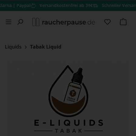
 Paypal
Versandkostenfrei ab 39€
Schneller Versand
Hervo
Zum Hauptinhalt springen
Du hast 0 
Ware
Liquids
Tabak Liquid