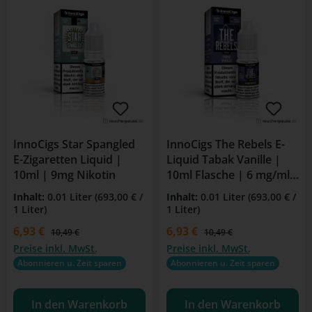
InnoCigs Star Spangled
InnoCigs The Rebels E-
E-Zigaretten Liquid |
Liquid Tabak Vanille |
10ml | 9mg Nikotin
10ml Flasche | 6 mg/ml
Nikotin | Für E-Zigarette
Inhalt:
0.01 Liter
(693,00 € /
Inhalt:
0.01 Liter
(693,00 € /
& Clearomizer
1 Liter)
1 Liter)
Verkaufspreis:
6,93 €
Verkaufspreis:
6,93 €
Regulärer Preis:
Regulärer Preis:
10,49 €
10,49 €
Preise inkl. MwSt.
Preise inkl. MwSt.
Abonnieren u. Zeit sparen
Abonnieren u. Zeit sparen
In den Warenkorb
In den Warenkorb