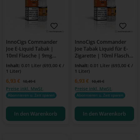
InnoCigs Commander
InnoCigs Commander
Joe E-Liquid Tabak |
Joe Tabak Liquid für E-
10ml Flasche | 9mg
Zigarette | 10ml Flasche
Nikotin
| 3 mg/ml Nikotin
Inhalt:
0.01 Liter
(693,00 € /
Inhalt:
0.01 Liter
(693,00 € /
1 Liter)
1 Liter)
Verkaufspreis:
6,93 €
Verkaufspreis:
6,93 €
Regulärer Preis:
Regulärer Preis:
10,49 €
10,49 €
Preise inkl. MwSt.
Preise inkl. MwSt.
Abonnieren u. Zeit sparen
Abonnieren u. Zeit sparen
In den Warenkorb
In den Warenkorb