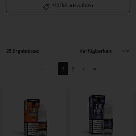
Marke auswählen
25 Ergebnisse:
Seite
Seite
1
2