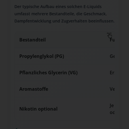
Der typische Aufbau eines solchen E-Liquids
umfasst mehrere Bestandteile, die Geschmack,
Dampfentwicklung und Zugverhalten beeinflussen.
Bestandteil
Funktio
Propylenglykol (PG)
Geschmac
Pflanzliches Glycerin (VG)
Erzeugt 
Aromastoffe
Verleih
Je nach 
Nikotin optional
oder Nik