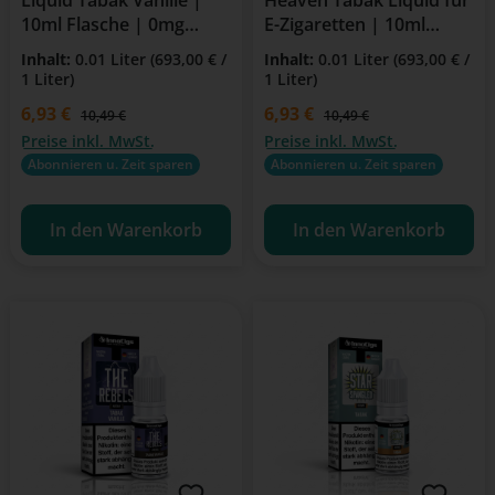
Liquid Tabak Vanille |
Heaven Tabak Liquid für
10ml Flasche | 0mg
E-Zigaretten | 10ml
Nikotin | Für E-Zigarette
Flasche | 0mg Nikotin
Inhalt:
0.01 Liter
(693,00 € /
Inhalt:
0.01 Liter
(693,00 € /
& Clearomizer
1 Liter)
1 Liter)
Verkaufspreis:
6,93 €
Verkaufspreis:
6,93 €
Regulärer Preis:
Regulärer Preis:
10,49 €
10,49 €
Preise inkl. MwSt.
Preise inkl. MwSt.
Abonnieren u. Zeit sparen
Abonnieren u. Zeit sparen
In den Warenkorb
In den Warenkorb