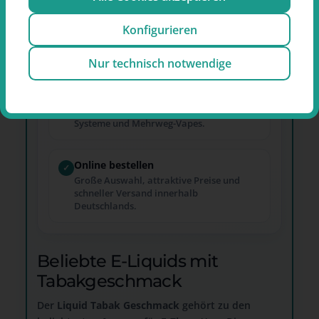
Mit oder ohne Nikotin
✓
Konfigurieren
Je nach Produkt in mehreren
Nikotinstärken sowie als nikotinfreie
Variante erhältlich.
Nur technisch notwendige
Für E-Zigaretten & Pods
✓
Passend für klassische E-Zigaretten, Pod-
Systeme und Mehrweg-Vapes.
Online bestellen
✓
Große Auswahl, attraktive Preise und
schneller Versand innerhalb
Deutschlands.
Beliebte E-Liquids mit
Tabakgeschmack
Der
Liquid Tabak Geschmack
gehört zu den