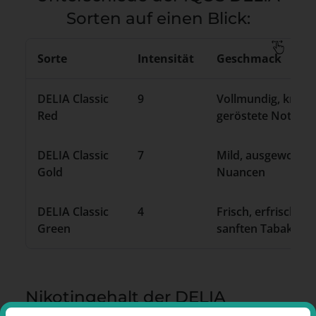
Sorten auf einen Blick:
Sorte
Intensität
Geschmack
DELIA Classic
9
Vollmundig, kräfti
Red
geröstete Noten
DELIA Classic
7
Mild, ausgewogen
Gold
Nuancen
DELIA Classic
4
Frisch, erfrischen
Green
sanften Tabaknot
Nikotingehalt der DELIA