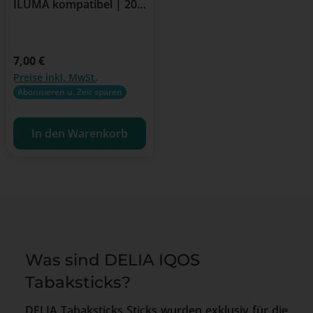
ILUMA kompatibel | 20
Stück
Regulärer Preis:
7,00 €
Preise inkl. MwSt.
Abonnieren u. Zeit sparen
In den Warenkorb
Was sind DELIA IQOS
Tabaksticks?
DELIA Tabaksticks Sticks wurden exklusiv für die