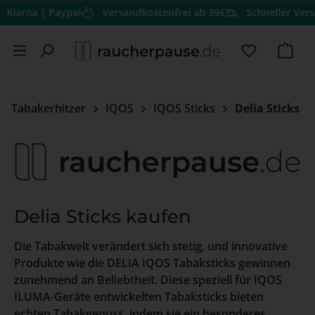
a | Paypal
Versandkostenfrei ab 39€
Schneller Versand
He
Zum Hauptinhalt springen
Du hast 0 
Ware
Tabakerhitzer
IQOS
IQOS Sticks
Delia Sticks
Delia Sticks kaufen
Die Tabakwelt verändert sich stetig, und innovative
Produkte wie die DELIA IQOS Tabaksticks gewinnen
zunehmend an Beliebtheit. Diese speziell für IQOS
ILUMA-Geräte entwickelten Tabaksticks bieten
echten Tabakgenuss, indem sie ein besonderes