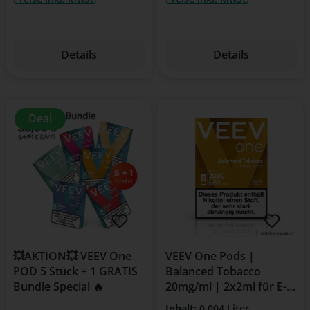
Details
Details
Deal
💥AKTION💥 VEEV One
VEEV One Pods |
POD 5 Stück + 1 GRATIS
Balanced Tobacco
Bundle Special 🔥
20mg/ml | 2x2ml für E-
Zigarette
Inhalt:
0.004 Liter