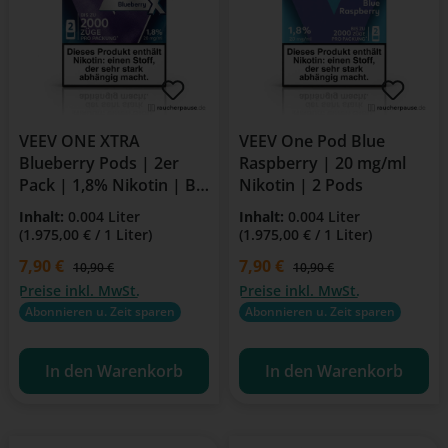
VEEV ONE XTRA
VEEV One Pod Blue
Blueberry Pods | 2er
Raspberry | 20 mg/ml
Pack | 1,8% Nikotin | Bis
Nikotin | 2 Pods
zu 2000 Züge
Inhalt:
0.004 Liter
Inhalt:
0.004 Liter
(1.975,00 € / 1 Liter)
(1.975,00 € / 1 Liter)
Verkaufspreis:
7,90 €
Verkaufspreis:
7,90 €
Regulärer Preis:
Regulärer Preis:
10,90 €
10,90 €
Preise inkl. MwSt.
Preise inkl. MwSt.
Abonnieren u. Zeit sparen
Abonnieren u. Zeit sparen
In den Warenkorb
In den Warenkorb