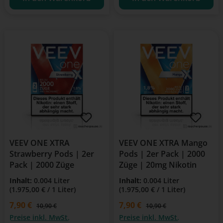
VEEV ONE XTRA
VEEV ONE XTRA Mango
Strawberry Pods | 2er
Pods | 2er Pack | 2000
Pack | 2000 Züge
Züge | 20mg Nikotin
Inhalt:
0.004 Liter
Inhalt:
0.004 Liter
(1.975,00 € / 1 Liter)
(1.975,00 € / 1 Liter)
Verkaufspreis:
7,90 €
Verkaufspreis:
7,90 €
Regulärer Preis:
Regulärer Preis:
10,90 €
10,90 €
Preise inkl. MwSt.
Preise inkl. MwSt.