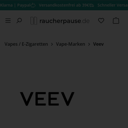
| Paypal
Versandkostenfrei ab 39€
Schneller Versand
Herv
Zum Hauptinhalt springen
Du hast 0 
Ware
Vapes / E-Zigaretten
Vape-Marken
Veev