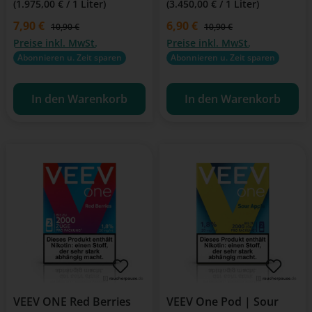
(1.975,00 € / 1 Liter)
(3.450,00 € / 1 Liter)
Verkaufspreis:
7,90 €
Verkaufspreis:
6,90 €
Regulärer Preis:
Regulärer Preis:
10,90 €
10,90 €
Preise inkl. MwSt.
Preise inkl. MwSt.
Abonnieren u. Zeit sparen
Abonnieren u. Zeit sparen
In den Warenkorb
In den Warenkorb
VEEV ONE Red Berries
VEEV One Pod | Sour