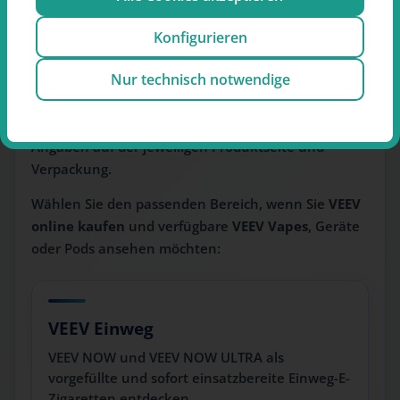
Wenn Sie eine
VEEV Vape
beziehungsweise
VEEV E-
Zigarette
suchen, können Sie hier die verfügbaren
Konfigurieren
Produktlinien vergleichen. Funktionsweise,
Nur technisch notwendige
Nutzungsdauer, Füllmenge, Nikotinstärke und
Austauschkonzept unterscheiden sich je nach VEEV
Produkt. Maßgeblich sind deshalb immer die
Angaben auf der jeweiligen Produktseite und
Verpackung.
Wählen Sie den passenden Bereich, wenn Sie
VEEV
online kaufen
und verfügbare
VEEV Vapes
, Geräte
oder Pods ansehen möchten:
VEEV Einweg
VEEV NOW und VEEV NOW ULTRA als
vorgefüllte und sofort einsatzbereite Einweg-E-
Zigaretten entdecken.