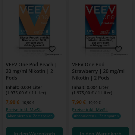
VEEV One Pod Peach |
VEEV One Pod
20 mg/ml Nikotin | 2
Strawberry | 20 mg/ml
Pods
Nikotin | 2 Pods
Inhalt:
0.004 Liter
Inhalt:
0.004 Liter
(1.975,00 € / 1 Liter)
(1.975,00 € / 1 Liter)
Verkaufspreis:
7,90 €
Verkaufspreis:
7,90 €
Regulärer Preis:
Regulärer Preis:
10,90 €
10,90 €
Preise inkl. MwSt.
Preise inkl. MwSt.
Abonnieren u. Zeit sparen
Abonnieren u. Zeit sparen
In den Warenkorb
In den Warenkorb