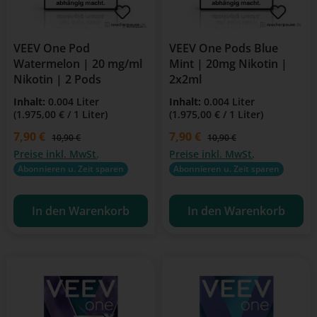
VEEV One Pod
VEEV One Pods Blue
Watermelon | 20 mg/ml
Mint | 20mg Nikotin |
Nikotin | 2 Pods
2x2ml
Inhalt:
0.004 Liter
Inhalt:
0.004 Liter
(1.975,00 € / 1 Liter)
(1.975,00 € / 1 Liter)
Verkaufspreis:
7,90 €
Verkaufspreis:
7,90 €
Regulärer Preis:
Regulärer Preis:
10,90 €
10,90 €
Preise inkl. MwSt.
Preise inkl. MwSt.
Abonnieren u. Zeit sparen
Abonnieren u. Zeit sparen
In den Warenkorb
In den Warenkorb