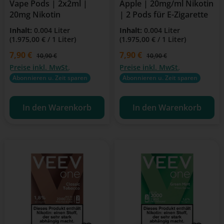
Vape Pods | 2x2ml |
Apple | 20mg/ml Nikotin
20mg Nikotin
| 2 Pods für E-Zigarette
Inhalt:
0.004 Liter
Inhalt:
0.004 Liter
(1.975,00 € / 1 Liter)
(1.975,00 € / 1 Liter)
Verkaufspreis:
7,90 €
Verkaufspreis:
7,90 €
Regulärer Preis:
Regulärer Preis:
10,90 €
10,90 €
Preise inkl. MwSt.
Preise inkl. MwSt.
Abonnieren u. Zeit sparen
Abonnieren u. Zeit sparen
In den Warenkorb
In den Warenkorb