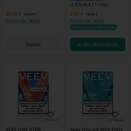
(1.975,00 € / 1 Liter)
38,90 €
Verkaufspreis:
7,90 €
Regulärer Preis:
44,94 €
10,90 €
Preise inkl. MwSt.
Preise inkl. MwSt.
Abonnieren u. Zeit sparen
Details
In den Warenkorb
VEEV ONE XTRA
Veev One Ice Mint Pods