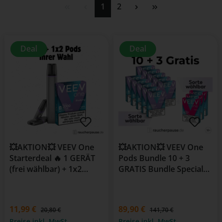
Seite
Seite
1
2
Deal
Deal
💥AKTION💥 VEEV One
💥AKTION💥 VEEV One
Starterdeal 🔥 1 GERÄT
Pods Bundle 10 + 3
(frei wählbar) + 1x2
GRATIS Bundle Special
PODs
🔥
11,99 €
89,90 €
20,80 €
141,70 €
Preise inkl. MwSt.
Preise inkl. MwSt.