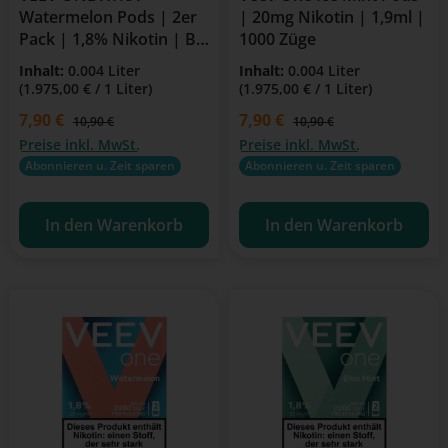
Watermelon Pods | 2er
| 20mg Nikotin | 1,9ml |
Pack | 1,8% Nikotin | Bis
1000 Züge
zu 2000 Züge
Inhalt:
0.004 Liter
Inhalt:
0.004 Liter
(1.975,00 € / 1 Liter)
(1.975,00 € / 1 Liter)
Verkaufspreis:
7,90 €
Verkaufspreis:
7,90 €
Regulärer Preis:
Regulärer Preis:
10,90 €
10,90 €
Preise inkl. MwSt.
Preise inkl. MwSt.
Abonnieren u. Zeit sparen
Abonnieren u. Zeit sparen
In den Warenkorb
In den Warenkorb