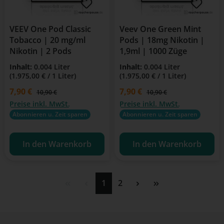
VEEV One Pod Classic
Veev One Green Mint
Tobacco | 20 mg/ml
Pods | 18mg Nikotin |
Nikotin | 2 Pods
1,9ml | 1000 Züge
Inhalt:
0.004 Liter
Inhalt:
0.004 Liter
(1.975,00 € / 1 Liter)
(1.975,00 € / 1 Liter)
Verkaufspreis:
7,90 €
Verkaufspreis:
7,90 €
Regulärer Preis:
Regulärer Preis:
10,90 €
10,90 €
Preise inkl. MwSt.
Preise inkl. MwSt.
Abonnieren u. Zeit sparen
Abonnieren u. Zeit sparen
In den Warenkorb
In den Warenkorb
Seite
Seite
1
2