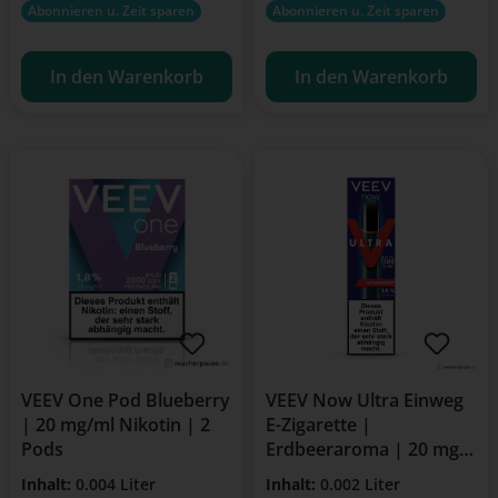
Abonnieren u. Zeit sparen
Abonnieren u. Zeit sparen
In den Warenkorb
In den Warenkorb
VEEV One Pod Blueberry
VEEV Now Ultra Einweg
| 20 mg/ml Nikotin | 2
E-Zigarette |
Pods
Erdbeeraroma | 20 mg
Nikotin | Bis zu 1100
Inhalt:
0.004 Liter
Inhalt:
0.002 Liter
Züge