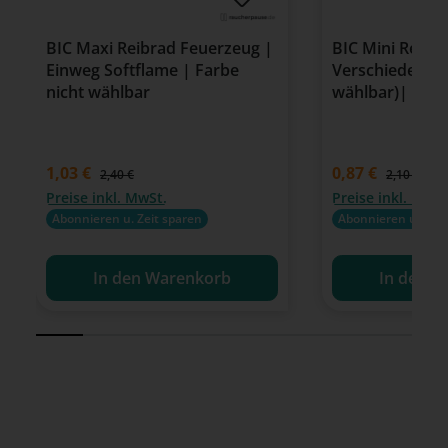
BIC Maxi Reibrad Feuerzeug |
BIC Mini Reibr
Einweg Softflame | Farbe
Verschiedene F
nicht wählbar
wählbar)| Ein
Verkaufspreis:
1,03 €
Verkaufspreis:
0,87 €
Regulärer Preis:
Regulärer P
2,40 €
2,10 €
Preise inkl. MwSt.
Preise inkl. MwSt
Abonnieren u. Zeit sparen
Abonnieren u. Zeit
In den Warenkorb
In den W