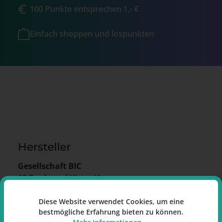
100 Punkte entsprechen 1,- €
Einfach shoppen und lospunkten
Hersteller
Gesellschaft BIC
12 Boulevard Victor Hugo
92611 Clichy Cedex
Frankreich
Diese Website verwendet Cookies, um eine
bestmögliche Erfahrung bieten zu können.
E-Mail:
bic.contact@bicworld.com