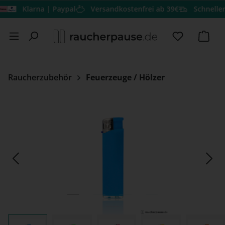
Klarna | Paypal
Versandkostenfrei ab 39€
Schneller Ve
Zum Hauptinhalt springen
Du hast 0 
Ware
Raucherzubehör
Feuerzeuge / Hölzer
Bildergalerie überspringen