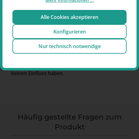
Mehr Informationen ...
Alle Cookies akzeptieren
Hinweis zum Produkt:
Konfigurieren
Die abgebildeten Bilder können geringfügig vom
tatsächlichen Produkt abweichen, insbesondere
Nur technisch notwendige
in Bezug auf Warnhinweise und Warnbilder.
Diese Warnhinweise können von den gezeigten
Darstellungen abweichen, worauf wir leider
keinen Einfluss haben.
Häufig gestellte Fragen zum
Produkt