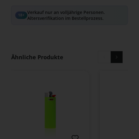
Verkauf nur an volljährige Personen.
18+
Altersverifikation im Bestellprozess.
Produktgalerie überspringen
Ähnliche Produkte