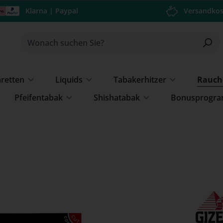
Klarna | Paypal
Versandkos
aretten
Liquids
Tabakerhitzer
Rauch
Pfeifentabak
Shishatabak
Bonusprogr