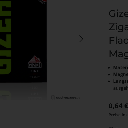
Giz
Zig
Flac
Mag
Materi
Magne
Langs
ausgeh
Verkaufs
0,64 
Preise ink