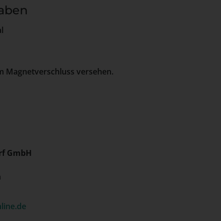
aben
l
em Magnetverschluss versehen.
rf GmbH
h
line.de