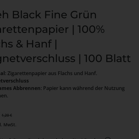
eh Black Fine Grün
arettenpapier | 100%
hs & Hanf |
netverschluss | 100 Blatt
al
: Zigarettenpapier aus Flachs und Hanf.
tverschluss
ames Abbrennen
: Papier kann während der Nutzung
en.
preis:
€
Regulärer Preis:
1,20 €
l. MwSt.