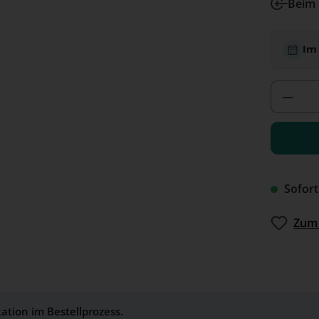
Beim 
Im
Produ
Sofort
Zum 
kation im Bestellprozess.