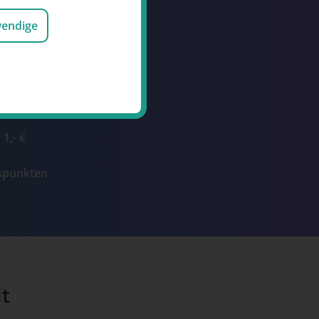
Punkte durch den
wendige
ukte oder die
und Events
n für Gutschriften
ttraktive Prämien
1,- €
ospunkten
it