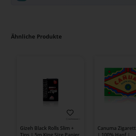
Produktgalerie überspringen
Ähnliche Produkte
Gizeh Black Rolls Slim +
Canuma Zigarett
Tips | 5m King Size Papier
| 100% Hanf |