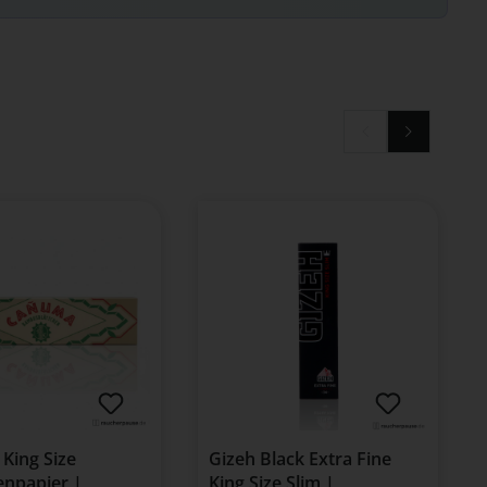
King Size
Gizeh Black Extra Fine
enpapier |
King Size Slim |