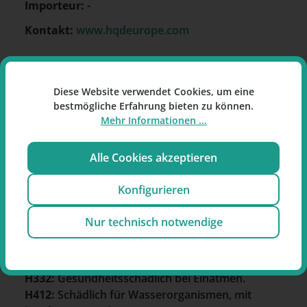
Importeur:
-
Kontakt:
www.hqdeurope.com
Einordnung nach CLP- und
Diese Website verwendet Cookies, um eine
REACH-Verordnung
bestmögliche Erfahrung bieten zu können.
Mehr Informationen ...
Symbole
Alle Cookies akzeptieren
GHS06 - Totenkopf mit gekreuzten
Konfigurieren
Knochen: Toxizität
Nur technisch notwendige
Gefahrenhinweise
H301:
Giftig bei Verschlucken.
H312:
Gesundheitsschädlich bei Hautkontakt.
H332:
Gesundheitsschädlich bei Einatmen.
H412:
Schädlich für Wasserorganismen, mit