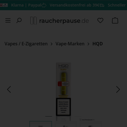
Klarna | Paypal
Versandkostenfrei ab 39€
Schneller Vers
Zum Hauptinhalt springen
Du hast 0 
Ware
Vapes / E-Zigaretten
Vape-Marken
HQD
Bildergalerie überspringen