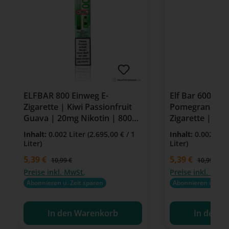
ELFBAR 800 Einweg E-
Elf Bar 600 Wa
Zigarette | Kiwi Passionfruit
Pomegranate |
Guava | 20mg Nikotin | 800
Zigarette | 20
Züge
Inhalt:
0.002 Liter
(2.695,00 € / 1
Inhalt:
0.002 Lit
Liter)
Liter)
Verkaufspreis:
5,39 €
Verkaufspreis:
5,39 €
Regulärer Preis:
Regulärer P
10,99 €
10,99 €
Preise inkl. MwSt.
Preise inkl. MwSt
Abonnieren u. Zeit sparen
Abonnieren u. Zeit
In den Warenkorb
In den W