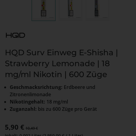
HQD Surv Einweg E-Shisha |
Strawberry Lemonade | 18
mg/ml Nikotin | 600 Züge
Geschmacksrichtung:
Erdbeere und
Zitronenlimonade
Nikotingehalt:
18 mg/ml
Zuganzahl:
bis zu 600 Züge pro Gerät
Verkaufspreis:
5,90 €
Regulärer Preis:
10,49 €
Inhalt:
0.002 Liter
(2.950,00 € / 1 Liter)