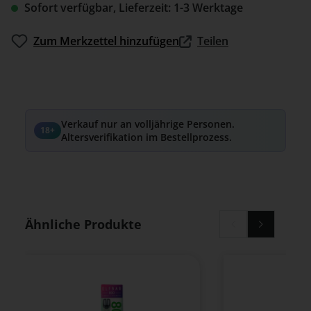
Sofort verfügbar, Lieferzeit: 1-3 Werktage
Zum Merkzettel hinzufügen
Teilen
Verkauf nur an volljährige Personen.
18+
Altersverifikation im Bestellprozess.
Produktgalerie überspringen
Ähnliche Produkte