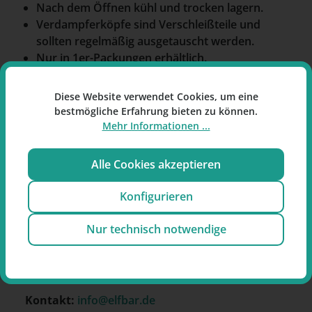
Nach dem Öffnen kühl und trocken lagern.
Verdampferköpfe sind Verschleißteile und
sollten regelmäßig ausgetauscht werden.
Nur in 1er-Packungen erhältlich.
InnoCigs Devils Darling E-Liquid
:
Diese Website verwendet Cookies, um eine
Tabakgeschmack, 10 ml Inhalt, 3 mg/ml Nikotin.
bestmögliche Erfahrung bieten zu können.
Mehr Informationen ...
Alle Cookies akzeptieren
Hersteller:
Imiracle (Shenzeh) Technology Co.,
Konfigurieren
LTD., RM 1606, Bldg. T5, No. 5035 Menghai Ave,
Nanshan District, Qianhain Cooperation Zone,
Nur technisch notwendige
Shenzhen, China
Importeur:
Intrade Concepts GmbH, Barentsstr.
13, 53881 Euskirchen
Kontakt:
info@elfbar.de