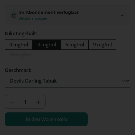
Im Abonnement verfügbar
Details anzeigen
Nikotingehalt:
0 mg/ml
3 mg/ml
6 mg/ml
9 mg/ml
18 mg/ml
(Diese Option ist zurzeit nicht verfügbar.)
auswählen
Geschmack
Produkt Anzahl: Gib den gewünschten We
In den Warenkorb