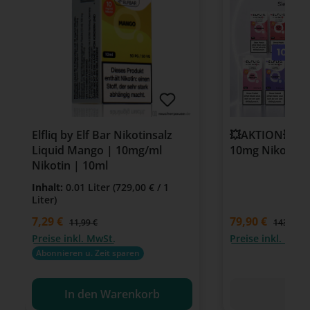
Elfliq by Elf Bar Nikotinsalz
💥AKTION💥 11 +
Liquid Mango | 10mg/ml
10mg Nikotin 
Nikotin | 10ml
Inhalt:
0.01 Liter
(729,00 € / 1
Liter)
Verkaufspreis:
7,29 €
79,90 €
Regulärer Preis:
11,99 €
143,88 €
Preise inkl. MwSt.
Preise inkl. MwSt
Abonnieren u. Zeit sparen
In den Warenkorb
Det