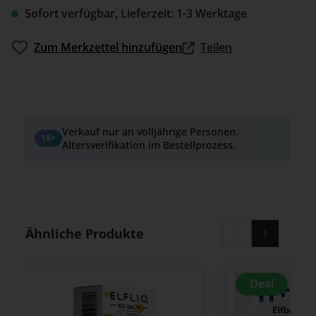
Sofort verfügbar, Lieferzeit: 1-3 Werktage
Zum Merkzettel hinzufügen
Teilen
Verkauf nur an volljährige Personen.
18+
Altersverifikation im Bestellprozess.
Produktgalerie überspringen
Ähnliche Produkte
Deal