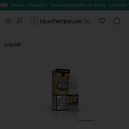
Klarna | Paypal
Versandkostenfrei ab 39€
Schneller Vers
Zum Hauptinhalt springen
Du hast 0 
Ware
Liquids
Bildergalerie überspringen