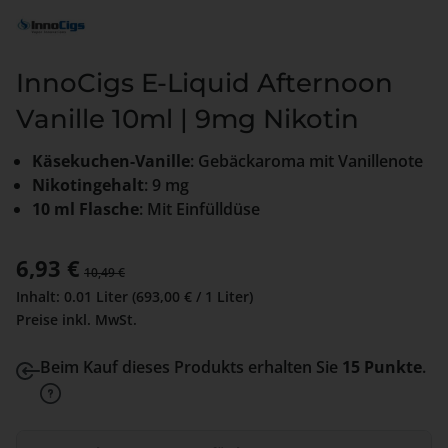
InnoCigs E-Liquid Afternoon
Vanille 10ml | 9mg Nikotin
Käsekuchen-Vanille
: Gebäckaroma mit Vanillenote
Nikotingehalt
: 9 mg
10 ml Flasche
: Mit Einfülldüse
Verkaufspreis:
6,93 €
Regulärer Preis:
10,49 €
Inhalt:
0.01 Liter
(693,00 € / 1 Liter)
Preise inkl. MwSt.
Beim Kauf dieses Produkts erhalten Sie
15 Punkte
.