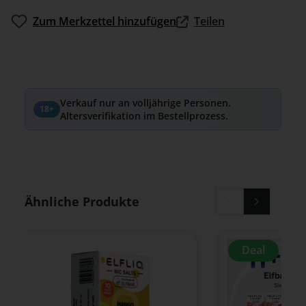
Zum Merkzettel hinzufügen
Teilen
Verkauf nur an volljährige Personen.
18+
Altersverifikation im Bestellprozess.
Produktgalerie überspringen
Ähnliche Produkte
Deal