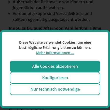
Außerhalb der Reichweite von Kindern und
Jugendlichen aufbewahren.
Verdampferköpfe sind Verschleißteile und
sollten regelmäßig ausgetauscht werden.
InnoCigs E-Liquid Afternoon Vanille 10ml | 9mg
Nikotin
ist ein nikotinhaltiges Liquid mit
Käsekuchen-Vanille-Aroma für E-Zigaretten.
Diese Website verwendet Cookies, um eine
bestmögliche Erfahrung bieten zu können.
Mehr Informationen ...
Alle Cookies akzeptieren
Hersteller:
Imiracle (Shenzeh) Technology Co.,
LTD., RM 1606, Bldg. T5, No. 5035 Menghai Ave,
Konfigurieren
Nanshan District, Qianhain Cooperation Zone,
Shenzhen, China
Nur technisch notwendige
Importeur:
Intrade Concepts GmbH, Barentsstr.
13, 53881 Euskirchen