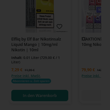
Elfliq by Elf Bar Nikotinsalz
💥AKTION💥 11 +
Liquid Mango | 10mg/ml
10mg Nikotin 
Nikotin | 10ml
Inhalt:
0.01 Liter
(729,00 € / 1
Liter)
Verkaufspreis:
7,29 €
79,90 €
Regulärer Preis:
11,99 €
143,88 €
Preise inkl. MwSt.
Preise inkl. MwSt
Abonnieren u. Zeit sparen
In den Warenkorb
Det