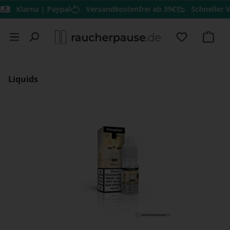
Klarna | Paypal
Versandkostenfrei ab 39€
Schneller Versa
Zum Hauptinhalt springen
Du hast 0 
Ware
Liquids
Bildergalerie überspringen