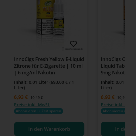
InnoCigs Fresh Yellow E-Liquid
InnoCigs Comm
Zitrone für E-Zigarette | 10 ml
Liquid Tabak |
| 6 mg/ml Nikotin
9mg Nikotin
Inhalt:
0.01 Liter
(693,00 € / 1
Inhalt:
0.01 Lite
Liter)
Liter)
Verkaufspreis:
6,93 €
Verkaufspreis:
6,93 €
Regulärer Preis:
Regulärer P
10,49 €
10,49 €
Preise inkl. MwSt.
Preise inkl. MwSt
Abonnieren u. Zeit sparen
Abonnieren u. Zeit
In den Warenkorb
In den W