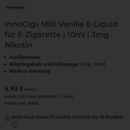
InnoCigs Milli Vanille E-Liquid
für E-Zigarette | 10ml | 3mg
Nikotin
Vanillearoma
Nikotingehalt und Füllmenge
: 3 mg, 10 ml
Made in Germany
Verkaufspreis:
6,93 €
Regulärer Preis:
10,49 €
Inhalt:
0.01 Liter
(693,00 € / 1 Liter)
Preise inkl. MwSt.
Beim Kauf dieses Produkts erhalten Sie
15 Punkte
.