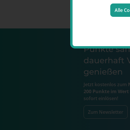
Alle C
Punkte s
dauerhaft V
genießen
Jetzt kostenlos zum
N
200 Punkte im Wert
sofort einlösen!
Zum Newsletter