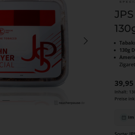
JPS
130
Tabak
130g 
Ameri
Zigare
Regulärer
39,95
Inhalt:
13
Preise ink
Im
Sort