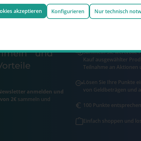
ookies akzeptieren
Konfigurieren
Nur technisch not
ammeln und
Sammeln Sie wertvolle 
Kauf ausgewählter Prod
orteile
Teilnahme an Aktionen 
Lösen Sie Ihre Punkte ei
von Geldbeträgen und a
ewsletter anmelden und
 von 2€
sammeln und
100 Punkte entsprechen 
Einfach shoppen und l