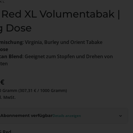
 Red XL Volumentabak |
g Dose
mischung
: Virginia, Burley und Orient Tabake
Dose
can Blend
: Geeignet zum Stopfen und Drehen von
tten
 Preis:
 €
0 Gramm
(307,31 € / 1000 Gramm)
l. MwSt.
 Abonnement verfügbar
Details anzeigen
e: JPS Red