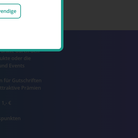
wendige
Punkte durch den
ukte oder die
und Events
n für Gutschriften
ttraktive Prämien
1,- €
ospunkten