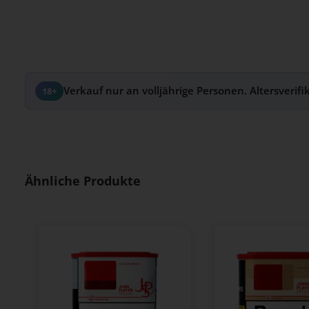
Verkauf nur an volljährige Personen. Altersverifi
18+
Produktgalerie überspringen
Ähnliche Produkte