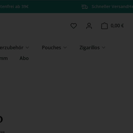
tenfrei ab 39€
Schneller Versand
He
Du hast 0 Produkte auf 
Ware
0,00 €
erzubehör
Pouches
Zigarillos
amm
Abo