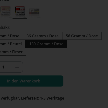
lue
JPS Just Red
JPS Red
JPS Zwaare
 Option ist zurzeit nicht verfügbar.)
(Diese Option ist zurzeit nicht verfügbar.)
(Diese Option ist zurzeit nicht verfügbar.)
abak):
amm / Dose
36 Gramm / Dose
56 Gramm / Dose
mm / Beutel
130 Gramm / Dose
amm / Eimer
kt Anzahl: Gib den gewünschten Wert e
In den Warenkorb
 verfügbar, Lieferzeit: 1-3 Werktage