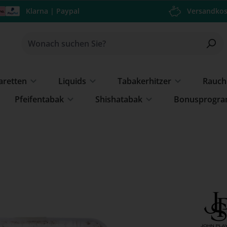
Klarna | Paypal
Versandkos
garetten
Liquids
Tabakerhitzer
Rauch
Pfeifentabak
Shishatabak
Bonusprogr