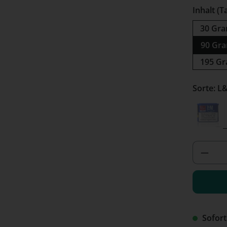
Inhalt (T
30 Gr
90 Gra
195 Gr
Sor
L&M 
(Diese
Produ
Sofort