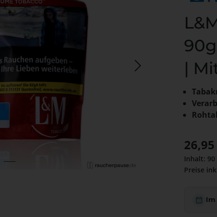
L&M
90g
| Mi
Tabak
Verar
Rohta
Regulärer
26,95
Inhalt:
90
Preise ink
Im