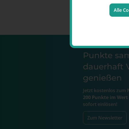
Alle C
Punkte s
dauerhaft V
genießen
Jetzt kostenlos zum
N
200 Punkte im Wert
sofort einlösen!
Zum Newsletter