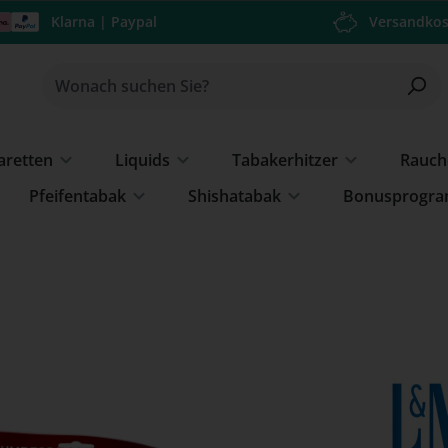
Klarna | Paypal
Versandkos
garetten
Liquids
Tabakerhitzer
Rauch
Pfeifentabak
Shishatabak
Bonusprogr