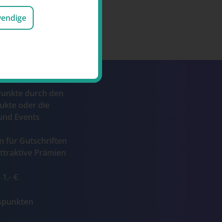
wendige
Punkte durch den
ukte oder die
und Events
n für Gutschriften
ttraktive Prämien
1,- €
ospunkten