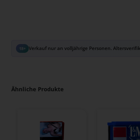
Verkauf nur an volljährige Personen. Altersverifi
18+
Produktgalerie überspringen
Ähnliche Produkte