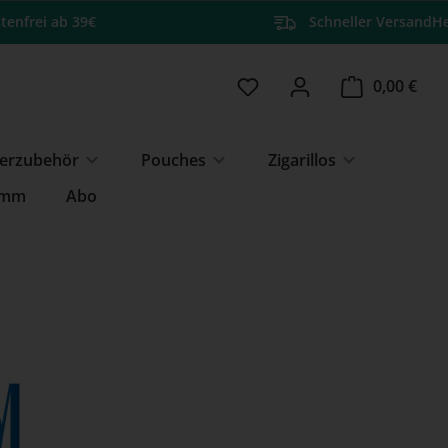
tenfrei ab 39€
Schneller Versand
He
Du hast 0 Produkte auf 
Ware
0,00 €
erzubehör
Pouches
Zigarillos
amm
Abo