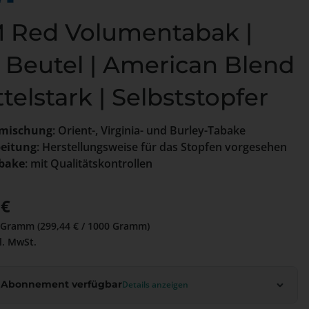
 Red Volumentabak |
 Beutel | American Blend
ttelstark | Selbststopfer
mischung
: Orient-, Virginia- und Burley-Tabake
beitung
: Herstellungsweise für das Stopfen vorgesehen
bake
: mit Qualitätskontrollen
 Preis:
 €
 Gramm
(299,44 € / 1000 Gramm)
l. MwSt.
 Abonnement verfügbar
Details anzeigen