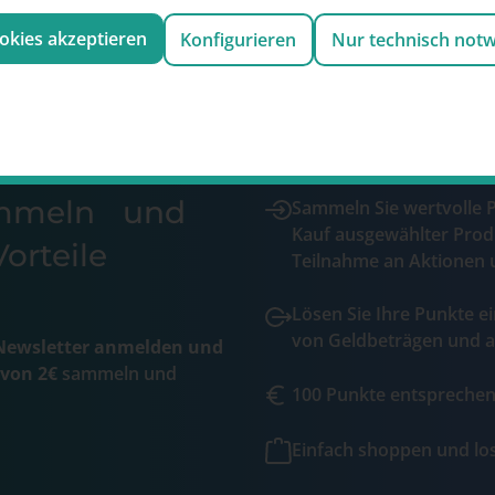
ookies akzeptieren
Konfigurieren
Nur technisch not
ammeln und
Sammeln Sie wertvolle 
Kauf ausgewählter Prod
orteile
Teilnahme an Aktionen 
Lösen Sie Ihre Punkte ei
von Geldbeträgen und a
ewsletter anmelden und
 von 2€
sammeln und
100 Punkte entsprechen 
Einfach shoppen und l