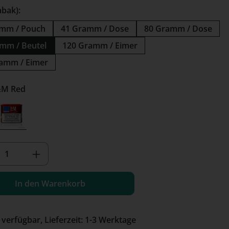
abak):
amm / Pouch
41 Gramm / Dose
80 Gramm / Dose
mm / Beutel
120 Gramm / Eimer
amm / Eimer
te: L&M Red
Blue
L&M Red
 Option ist zurzeit nicht verfügbar.)
kt Anzahl: Gib den gewünschten Wert e
In den Warenkorb
 verfügbar, Lieferzeit: 1-3 Werktage