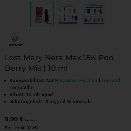
Lost Mary Nera Max 15K Pod
Berry Mix | 10 ml
Kompatibilität
: Mit
Nera Basisgerät
und
Leerpod
kompatibel
Inhalt
: 10 ml Liquid
Nikotingehalt
: 20 mg/ml Nikotinsalz
Verkaufspreis:
9,90 €
Regulärer Preis:
12,99 €
Preise inkl. MwSt.