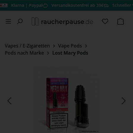
Klarna | Paypal
Versandkostenfrei ab 39€
Schneller Versa
Zum Hauptinhalt springen
Du hast 0 
Ware
Vapes / E-Zigaretten
Vape Pods
Pods nach Marke
Lost Mary Pods
Bildergalerie überspringen