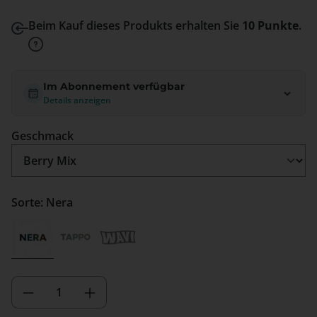
Beim Kauf dieses Produkts erhalten Sie
10 Punkte
.
Im Abonnement verfügbar
Details anzeigen
auswählen
Geschmack
Sorte: Nera
Nera
Tappo
Wavi
(Diese Option ist zurzeit nicht verfügbar.)
(Diese Option ist zurzeit nicht verfügbar.)
Produkt Anzahl: Gib den gewünschten We