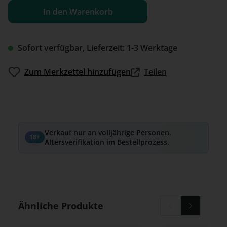
In den Warenkorb
Sofort verfügbar, Lieferzeit: 1-3 Werktage
Zum Merkzettel hinzufügen
Teilen
Verkauf nur an volljährige Personen.
18+
Altersverifikation im Bestellprozess.
Produktgalerie überspringen
Ähnliche Produkte