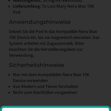
Nikotingehalt:
20 mg/ml Nikotinsalz
Lieferumfang:
1x Lost Mary Nera Max 15K
Pod
Anwendungshinweise
Setzen Sie die Pod in das kompatible Nera Max
15K Device ein, bis sie magnetisch einrastet. Das
System arbeitet mit Zugautomatik. Bitte
beachten Sie die Herstellerangaben zur
Verwendung.
Sicherheitshinweise
Nur mit dem kompatiblen Nera Max 15K
Device verwenden
Von Kindern und Tieren fernhalten
Nicht zum Nachfüllen vorgesehen