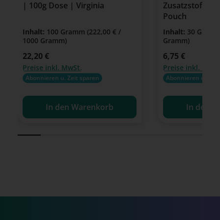
| 100g Dose | Virginia
Zusatzstoffe | 
Pouch
Inhalt:
100 Gramm
(222,00 € /
Inhalt:
30 Gram
1000 Gramm)
Gramm)
Regulärer Preis:
22,20 €
Regulärer Preis:
6,75 €
Preise inkl. MwSt.
Preise inkl. MwSt
Abonnieren u. Zeit sparen
Abonnieren u. Zeit
In den Warenkorb
In den W