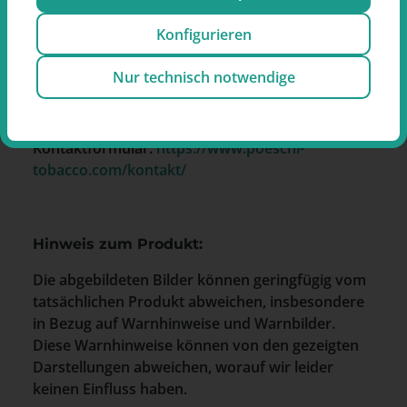
Hersteller
Konfigurieren
Pöschl Tabak GmbH & Co. KG
Dieselstr. 1
Nur technisch notwendige
84144 Geisenhausen
Deutschland
Kontaktformular:
https://www.poeschl-
tobacco.com/kontakt/
Hinweis zum Produkt:
Die abgebildeten Bilder können geringfügig vom
tatsächlichen Produkt abweichen, insbesondere
in Bezug auf Warnhinweise und Warnbilder.
Diese Warnhinweise können von den gezeigten
Darstellungen abweichen, worauf wir leider
keinen Einfluss haben.