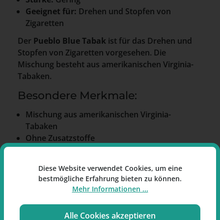
Geeignet für:
Drehen und Stopfen von
Zigaretten
Der
Pueblo Blue Tabak
ist für das Drehen und
Stopfen von Zigaretten vorgesehen. Die
Mischung besteht aus amerikanischen Virginia-
Tabaken.
Besondere Merkmale:
Mischung aus amerikanischen Virginia-
Tabaken
Ohne Zusatzstoffe
Feinschnitt-Tabak im Pouch
Produktseite bei
www.raucherpause.de
.
Diese Website verwendet Cookies, um eine
bestmögliche Erfahrung bieten zu können.
Mehr Informationen ...
Alle Cookies akzeptieren