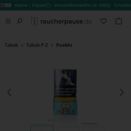
Klarna | Paypal
Versandkostenfrei ab 39€
Schneller Ver
Zum Hauptinhalt springen
Du hast 0 
Ware
Tabak
Tabak P-Z
Pueblo
Bildergalerie überspringen