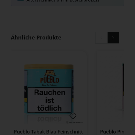
Produktgalerie überspringen
Ähnliche Produkte
Pueblo Tabak Blau Feinschnitt
Pueblo Pink D