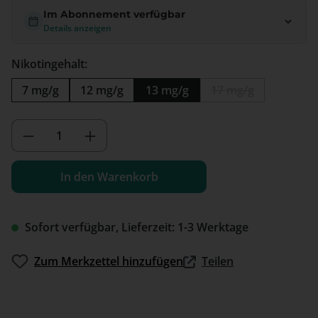
Im Abonnement verfügbar
Details anzeigen
Nikotingehalt:
7 mg/g
12 mg/g
13 mg/g
17 mg/g
(Diese Option ist 
Produkt Anzahl: Gib den gewünschten We
In den Warenkorb
Sofort verfügbar, Lieferzeit: 1-3 Werktage
Zum Merkzettel hinzufügen
Teilen