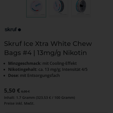
Skruf Ice Xtra White Chew
Bags #4 | 13mg/g Nikotin
Minzgeschmack
: mit Cooling-Effekt
Nikotingehalt
: ca. 13 mg/g; Intensität 4/5
Dose
: mit Entsorgungsfach
Verkaufspreis:
5,50 €
Regulärer Preis:
6,00 €
Inhalt:
1.7 Gramm
(323,53 € / 100 Gramm)
Preise inkl. MwSt.