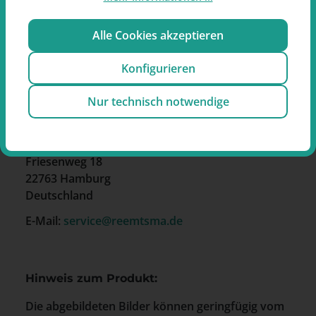
Tabak pro Dose und sind als Kautabak-
Portionsbeutel ausgeführt.
Alle Cookies akzeptieren
Konfigurieren
Nur technisch notwendige
Hersteller
Reemtsma Cigarettenfabriken GmbH
Friesenweg 18
22763 Hamburg
Deutschland
E-Mail:
service@reemtsma.de
Hinweis zum Produkt:
Die abgebildeten Bilder können geringfügig vom