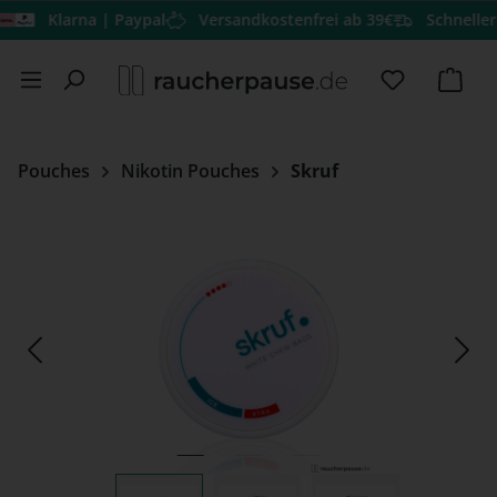
Klarna | Paypal
Versandkostenfrei ab 39€
Schneller Ver
Zum Hauptinhalt springen
Du hast 0 
Ware
Pouches
Nikotin Pouches
Skruf
Bildergalerie überspringen