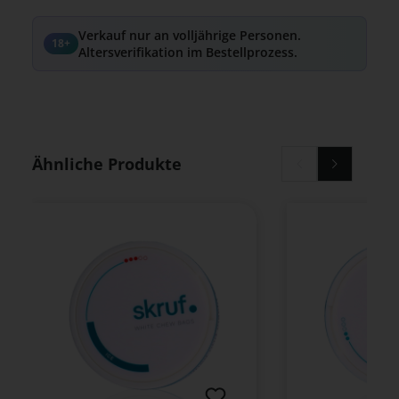
Verkauf nur an volljährige Personen.
18+
Altersverifikation im Bestellprozess.
Produktgalerie überspringen
Ähnliche Produkte