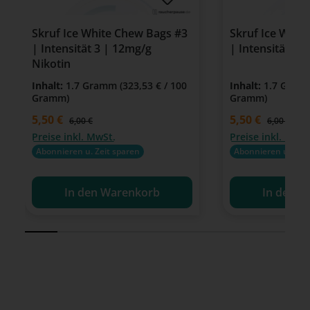
Skruf Ice White Chew Bags #3
Skruf Ice Whit
| Intensität 3 | 12mg/g
| Intensität 2 
Nikotin
Inhalt:
1.7 Gramm
(323,53 € / 100
Inhalt:
1.7 Gra
Gramm)
Gramm)
Verkaufspreis:
5,50 €
Verkaufspreis:
5,50 €
Regulärer Preis:
Regulärer P
6,00 €
6,00 €
Preise inkl. MwSt.
Preise inkl. MwSt
Abonnieren u. Zeit sparen
Abonnieren u. Zeit
In den Warenkorb
In den W