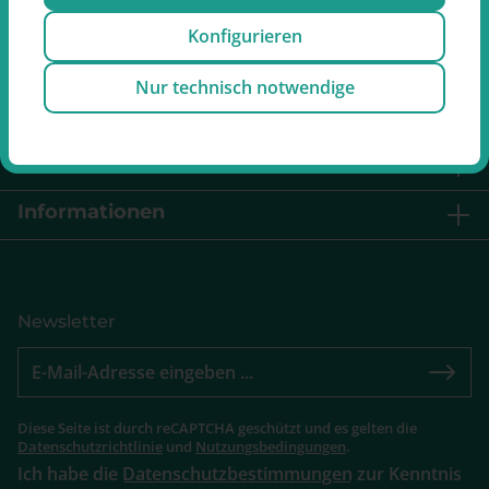
Konfigurieren
Vertrag widerrufen
Nur technisch notwendige
Service
Retouren
Informationen
Newsletter
Diese Seite ist durch reCAPTCHA geschützt und es gelten die
Datenschutzrichtlinie
und
Nutzungsbedingungen
.
Ich habe die
Datenschutzbestimmungen
zur Kenntnis