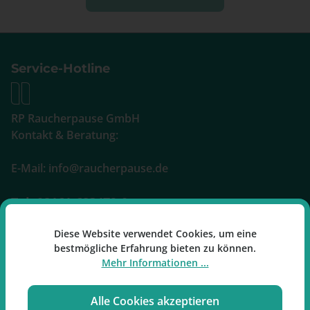
Service-Hotline
RP Raucherpause GmbH
Kontakt & Beratung:
E-Mail: info@raucherpause.de
Tel: 02161-683479-0
Mo-Fr: 09:00 - 17:00 Uhr
Diese Website verwendet Cookies, um eine
bestmögliche Erfahrung bieten zu können.
Oder über unser
Kontaktformular
.
Mehr Informationen ...
Alle Cookies akzeptieren