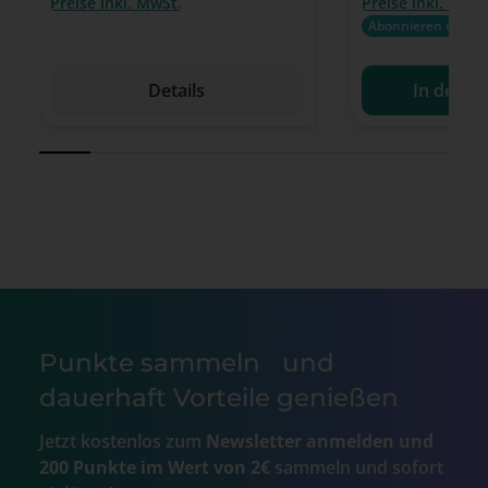
Preise inkl. MwSt.
Preise inkl. MwSt
Abonnieren u. Zeit
Details
In den W
Punkte sammeln und
dauerhaft Vorteile genießen
Jetzt kostenlos zum
Newsletter anmelden und
200 Punkte im Wert von 2€
sammeln und sofort