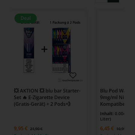
Deal
💥 AKTION 💥 blu bar Starter-
Blu Pod Water
Set 🔥 E-Zigarette Device
9mg/ml Nikotin
(Gratis-Gerät) + 2 Pods💨
Kompatibel mit 
Zigarette
Inhalt:
0.004 Lit
Liter)
9,95 €
Verkaufspreis:
6,45 €
Regulärer P
21,90 €
10,99 €