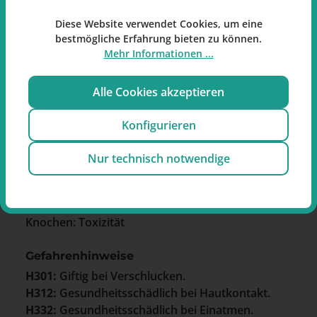
Importeur:
Reemtsma Cigarettenfabriken GmbH,
Diese Website verwendet Cookies, um eine
22782 Hamburg
bestmögliche Erfahrung bieten zu können.
Kontakt:
support-de@blu.com
Mehr Informationen ...
Alle Cookies akzeptieren
Einordnung nach CLP- und
Konfigurieren
REACH-Verordnung
Nur technisch notwendige
Symbole
GHS06 - Totenkopf mit gekreuzten
Knochen: Toxizität
Gefahrenhinweise
H301:
Giftig bei Verschlucken.
H312:
Gesundheitsschädlich bei Hautkontakt.
H332:
Gesundheitsschädlich bei Einatmen.