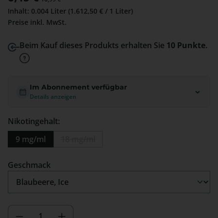
Inhalt:
0.004 Liter
(1.612,50 € / 1 Liter)
Preise inkl. MwSt.
Beim Kauf dieses Produkts erhalten Sie
10 Punkte
.
Im Abonnement verfügbar
Details anzeigen
Nikotingehalt:
9 mg/ml
18 mg/ml
(Diese Option ist zurzeit nicht verfügbar.)
auswählen
Geschmack
Produkt Anzahl: Gib den gewünschten We