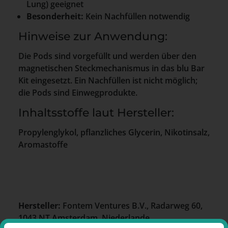
Lung) geeignet
Besonderheit:
Kein Nachfüllen notwendig
Hinweise zur Anwendung:
Die Pods sind vorgefüllt und werden über den
magnetischen Steckmechanismus in das blu Bar
Kit eingesetzt. Ein Nachfüllen ist nicht möglich;
die Pods sind Einwegprodukte.
Inhaltsstoffe laut Hersteller:
Propylenglykol, pflanzliches Glycerin, Nikotinsalz,
Aromastoffe
Hersteller:
Fontem Ventures B.V., Radarweg 60,
1043 NT Amsterdam, Niederlande