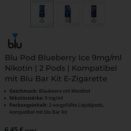
Blu Pod Blueberry Ice 9mg/ml
Nikotin | 2 Pods | Kompatibel
mit Blu Bar Kit E-Zigarette
Geschmack:
Blaubeere mit Menthol
Nikotinstärke:
9 mg/ml
Packungsinhalt:
2 vorgefüllte Liquidpods,
kompatibel mit blu Bar Kit
Verkaufspreis:
6,45 €
Regulärer Preis:
10,99 €