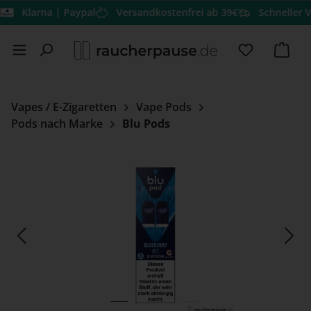
Klarna | Paypal
Versandkostenfrei ab 39€
Schneller Versa
Zum Hauptinhalt springen
Du hast 0 
Ware
Vapes / E-Zigaretten
Vape Pods
Pods nach Marke
Blu Pods
Bildergalerie überspringen