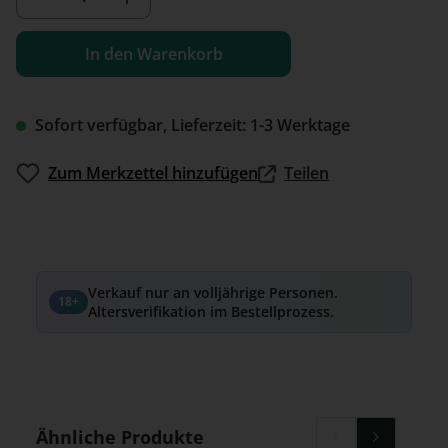
In den Warenkorb
Sofort verfügbar, Lieferzeit: 1-3 Werktage
Zum Merkzettel hinzufügen
Teilen
Verkauf nur an volljährige Personen.
18+
Altersverifikation im Bestellprozess.
Produktgalerie überspringen
Ähnliche Produkte