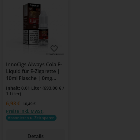
InnoCigs Always Cola E-
Liquid für E-Zigarette |
10ml Flasche | 0mg
Nikotin
Inhalt:
0.01 Liter
(693,00 € /
1 Liter)
Verkaufspreis:
6,93 €
Regulärer Preis:
10,49 €
Preise inkl. MwSt.
Abonnieren u. Zeit sparen
Details