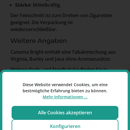
Stärke:
Mittelkräftig
Der Feinschnitt ist zum Drehen von Zigaretten
geeignet. Die Verpackung ist
wiederverschließbar.
Weitere Angaben
Canuma Bright enthält eine Tabakmischung aus
Virginia, Burley und Java ohne Aromazusätze.
Weitere Dreh- und Stopftabake finden Sie in
unserem Online-Shop
www.raucherpause.de
.
Diese Website verwendet Cookies, um eine
bestmögliche Erfahrung bieten zu können.
Mehr Informationen ...
Hersteller
Alle Cookies akzeptieren
Reemtsma Cigarettenfabrik GmbH
Konfigurieren