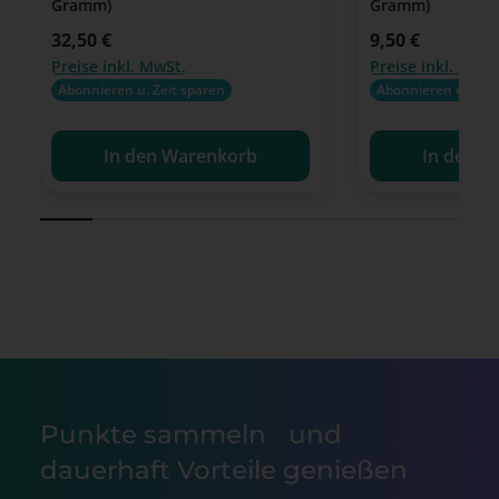
Gramm)
Gramm)
Regulärer Preis:
32,50 €
Regulärer Preis:
9,50 €
Preise inkl. MwSt.
Preise inkl. MwSt
Abonnieren u. Zeit sparen
Abonnieren u. Zeit
In den Warenkorb
In den W
Punkte sammeln und
dauerhaft Vorteile genießen