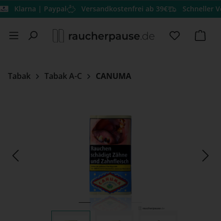
larna | Paypal
Versandkostenfrei ab 39€
Schneller Versan
Zum Hauptinhalt springen
Du hast 0 
Ware
Tabak
Tabak A-C
CANUMA
Bildergalerie überspringen