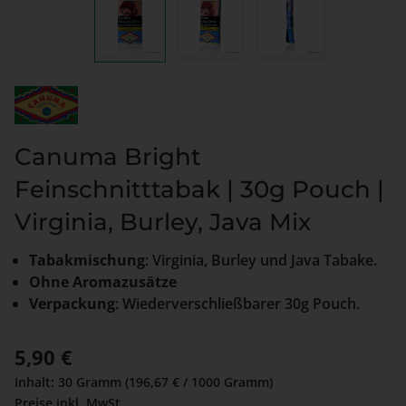
Canuma Bright
Feinschnitttabak | 30g Pouch |
Virginia, Burley, Java Mix
Tabakmischung
: Virginia, Burley und Java Tabake.
Ohne Aromazusätze
Verpackung
: Wiederverschließbarer 30g Pouch.
Regulärer Preis:
5,90 €
Inhalt:
30 Gramm
(196,67 € / 1000 Gramm)
Preise inkl. MwSt.