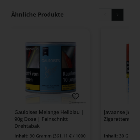
Produktgalerie überspringen
Ähnliche Produkte
Gauloises Melange Hellblau |
Javaanse Jonge
90g Dose | Feinschnitt
Zigarettentaba
Drehtabak
Inhalt:
90 Gramm
(361,11 € / 1000
Inhalt:
30 Gram