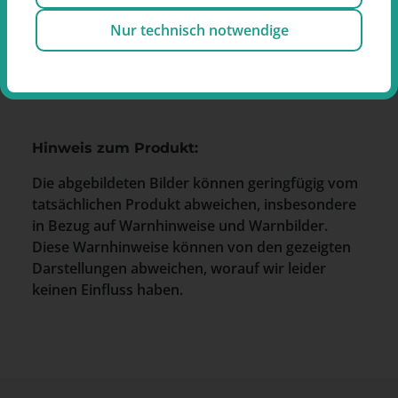
Behringstraße 122A
22763 Hamburg
Nur technisch notwendige
Deutschland
E-Mail:
service@reemtsma.de
Hinweis zum Produkt:
Die abgebildeten Bilder können geringfügig vom
tatsächlichen Produkt abweichen, insbesondere
in Bezug auf Warnhinweise und Warnbilder.
Diese Warnhinweise können von den gezeigten
Darstellungen abweichen, worauf wir leider
keinen Einfluss haben.