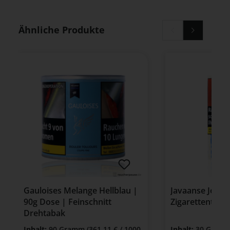
Produktgalerie überspringen
Ähnliche Produkte
Gauloises Melange Hellblau |
Javaanse Jonge
90g Dose | Feinschnitt
Zigarettentaba
Drehtabak
Inhalt:
90 Gramm
(361,11 € / 1000
Inhalt:
30 Gram