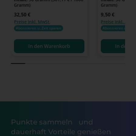
Gramm)
Gramm)
Regulärer Preis:
32,50 €
Regulärer Preis:
9,50 €
Preise inkl. MwSt.
Preise inkl. MwSt
Abonnieren u. Zeit sparen
Abonnieren u. Zeit
In den Warenkorb
In den W
Punkte sammeln und
dauerhaft Vorteile genießen