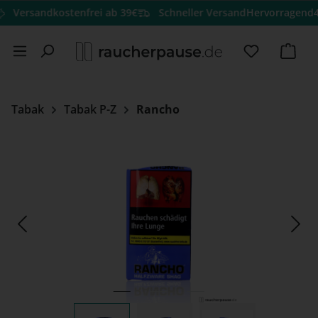
rsandkostenfrei ab 39€
Schneller Versand
Hervorragend
4.9 vo
Zum Hauptinhalt springen
Du hast 0 
Ware
Tabak
Tabak P-Z
Rancho
Bildergalerie überspringen