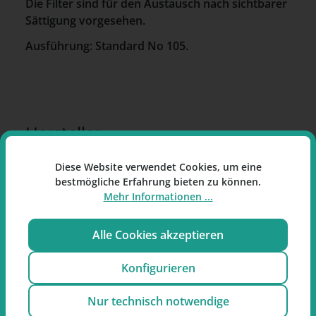
Die Filter sind für den Austausch nach sichtbarer
Sättigung vorgesehen.
Ausführung: Standard No 105.
Hersteller
Denicotea GmbH
Diese Website verwendet Cookies, um eine
Frankenforster Straße 142
bestmögliche Erfahrung bieten zu können.
51427 Bergisch Gladbach
Mehr Informationen ...
Deutschland
Alle Cookies akzeptieren
E-Mail:
shop@denicotea.de
Konfigurieren
Hinweis zum Produkt:
Nur technisch notwendige