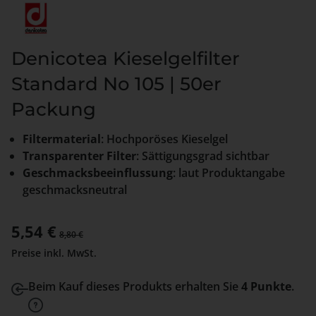
Denicotea Kieselgelfilter
Standard No 105 | 50er
Packung
Filtermaterial
: Hochporöses Kieselgel
Transparenter Filter
: Sättigungsgrad sichtbar
Geschmacksbeeinflussung
: laut Produktangabe
geschmacksneutral
Verkaufspreis:
5,54 €
Regulärer Preis:
8,80 €
Preise inkl. MwSt.
Beim Kauf dieses Produkts erhalten Sie
4 Punkte
.