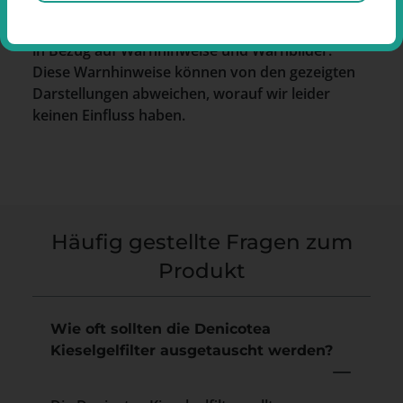
Die abgebildeten Bilder können geringfügig vom
tatsächlichen Produkt abweichen, insbesondere
in Bezug auf Warnhinweise und Warnbilder.
Diese Warnhinweise können von den gezeigten
Darstellungen abweichen, worauf wir leider
keinen Einfluss haben.
Häufig gestellte Fragen zum
Produkt
Wie oft sollten die Denicotea
Kieselgelfilter ausgetauscht werden?