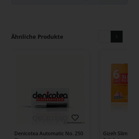
Produktgalerie überspringen
Ähnliche Produkte
Denicotea Automatic No. 250
Gizeh Slim 6mm