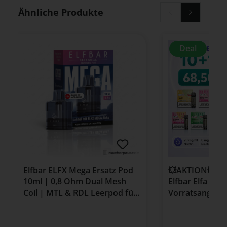
Produktgalerie überspringen
Ähnliche Produkte
Deal
Elfbar ELFX Mega Ersatz Pod
💥AKTION💥 10 
10ml | 0,8 Ohm Dual Mesh
Elfbar Elfa Pod
Coil | MTL & RDL Leerpod für
Vorratsangebo
ELFX Mega Kit