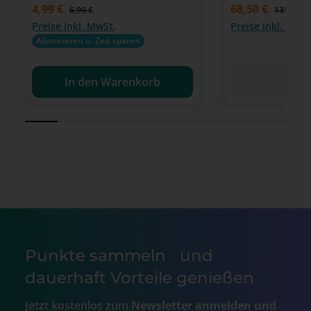
Verkaufspreis:
4,99 €
68,50 €
Regulärer Preis:
6,99 €
131,89 €
Preise inkl. MwSt.
Preise inkl. MwSt
Abonnieren u. Zeit sparen
In den Warenkorb
Det
Punkte sammeln und
dauerhaft Vorteile genießen
Jetzt kostenlos zum
Newsletter anmelden und