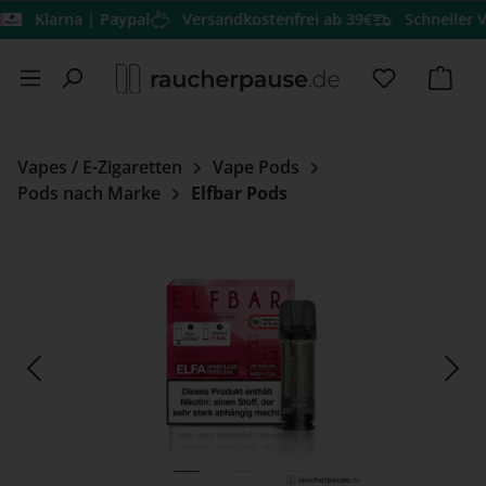
larna | Paypal
Versandkostenfrei ab 39€
Schneller Versa
Zum Hauptinhalt springen
Du hast 0 
Ware
Vapes / E-Zigaretten
Vape Pods
Pods nach Marke
Elfbar Pods
Bildergalerie überspringen