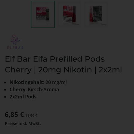
Elf Bar Elfa Prefilled Pods
Cherry | 20mg Nikotin | 2x2ml
Nikotingehalt
: 20 mg/ml
Cherry
: Kirsch-Aroma
2x2ml Pods
Verkaufspreis:
6,85 €
Regulärer Preis:
11,99 €
Preise inkl. MwSt.