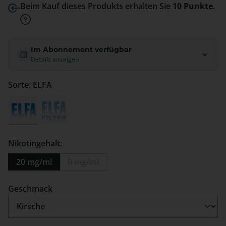
Beim Kauf dieses Produkts erhalten Sie
10 Punkte
.
Im Abonnement verfügbar
Details anzeigen
Sorte: ELFA
ELFA
Elfa Filter
(Diese Option ist zurzeit nicht verfügbar.)
Nikotingehalt:
20 mg/ml
0 mg/ml
(Diese Option ist zurzeit nicht verfügbar.)
auswählen
Geschmack