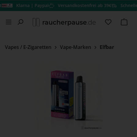
Klarna | Paypal
Versandkostenfrei ab 39€
Schneller Ve
Zum Hauptinhalt springen
Du hast 0 
Ware
Vapes / E-Zigaretten
Vape-Marken
Elfbar
Bildergalerie überspringen