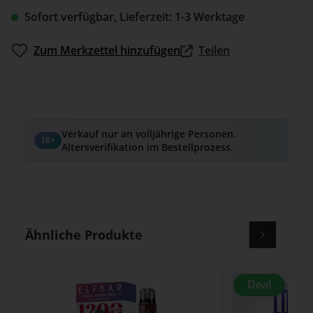
Sofort verfügbar, Lieferzeit: 1-3 Werktage
Zum Merkzettel hinzufügen
Teilen
Verkauf nur an volljährige Personen.
18+
Altersverifikation im Bestellprozess.
Produktgalerie überspringen
Ähnliche Produkte
Deal