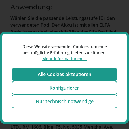
Anwendung:
Wählen Sie die passende Leistungsstufe für den
verwendeten Pod. Der Akku ist mit allen ELFA
Pods kompatibel, einschließlich der Elfa Prefilled
Pods und der Lost Mary Tappo Prefilled Pods.
Diese Website verwendet Cookies, um eine
Hinweise:
bestmögliche Erfahrung bieten zu können.
Mehr Informationen ...
Der ELFA Master Akku ist ausschließlich mit
der ELFA Pod-Serie kompatibel.
Alle Cookies akzeptieren
Bitte beachten Sie die Ladehinweise.
ELFBAR ELFA Master Akku
in Glacier Blue.
Konfigurieren
Nur technisch notwendige
Hersteller:
Imiracle (Shenzeh) Technology Co.,
LTD., RM 1606, Bldg. T5, No. 5035 Menghai Ave,