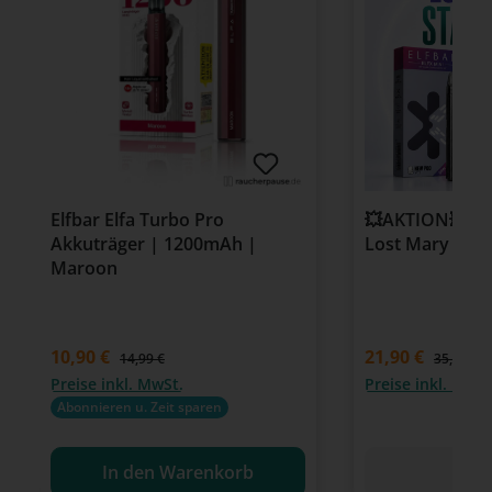
Elfbar Elfa Turbo Pro
💥AKTION💥 Elf
Akkuträger | 1200mAh |
Lost Mary Star
Maroon
Verkaufspreis:
10,90 €
21,90 €
Regulärer Preis:
14,99 €
35,97 €
Preise inkl. MwSt.
Preise inkl. MwSt
Abonnieren u. Zeit sparen
In den Warenkorb
Det